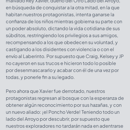
malvado Rey Xavier, dueño del Otro Lado del Arroyo,
en búsqueda de conquistar a la otra mitad, en la que
habitan nuestros protagonistas, intenta ganarse la
confianza de los niños mientras gobierna su parte con
un poder absoluto, dictando la vida cotidiana de sus
súbditos, restringiendo los privilegios a sus amigos,
recompensando a los que obedecen su voluntad, y
castigando a los disidentes con violencia o con el
envío al Laberinto. Por supuesto que Craig, Kelsey y JP
no cayeron en sus trucos e hicieron todo lo posible
por desenmascararlo y acabar con él de una vez por
todas, y ponerle fin a su legado.
Pero ahora que Xavier fue derrotado, nuestros
protagonistas regresan al bosque con la esperanza de
obtener algún reconocimiento por sus hazañas, y con
un nuevo aliado: ¡el Poncho Verde! Teniendo todo un
lado del Arroyo por descubrir, por supuesto que
nuestros exploradores no tardarán nada en adentrarse