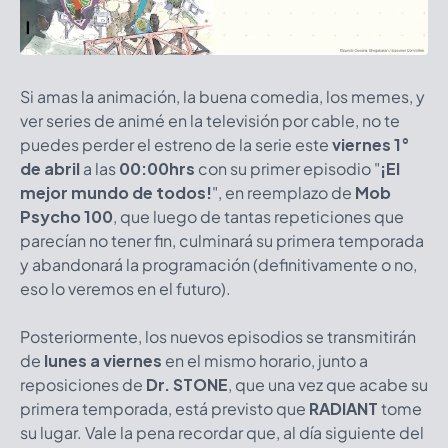
Si amas la animación, la buena comedia, los memes, y
ver series de animé en la televisión por cable, no te
puedes perder el estreno de la serie este
viernes 1°
de abril
a las
00:00hrs
con su primer episodio "
¡El
mejor mundo de todos!
", en reemplazo de
Mob
Psycho 100
, que luego de tantas repeticiones que
parecían no tener fin, culminará su primera temporada
y abandonará la programación (definitivamente o no,
eso lo veremos en el futuro).
Posteriormente, los nuevos episodios se transmitirán
de
lunes a viernes
en el mismo horario, junto a
reposiciones de
Dr. STONE
, que una vez que acabe su
primera temporada, está previsto que
RADIANT
tome
su lugar. Vale la pena recordar que, al día siguiente del