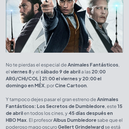
No te pierdas el especial de
Animales Fantásticos
,
el
viernes 8
y el
sábado 9 de abril
a las
20:00
ARG/CHI/COL
|
21:00 el viernes y 20:00 el
domingo en MÉX
, por
Cine Cartoon
.
Y tampoco dejes pasar el gran estreno de
Animales
Fantásticos: Los Secretos de Dumbledore
, este
15
de abril
en todos los cines, y
45 días después en
HBO Max
. El profesor
Albus Dumbledore
sabe que el
poderoso mago oscuro
Gellert Grindelward
se está