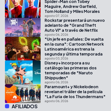
Spider-Man con Tobey
Maguire, Andrew Garfield,
Tom Holland y Miles Morales
agosto 07, 2026
Rockstar presentará un nuevo
adelanto de "Grand Theft
Auto VI" a través de Netflix
agosto 06, 2026
"Un jefe en pañales: De vuelta
en la cuna": Cartoon Network
Latinoamérica estrena la
segunda y última temporada
agosto 03, 2026
Disney+ incorpora a su
catálogo las primeras dos
temporadas de "Naruto
Shippuden"
agosto 06, 2026
Paramount+ y Nickelodeon
revelan el tráiler de la película
"La Furia de los Thundermans"
agosto 06, 2026
AFILIADOS