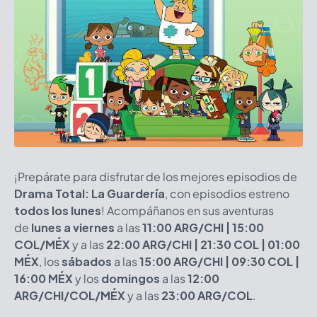
¡Prepárate para disfrutar de los mejores episodios de
Drama Total: La Guardería
, con episodios estreno
todos los lunes
! Acompáñanos en sus aventuras
de
lunes a viernes
a las
11:00 ARG/CHI | 15:00
COL/MÉX
y a las
22:00 ARG/CHI | 21:30 COL | 01:00
MÉX
, los
sábados
a las
15:00 ARG/CHI | 09:30 COL |
16:00 MÉX
y los
domingos
a las
12:00
ARG/CHI/COL/MÉX
y a las
23:00 ARG/COL
.