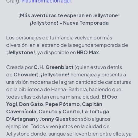
Craig.
Más información aquí
.
¡Más aventuras te esperan en Jellystone!
¡Jellystone! - Nueva Temporada
Los personajes de tu infancia vuelven por más
diversión, en el estreno de la segunda temporada de
¡Jellystone!
, ya disponible en
HBO Max
.
Creada por
C.H. Greenblatt
(quien estuvo detrás
de
Chowder
),
¡Jellystone!
homenajea y presenta a
una visión moderna de la gran cantidad de caricaturas
de la biblioteca de Hanna-Barbera, haciendo que
todas ellas existan en una misma ciudad.
El Oso
Yogi
,
Don Gato
,
Pepe Pótamo
,
Capitán
Cavernícola
,
Canuto y Canito
,
La Tortuga
D'Artagnan
y
Jonny Quest
son sólo algunos
ejemplos. Todos viven juntos en la ciudad de
Jellystone donde, aunque se lleven bien entre ellos, ya