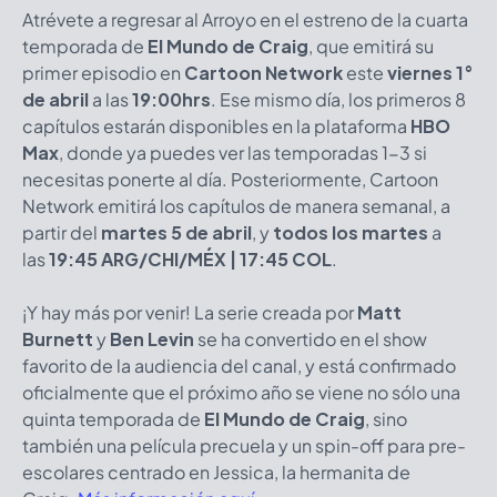
Atrévete a regresar al Arroyo en el estreno de la cuarta
temporada de
El Mundo de Craig
, que emitirá su
primer episodio en
Cartoon Network
este
viernes 1°
de abril
a las
19:00hrs
. Ese mismo día, los primeros 8
capítulos estarán disponibles en la plataforma
HBO
Max
, donde ya puedes ver las temporadas 1-3 si
necesitas ponerte al día. Posteriormente, Cartoon
Network emitirá los capítulos de manera semanal, a
partir del
martes 5 de abril
, y
todos los martes
a
las
19:45 ARG/CHI/MÉX | 17:45 COL
.
¡Y hay más por venir! La serie creada por
Matt
Burnett
y
Ben Levin
se ha convertido en el show
favorito de la audiencia del canal, y está confirmado
oficialmente que el próximo año se viene no sólo una
quinta temporada de
El Mundo de Craig
, sino
también una película precuela y un spin-off para pre-
escolares centrado en Jessica, la hermanita de