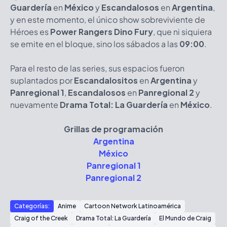
Guardería
en
México
y
Escandalosos
en
Argentina
,
y en este momento, el único show sobreviviente de
Héroes es
Power Rangers Dino Fury
, que ni siquiera
se emite en el bloque, sino los sábados a las
09:00
.
Para el resto de las series, sus espacios fueron
suplantados por
Escandalositos
en
Argentina
y
Panregional 1
,
Escandalosos
en
Panregional 2
y
nuevamente
Drama Total: La Guardería
en
México
.
Grillas de programación
Argentina
México
Panregional 1
Panregional 2
Categorías:
Anime
Cartoon Network Latinoamérica
Craig of the Creek
Drama Total: La Guardería
El Mundo de Craig