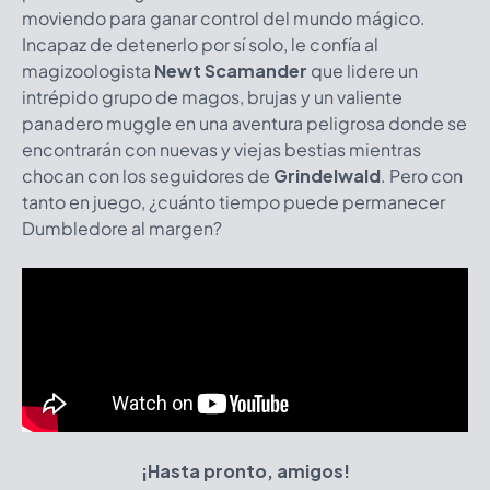
moviendo para ganar control del mundo mágico.
Incapaz de detenerlo por sí solo, le confía al
magizoologista
Newt Scamander
que lidere un
intrépido grupo de magos, brujas y un valiente
panadero muggle en una aventura peligrosa donde se
encontrarán con nuevas y viejas bestias mientras
chocan con los seguidores de
Grindelwald
. Pero con
tanto en juego, ¿cuánto tiempo puede permanecer
Dumbledore al margen?
¡Hasta pronto, amigos!