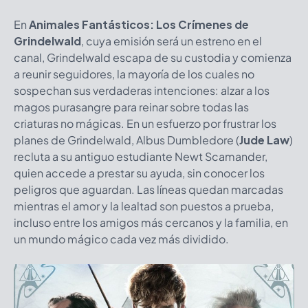
En
Animales Fantásticos: Los Crímenes de
Grindelwald
, cuya emisión será un estreno en el
canal, Grindelwald escapa de su custodia y comienza
a reunir seguidores, la mayoría de los cuales no
sospechan sus verdaderas intenciones: alzar a los
magos purasangre para reinar sobre todas las
criaturas no mágicas. En un esfuerzo por frustrar los
planes de Grindelwald, Albus Dumbledore (
Jude Law
)
recluta a su antiguo estudiante Newt Scamander,
quien accede a prestar su ayuda, sin conocer los
peligros que aguardan. Las líneas quedan marcadas
mientras el amor y la lealtad son puestos a prueba,
incluso entre los amigos más cercanos y la familia, en
un mundo mágico cada vez más dividido.