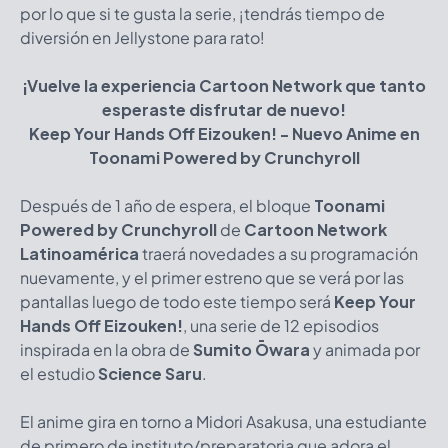
por lo que si te gusta la serie, ¡tendrás tiempo de
diversión en Jellystone para rato!
¡Vuelve la experiencia Cartoon Network que tanto
esperaste disfrutar de nuevo!
Keep Your Hands Off Eizouken! - Nuevo Anime en
Toonami Powered by Crunchyroll
Después de 1 año de espera, el bloque
Toonami
Powered by Crunchyroll
de
Cartoon Network
Latinoamérica
traerá novedades a su programación
nuevamente, y el primer estreno que se verá por las
pantallas luego de todo este tiempo será
Keep Your
Hands Off Eizouken!
, una serie de 12 episodios
inspirada en la obra de
Sumito Ōwara
y animada por
el estudio
Science Saru
.
El anime gira en torno a Midori Asakusa, una estudiante
de primero de instituto/preparatoria que adora el