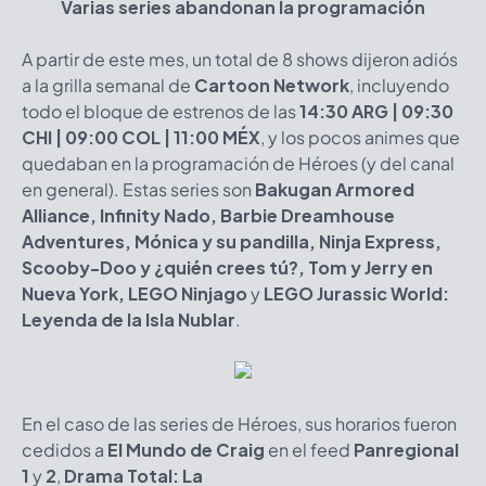
Varias series abandonan la programación
A partir de este mes, un total de 8 shows dijeron adiós
a la grilla semanal de
Cartoon Network
, incluyendo
todo el bloque de estrenos de las
14:30 ARG
|
09:30
CHI |
09:00 COL | 11:00 MÉX
, y los pocos animes que
quedaban en la programación de Héroes (y del canal
en general). Estas series son
Bakugan Armored
Alliance, Infinity Nado,
Barbie Dreamhouse
Adventures,
Mónica y su pandilla, Ninja Express,
Scooby-Doo y ¿quién crees tú?, Tom y Jerry en
Nueva York, LEGO Ninjago
y
LEGO Jurassic World:
Leyenda de la Isla Nublar
.
En el caso de las series de Héroes, sus horarios fueron
cedidos a
El Mundo de Craig
en el feed
Panregional
1
y
2
,
Drama Total: La