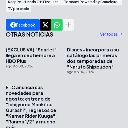
Keep Your Hands Off Eizouken!
Toonami Powered by Crunchyroll
TV por cable
Facebook
OTRAS NOTICIAS
Ver todas
(EXCLUSIVA) "Scarlet"
Disney+ incorpora a su
llega en septiembre a
catálogo las primeras
HBO Plus
dos temporadas de
"Naruto Shippuden"
agosto 08, 2026
agosto 06, 2026
ETC anuncia sus
novedades para
agosto: estreno de
"Ichijyoma Mankitsu
Gurashi", regresos de
"Kamen Rider Kuuga",
"Ranma 1/2" y mucho
más