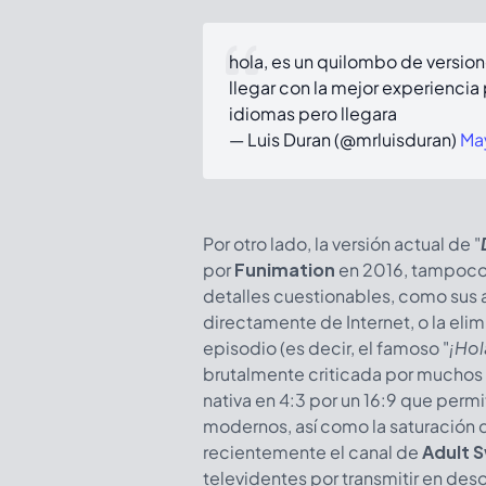
hola, es un quilombo de version
llegar con la mejor experiencia
idiomas pero llegara
— Luis Duran (@mrluisduran)
Ma
Por otro lado, la versión actual de "
por
Funimation
en 2016, tampoco e
detalles cuestionables, como sus 
directamente de Internet, o la eli
episodio (es decir, el famoso "
¡Hol
brutalmente criticada por muchos 
nativa en 4:3 por un 16:9 que permit
modernos, así como la saturación de
recientemente el canal de
Adult 
televidentes por transmitir en des