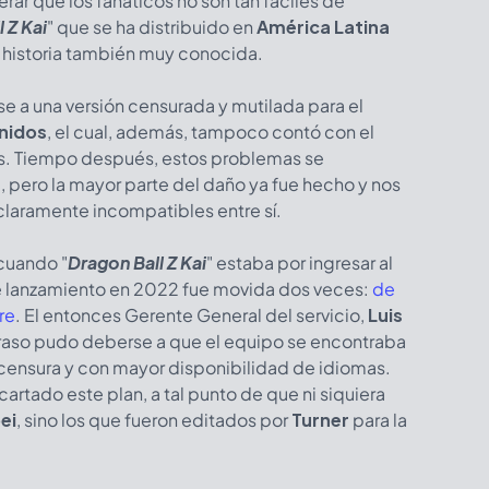
erar que los fanáticos no son tan fáciles de
 Z Kai
" que se ha distribuido en
América Latina
a historia también muy conocida.
ase a una versión censurada y mutilada para el
nidos
, el cual, además, tampoco contó con el
es. Tiempo después, estos problemas se
", pero la mayor parte del daño ya fue hecho y nos
laramente incompatibles entre sí.
cuando "
Dragon Ball Z Kai
" estaba por ingresar al
de lanzamiento en 2022 fue movida dos veces:
de
re
. El entonces Gerente General del servicio,
Luis
retraso pudo deberse a que el equipo se encontraba
n censura y con mayor disponibilidad de idiomas.
artado este plan, a tal punto de que ni siquiera
ei
, sino los que fueron editados por
Turner
para la