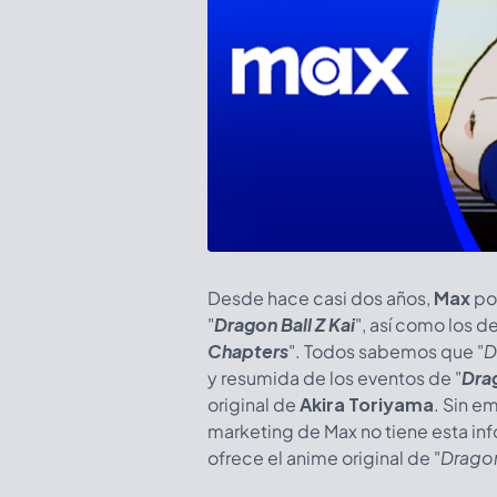
Desde hace casi dos años,
Max
pos
"
Dragon Ball Z Kai
", así como los d
Chapters
". Todos sabemos que "
D
y resumida de los eventos de "
Drag
original de
Akira Toriyama
. Sin e
marketing de Max no tiene esta i
ofrece el anime original de "
Dragon