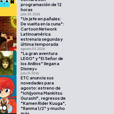
programación de 12
horas
julio 30, 2026
"Un jefe en pañales:
De vuelta en la cuna":
Cartoon Network
Latinoamérica
estrena la segunda y
última temporada
agosto 03, 2026
"La gran aventura
LEGO" y "El Señor de
los Anillos" llegan a
Disney+
julio 31, 2026
ETC anuncia sus
novedades para
agosto: estreno de
"Ichijyoma Mankitsu
Gurashi", regresos de
"Kamen Rider Kuuga",
"Ranma 1/2" y mucho
más