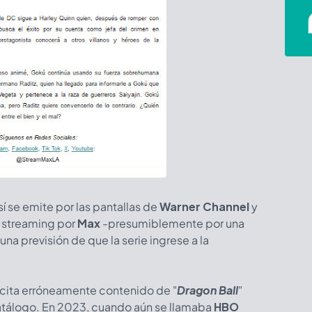
í se emite por las pantallas de
Warner Channel
y
n streaming por
Max
-presumiblemente por una
una previsión de que la serie ingrese a la
cita erróneamente contenido de "
Dragon Ball
"
atálogo. En 2023, cuando aún se llamaba
HBO