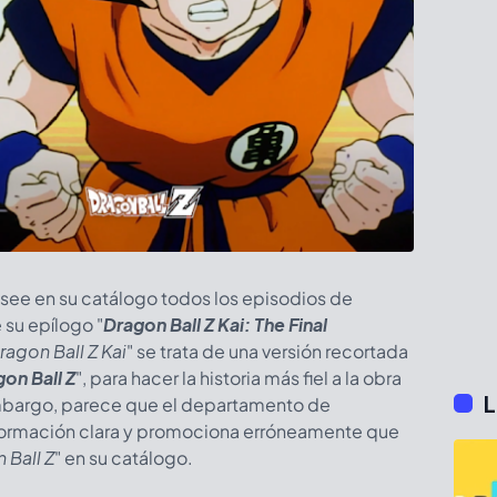
ee en su catálogo todos los episodios de
e su epílogo "
Dragon Ball Z Kai: The Final
ragon Ball Z Kai
" se trata de una versión recortada
on Ball Z
", para hacer la historia más fiel a la obra
L
mbargo, parece que el departamento de
nformación clara y promociona erróneamente que
 Ball Z
" en su catálogo.