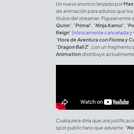
Un nuevo anuncio lanzado por
Max
de animación para adultos que los 
títulos del streamer. Figuran entr
Quinn
", "
Primal
", "
Ninja Kamui
", "
Po
Reign
" (
irónicamente cancelada y
"
Hora de Aventura con Fionna y C
"
Dragon Ball Z
", con un fragmento p
Animation
distribuye actualmente 
Cualquiera diría que una justificació
spot publicitario que advierte: "
No