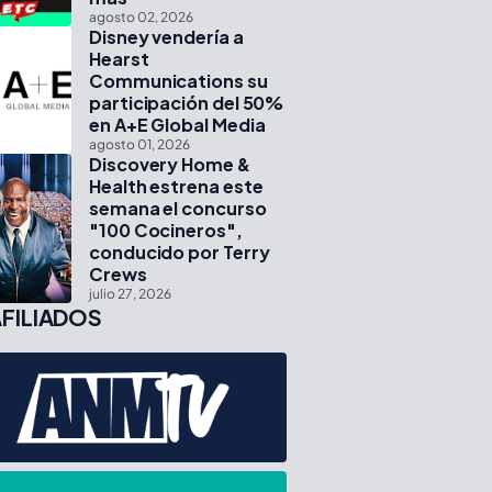
agosto 02, 2026
Disney vendería a
Hearst
Communications su
participación del 50%
en A+E Global Media
agosto 01, 2026
Discovery Home &
Health estrena este
semana el concurso
"100 Cocineros",
conducido por Terry
Crews
julio 27, 2026
FILIADOS