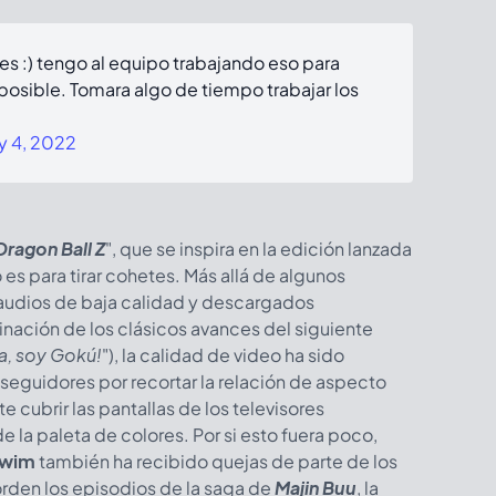
es :) tengo al equipo trabajando eso para
 posible. Tomara algo de tiempo trabajar los
y 4, 2022
Dragon Ball Z
", que se inspira en la edición lanzada
s para tirar cohetes. Más allá de algunos
audios de baja calidad y descargados
minación de los clásicos avances del siguiente
a, soy Gokú!
"), la calidad de video ha sido
seguidores por recortar la relación de aspecto
e cubrir las pantallas de los televisores
 la paleta de colores. Por si esto fuera poco,
Swim
también ha recibido quejas de parte de los
orden los episodios de la saga de
Majin Buu
, la