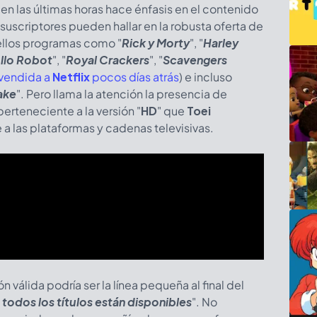
en las últimas horas hace énfasis en el contenido
suscriptores pueden hallar en la robusta oferta de
e ellos programas como "
Rick y Morty
", "
Harley
llo Robot
", "
Royal Crackers
", "
Scavengers
 vendida a
Netflix
pocos días atrás
) e incluso
ake
". Pero llama la atención la presencia de
erteneciente a la versión "
HD
" que
Toei
a las plataformas y cadenas televisivas.
n válida podría ser la línea pequeña al final del
 todos los títulos están disponibles
". No