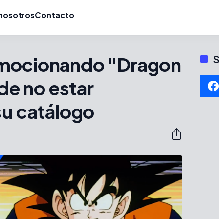
nosotros
Contacto
omocionando "Dragon
S
 de no estar
su catálogo