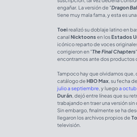
suscripción, tal vez debería consid
engañar. La versión de "
Dragon Ball
tiene muy mala fama, y esta es un
Toei
realizó su doblaje latino en b
canal
Nicktoons
en los
Estados U
icónico reparto de voces original
corrigieron en "
The Final Chapters
encontramos ante dos productos c
Tampoco hay que olvidarnos que, 
catálogo de
HBO Max
, su fecha 
julio a septiembre
, y luego
a octub
Durán
, dejó entre líneas que su 
trabajando en traer una versión si
Sin embargo, finalmente se ha desc
llegaron los archivos propios de
To
televisión.