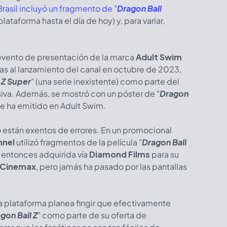
rasil incluyó un fragmento de "
Dragon Ball
ataforma hasta el día de hoy) y, para variar,
 evento de presentación de la marca
Adult Swim
as al lanzamiento del canal en octubre de 2023,
 Z Super
" (una serie inexistente) como parte del
siva. Además, se mostró con un póster de "
Dragon
 se ha emitido en Adult Swim.
 están exentos de errores. En un promocional
nnel
utilizó fragmentos de la película "
Dragon Ball
e entonces adquirida vía
Diamond Films
para su
Cinemax
, pero jamás ha pasado por las pantallas
i la plataforma planea fingir que efectivamente
gon Ball Z
" como parte de su oferta de