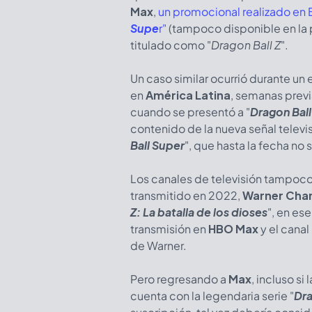
Max
,
un promocional realizado en B
Supe
r"
(tampoco disponible en la pl
titulado como "
Dragon Ball Z
".
Un caso similar ocurrió durante un
en
América Latina
, semanas previ
cuando se presentó a "
Dragon Ball
contenido de la nueva señal televi
Ball Super
", que hasta la fecha no
Los canales de televisión tampoco
transmitido en 2022,
Warner Cha
Z: La batalla de los dioses
", en es
transmisión en
HBO Max
y el canal
de Warner.
Pero regresando a
Max
, incluso s
cuenta con la legendaria serie "
Dra