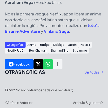
Abraham Vega
(Horokeu Usui).
No es la primera vez que Netflix Japón libera un anime
con doblaje al español latino antes que su debut
oficial en la región. Previamente lo realizó con
JoJo's
Bizarre Adventure
y
Vinland Saga
.
Categorías:
Anime
Bridge
Doblaje
Japón
Netflix
Netflix Japón
Rey Chamán
Shaman King
Streaming
Facebook
OTRAS NOTICIAS
Ver todas
Error:
No encontramos nada que mostrar :(
Artículo Anterior
Artículo Siguiente