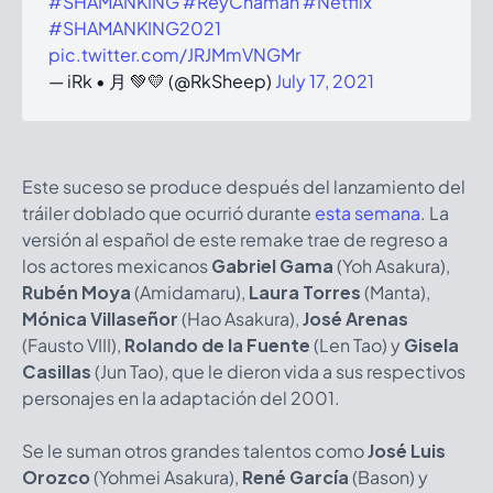
#SHAMANKING
#ReyChamán
#Netflix
#SHAMANKING2021
pic.twitter.com/JRJMmVNGMr
— iRk • 月 💚💛 (@RkSheep)
July 17, 2021
Este suceso se produce después del lanzamiento del
tráiler doblado que ocurrió durante
esta semana
. La
versión al español de este remake trae de regreso a
los actores mexicanos
Gabriel Gama
(Yoh Asakura),
Rubén Moya
(Amidamaru),
Laura Torres
(Manta),
Mónica Villaseñor
(Hao Asakura),
José Arenas
(Fausto VIII),
Rolando de la Fuente
(Len Tao) y
Gisela
Casillas
(Jun Tao), que le dieron vida a sus respectivos
personajes en la adaptación del 2001.
Se le suman otros grandes talentos como
José Luis
Orozco
(Yohmei Asakura),
René García
(Bason) y