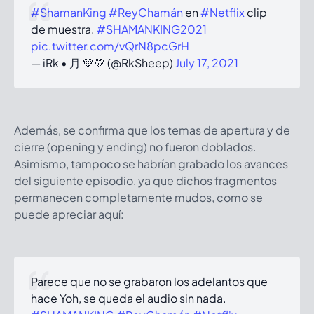
#ShamanKing
#ReyChamán
en
#Netflix
clip
de muestra.
#SHAMANKING2021
pic.twitter.com/vQrN8pcGrH
— iRk • 月 💚💛 (@RkSheep)
July 17, 2021
Además, se confirma que los temas de apertura y de
cierre (opening y ending) no fueron doblados.
Asimismo, tampoco se habrían grabado los avances
del siguiente episodio, ya que dichos fragmentos
permanecen completamente mudos, como se
puede apreciar aquí:
Parece que no se grabaron los adelantos que
hace Yoh, se queda el audio sin nada.