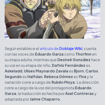
Según establece el
artículo de
Doblaje Wiki
,
cuenta
con las voces de
Eduardo Garza
como
Thorfinn
en
su etapa adulta, mientras que
Desireé González
hace
su voz en su etapa de niño,
Dafnis Fernández
es
Askeladd
,
Ulises Maynardo Zavala
es
Bjorn
,
Carlos
Segundo
es
Halfdan
,
Rebeca Gómez
es
Ylva
y la
narración corre a cargo de
Rubén Moya
. La dirección
corre a cargo de la voz del protagonista
Eduardo
Garza
, la traducción es hecha por
Axel Contreras
y
adaptada por
Jaime Chaparro
.