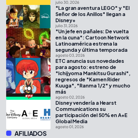
julio 30, 2026
"La gran aventura LEGO" y "El
Señor de los Anillos" llegan a
Disney+
julio 31, 2026
"Un jefe en pañales: De vuelta
en la cuna": Cartoon Network
Latinoamérica estrena la
segunda y última temporada
agosto 03, 2026
ETC anuncia sus novedades
para agosto: estreno de
"Ichijyoma Mankitsu Gurashi",
regresos de "Kamen Rider
Kuuga", "Ranma 1/2" y mucho
más
agosto 02, 2026
Disney vendería a Hearst
Communications su
participación del 50% en A+E
Global Media
agosto 01, 2026
AFILIADOS