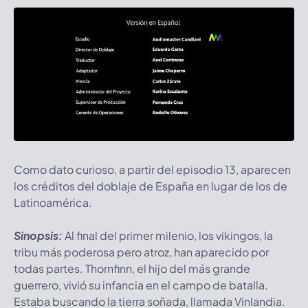
Como dato curioso, a partir del episodio 13, aparecen
los créditos del doblaje de España en lugar de los de
Latinoamérica.
Sinopsis:
Al final del primer milenio, los vikingos, la
tribu más poderosa pero atroz, han aparecido por
todas partes. Thornfinn, el hijo del más grande
guerrero, vivió su infancia en el campo de batalla.
Estaba buscando la tierra soñada, llamada Vinlandia.