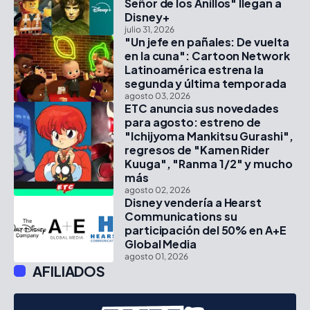
Señor de los Anillos" llegan a
Disney+
julio 31, 2026
"Un jefe en pañales: De vuelta
en la cuna": Cartoon Network
Latinoamérica estrena la
segunda y última temporada
agosto 03, 2026
ETC anuncia sus novedades
para agosto: estreno de
"Ichijyoma Mankitsu Gurashi",
regresos de "Kamen Rider
Kuuga", "Ranma 1/2" y mucho
más
agosto 02, 2026
Disney vendería a Hearst
Communications su
participación del 50% en A+E
Global Media
agosto 01, 2026
AFILIADOS