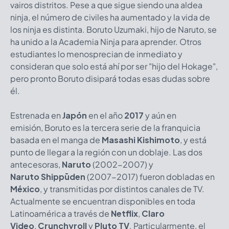
vairos distritos. Pese a que sigue siendo una aldea
ninja, el número de civiles ha aumentado y la vida de
los ninja es distinta. Boruto Uzumaki, hijo de Naruto, se
ha unido a la Academia Ninja para aprender. Otros
estudiantes lo menosprecian de inmediato y
consideran que solo está ahí por ser "hijo del Hokage",
pero pronto Boruto disipará todas esas dudas sobre
él.
Estrenada en
Japón
en el año
2017
y aún en
emisión, Boruto es la tercera serie de la franquicia
basada en el manga de
Masashi Kishimoto
, y está
punto de llegar a la región con un doblaje. Las dos
antecesoras,
Naruto
(2002-2007) y
Naruto
Shippūden
(2007-2017) fueron dobladas en
México
, y transmitidas por distintos canales de TV.
Actualmente se encuentran disponibles en toda
Latinoamérica a través de
Netflix
,
Claro
Video
,
Crunchyroll
y
Pluto TV
. Particularmente, el