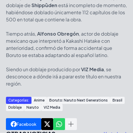
doblaje de
Shippūden
está incompleto de momento,
habiéndose doblado únicamente 112 capítulos de los
500 en total que contiene la obra.
Tiempo atrás,
Alfonso Obregón
, actor de doblaje
mexicano que interpretó a Kakashi Hatake con
anterioridad, confirmó de forma accidental que
Boruto se estaba adaptando al español latino.
Siendo un doblaje producido por
VIZ Media
, se
desconoce a dónde irá a parar este título en nuestra
región.
Categorías:
Anime
Boruto: Naruto Next Generations
Brasil
Doblaje
Naruto
VIZ Media
Facebook