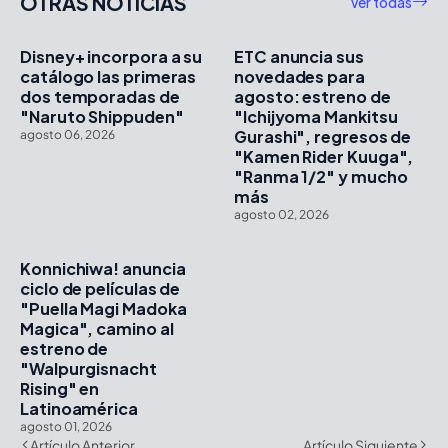
OTRAS NOTICIAS
Ver todas
Disney+ incorpora a su
ETC anuncia sus
catálogo las primeras
novedades para
dos temporadas de
agosto: estreno de
"Naruto Shippuden"
"Ichijyoma Mankitsu
Gurashi", regresos de
agosto 06, 2026
"Kamen Rider Kuuga",
"Ranma 1/2" y mucho
más
agosto 02, 2026
Konnichiwa! anuncia
ciclo de películas de
"Puella Magi Madoka
Magica", camino al
estreno de
"Walpurgisnacht
Rising" en
Latinoamérica
agosto 01, 2026
Artículo Anterior
Artículo Siguiente