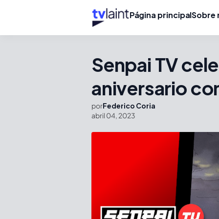
Página principal
Sobre 
Senpai TV cele
aniversario c
por
Federico Coria
abril 04, 2023