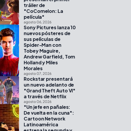
tráiler de
"CoComelon: La
película"
agosto 06, 2026
Sony Pictures lanza 10
nuevos pósteres de
sus películas de
Spider-Man con
Tobey Maguire,
Andrew Garfield, Tom
Holland y Miles
Morales
agosto 07, 2026
Rockstar presentará
un nuevo adelanto de
"Grand Theft Auto VI"
a través de Netflix
agosto 06, 2026
"Un jefe en pañales:
De vuelta en la cuna":
Cartoon Network
Latinoamérica
estrena la segunda y