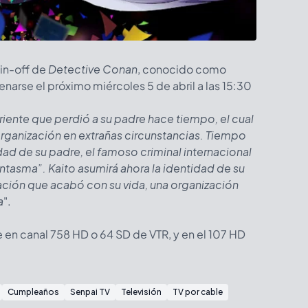
pin-off de
Detective Conan
, conocido como
trenarse el próximo miércoles 5 de abril a las 15:30
riente que perdió a su padre hace tiempo, el cual
rganización en extrañas circunstancias. Tiempo
ad de su padre, el famoso criminal internacional
ntasma”. Kaito asumirá ahora la identidad de su
ación que acabó con su vida, una organización
a
".
 en canal 758 HD o 64 SD de VTR, y en el 107 HD
Cumpleaños
Senpai TV
Televisión
TV por cable