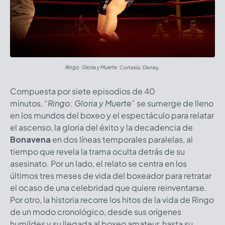
Ringo: Gloria y Muerte
. Cortesía: Disney.
Compuesta por siete episodios de 40
minutos,
“Ringo: Gloria y Muerte”
se sumerge de lleno
en los mundos del boxeo y el espectáculo para relatar
el ascenso, la gloria del éxito y la decadencia de
Bonavena
en dos líneas temporales paralelas, al
tiempo que revela la trama oculta detrás de su
asesinato. Por un lado, el relato se centra en los
últimos tres meses de vida del boxeador para retratar
el ocaso de una celebridad que quiere reinventarse.
Por otro, la historia recorre los hitos de la vida de Ringo
de un modo cronológico, desde sus orígenes
humildes y su llegada al boxeo amateur, hasta su