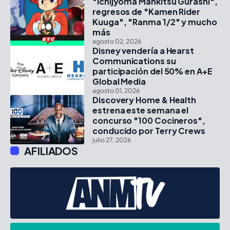
"Ichijyoma Mankitsu Gurashi",
regresos de "Kamen Rider
Kuuga", "Ranma 1/2" y mucho
más
agosto 02, 2026
Disney vendería a Hearst
Communications su
participación del 50% en A+E
Global Media
agosto 01, 2026
Discovery Home & Health
estrena este semana el
concurso "100 Cocineros",
conducido por Terry Crews
julio 27, 2026
AFILIADOS