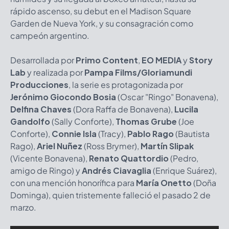
rápido ascenso, su debut en el Madison Square
Garden de Nueva York, y su consagración como
campeón argentino.
Desarrollada por
Primo Content
,
EO MEDIA
y
Story
Lab
y realizada por
Pampa Films/Gloriamundi
Producciones
, la serie es protagonizada por
Jerónimo Giocondo Bosia
(Oscar "Ringo" Bonavena),
Delfina Chaves
(Dora Raffa de Bonavena),
Lucila
Gandolfo
(Sally Conforte),
Thomas Grube
(Joe
Conforte),
Connie Isla
(Tracy),
Pablo Rago
(Bautista
Rago),
Ariel Nuñez
(Ross Brymer),
Martín Slipak
(Vicente Bonavena),
Renato Quattordio
(Pedro,
amigo de Ringo) y
Andrés Ciavaglia
(Enrique Suárez),
con una mención honorífica para
María Onetto
(Doña
Dominga), quien tristemente falleció el pasado 2 de
marzo.