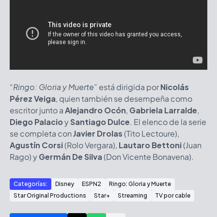
“Ringo: Gloria y Muerte”
está dirigida por
Nicolás
Pérez Veiga
, quien también se desempeña como
escritor junto a
Alejandro Ocón
,
Gabriela Larralde
,
Diego Palacio
y
Santiago Dulce
. El elenco de la serie
se completa con
Javier Drolas
(Tito Lectoure),
Agustín Corsi
(Rolo Vergara),
Lautaro Bettoni
(Juan
Rago) y
Germán De Silva
(Don Vicente Bonavena).
Categorías:
Disney
ESPN2
Ringo: Gloria y Muerte
Star Original Productions
Star+
Streaming
TV por cable