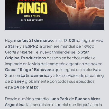
Hoy,
martes 21 de marzo
, a las
17:00hs
, llega en vivo
a
Star+
y a
ESPN2
la premiere mundial de
“Ringo:
Gloria y Muerte”
, el nuevo thriller del sello
Star
Original Productions
basado en hechos reales e
inspirado en la vida del campeón argentino de boxeo
Oscar “Ringo” Bonavena
que llegará en exclusiva a
Star+ en
Latinoamérica
y a los servicios de streaming
de
Disney
globalmente con todos sus episodios
este
24 de marzo
.
Desde el mítico estadio
Luna Park
de
Buenos Aires
,
Argentina
, la transmisión especial que llegará a toda