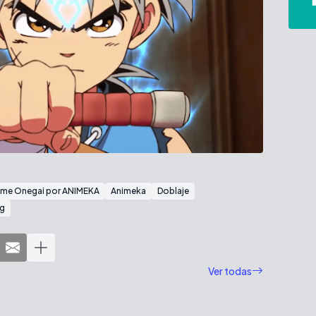
ime Onegai por ANIMEKA
Animeka
Doblaje
ng
Ver todas