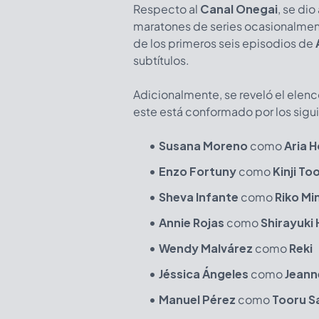
Respecto al
Canal Onegai
, se dio
maratones de series ocasionalmen
de los primeros seis episodios de
subtítulos.
Adicionalmente, se reveló el elenc
este está conformado por los sigui
Susana Moreno
como
Aria 
Enzo Fortuny
como
Kinji T
Sheva Infante
como
Riko Mi
Annie Rojas
como
Shirayuki
Wendy Malvárez
como
Reki
Jéssica Ángeles
como
Jeann
Manuel Pérez
como
Tooru S