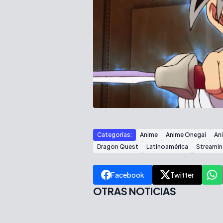
Categorías:
Anime
Anime Onegai
An
Dragon Quest
Latinoamérica
Streami
Facebook
Twitter
OTRAS NOTICIAS