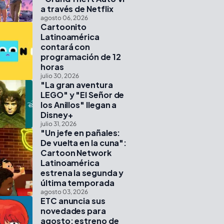
a través de Netflix
agosto 06, 2026
Cartoonito
Latinoamérica
contará con
programación de 12
horas
julio 30, 2026
"La gran aventura
LEGO" y "El Señor de
los Anillos" llegan a
Disney+
julio 31, 2026
"Un jefe en pañales:
De vuelta en la cuna":
Cartoon Network
Latinoamérica
estrena la segunda y
última temporada
agosto 03, 2026
ETC anuncia sus
novedades para
agosto: estreno de