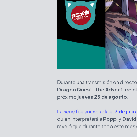
Durante una transmisión en directo
Dragon Quest: The Adventure o
próximo
jueves 25 de agosto
.
La serie fue anunciada el
3 de julio
quien interpretará a
Popp
, y
David
reveló que durante todo este mes 