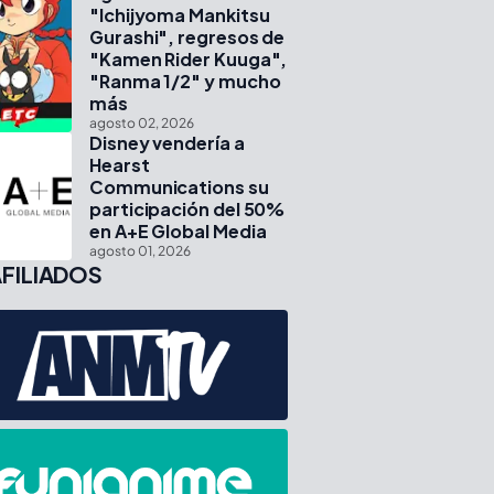
"Ichijyoma Mankitsu
Gurashi", regresos de
"Kamen Rider Kuuga",
"Ranma 1/2" y mucho
más
agosto 02, 2026
Disney vendería a
Hearst
Communications su
participación del 50%
en A+E Global Media
agosto 01, 2026
FILIADOS