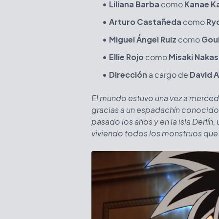
Liliana Barba
como
Kanae K
Arturo Castañeda
como
Ryo
Miguel Ángel Ruiz
como
Gou
Ellie Rojo
como
Misaki Nakas
Dirección
a cargo de
David A
El mundo estuvo una vez a merced 
gracias a un espadachín conocido
pasado los años y en la isla Derlín,
viviendo todos los monstruos que e