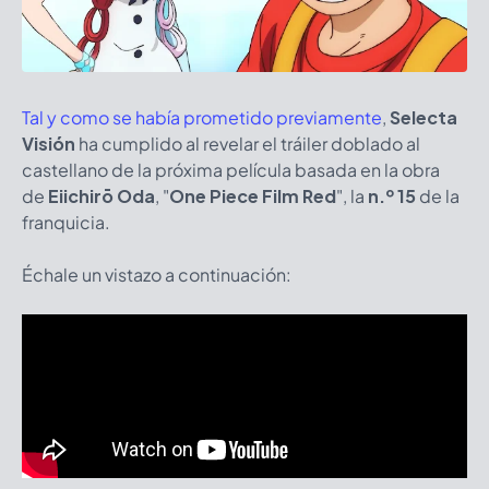
Tal y como se había prometido previamente
,
Selecta
Visión
ha cumplido al revelar el tráiler doblado al
castellano de la próxima película basada en la obra
de
Eiichirō Oda
, "
One Piece Film Red
", la
n.º 15
de la
franquicia.
Échale un vistazo a continuación: