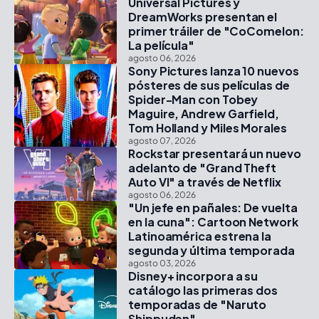
Universal Pictures y
DreamWorks presentan el
primer tráiler de "CoComelon:
La película"
agosto 06, 2026
Sony Pictures lanza 10 nuevos
pósteres de sus películas de
Spider-Man con Tobey
Maguire, Andrew Garfield,
Tom Holland y Miles Morales
agosto 07, 2026
Rockstar presentará un nuevo
adelanto de "Grand Theft
Auto VI" a través de Netflix
agosto 06, 2026
"Un jefe en pañales: De vuelta
en la cuna": Cartoon Network
Latinoamérica estrena la
segunda y última temporada
agosto 03, 2026
Disney+ incorpora a su
catálogo las primeras dos
temporadas de "Naruto
Shippuden"