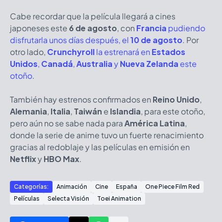
Cabe recordar que la película llegará a cines
japoneses este
6 de agosto
, con
Francia
pudiendo
disfrutarla unos días después, el
10 de agosto
. Por
otro lado,
Crunchyroll
la estrenará en
Estados
Unidos
,
Canadá
,
Australia
y
Nueva Zelanda
este
otoño
.
También hay estrenos confirmados en
Reino Unido
,
Alemania
,
Italia
,
Taiwán
e
Islandia
, para este otoño,
pero aún no se sabe nada para
América Latina
,
donde la serie de anime tuvo un fuerte renacimiento
gracias al redoblaje y las películas en emisión en
Netflix
y
HBO Max
.
Categorías:
Animación
Cine
España
One Piece Film Red
Películas
Selecta Visión
Toei Animation