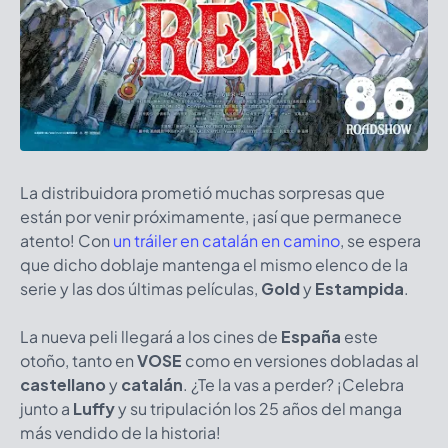
La distribuidora prometió muchas sorpresas que
están por venir próximamente, ¡así que permanece
atento! Con
un tráiler en catalán en camino
, se espera
que dicho doblaje mantenga el mismo elenco de la
serie y las dos últimas películas,
Gold
y
Estampida
.
La nueva peli llegará a los cines de
España
este
otoño, tanto en
VOSE
como en versiones dobladas al
castellano
y
catalán
. ¿Te la vas a perder? ¡Celebra
junto a
Luffy
y su tripulación los 25 años del manga
más vendido de la historia!