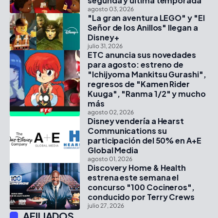
segunda y última temporada
agosto 03, 2026
"La gran aventura LEGO" y "El
Señor de los Anillos" llegan a
Disney+
julio 31, 2026
ETC anuncia sus novedades
para agosto: estreno de
"Ichijyoma Mankitsu Gurashi",
regresos de "Kamen Rider
Kuuga", "Ranma 1/2" y mucho
más
agosto 02, 2026
Disney vendería a Hearst
Communications su
participación del 50% en A+E
Global Media
agosto 01, 2026
Discovery Home & Health
estrena este semana el
concurso "100 Cocineros",
conducido por Terry Crews
julio 27, 2026
AFILIADOS