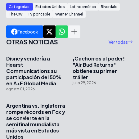
Categorías:
Estados Unidos
Latinoamérica
Riverdale
The CW
TV por cable
Warner Channel
Facebook
OTRAS NOTICIAS
Ver todas
Disney vendería a
¡Cachorros al poder!
Hearst
"Air Bud Returns"
Communications su
obtiene su primer
participación del 50%
tráiler
en A+E Global Media
julio 29, 2026
agosto 01, 2026
Argentina vs. Inglaterra
rompe récords en Fox y
se convierte en la
semifinal mundialista
más vista en Estados
Unidos