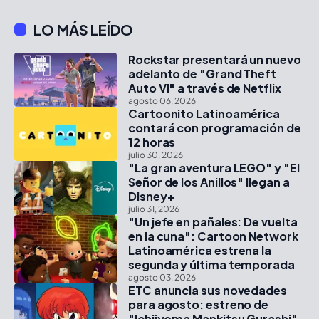
LO MÁS LEÍDO
Rockstar presentará un nuevo
adelanto de "Grand Theft
Auto VI" a través de Netflix
agosto 06, 2026
Cartoonito Latinoamérica
contará con programación de
12 horas
julio 30, 2026
"La gran aventura LEGO" y "El
Señor de los Anillos" llegan a
Disney+
julio 31, 2026
"Un jefe en pañales: De vuelta
en la cuna": Cartoon Network
Latinoamérica estrena la
segunda y última temporada
agosto 03, 2026
ETC anuncia sus novedades
para agosto: estreno de
"Ichijyoma Mankitsu Gurashi",