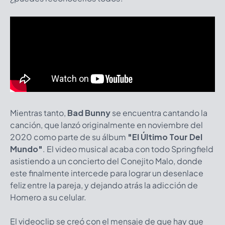
Mientras tanto,
Bad Bunny
se encuentra cantando la
canción, que lanzó originalmente en noviembre del
2020 como parte de su álbum
"El Último Tour Del
Mundo"
. El video musical acaba con todo Springfield
asistiendo a un concierto del Conejito Malo, donde
este finalmente intercede para lograr un desenlace
feliz entre la pareja, y dejando atrás la adicción de
Homero a su celular.
El videoclip se creó con el mensaje de que hay que