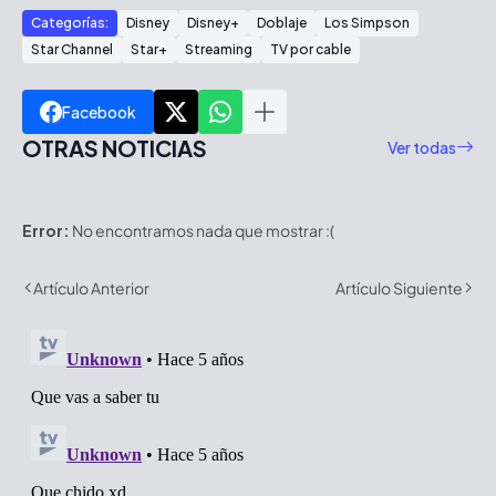
Categorías:
Disney
Disney+
Doblaje
Los Simpson
Star Channel
Star+
Streaming
TV por cable
Facebook
OTRAS NOTICIAS
Ver todas
Error:
No encontramos nada que mostrar :(
Artículo Anterior
Artículo Siguiente