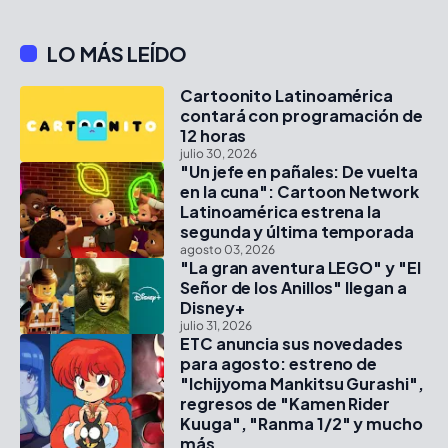
LO MÁS LEÍDO
Cartoonito Latinoamérica
contará con programación de
12 horas
julio 30, 2026
"Un jefe en pañales: De vuelta
en la cuna": Cartoon Network
Latinoamérica estrena la
segunda y última temporada
agosto 03, 2026
"La gran aventura LEGO" y "El
Señor de los Anillos" llegan a
Disney+
julio 31, 2026
ETC anuncia sus novedades
para agosto: estreno de
"Ichijyoma Mankitsu Gurashi",
regresos de "Kamen Rider
Kuuga", "Ranma 1/2" y mucho
más