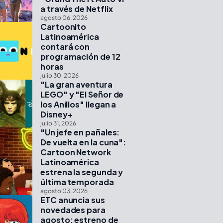
a través de Netflix
agosto 06, 2026
Cartoonito
Latinoamérica
contará con
programación de 12
horas
julio 30, 2026
"La gran aventura
LEGO" y "El Señor de
los Anillos" llegan a
Disney+
julio 31, 2026
"Un jefe en pañales:
De vuelta en la cuna":
Cartoon Network
Latinoamérica
estrena la segunda y
última temporada
agosto 03, 2026
ETC anuncia sus
novedades para
agosto: estreno de