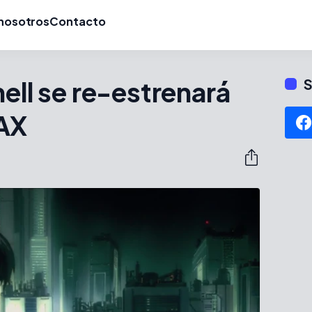
nosotros
Contacto
ell se re-estrenará
S
AX