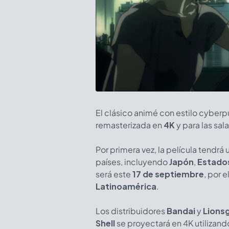
El clásico animé con estilo cyberpu
remasterizada en
4K
y para las sal
Por primera vez, la película tendrá
países, incluyendo
Japón
,
Estado
será este
17 de septiembre
, por 
Latinoamérica
.
Los distribuidores
Bandai
y
Lions
Shell
se proyectará en 4K utilizand