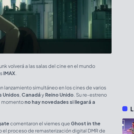
nk volverá a las salas del cine en el mundo
as
IMAX
.
 un lanzamiento simultáneo en los cines de varios
s Unidos
,
Canadá
y
Reino Unido
. Su re-estreno
el momento
no hay novedades si llegará a
L
gate
comentaron el viernes que
Ghost in the
o el proceso de remasterización digital DMR de