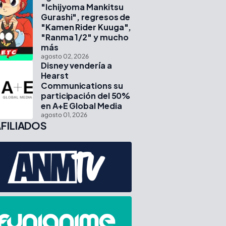
"Ichijyoma Mankitsu
Gurashi", regresos de
"Kamen Rider Kuuga",
"Ranma 1/2" y mucho
más
agosto 02, 2026
Disney vendería a
Hearst
Communications su
participación del 50%
en A+E Global Media
agosto 01, 2026
FILIADOS