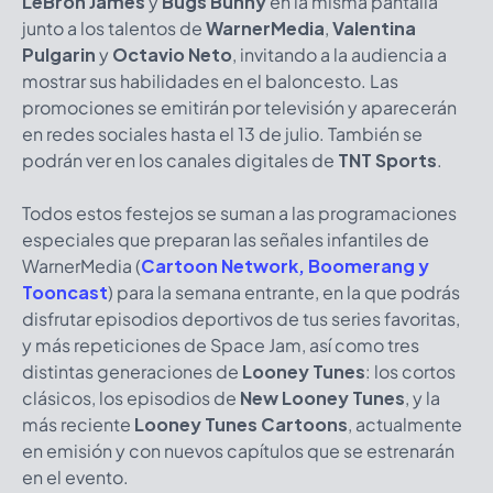
LeBron James
y
Bugs Bunny
en la misma pantalla
junto a los talentos de
WarnerMedia
,
Valentina
Pulgarin
y
Octavio Neto
, invitando a la audiencia a
mostrar sus habilidades en el baloncesto. Las
promociones se emitirán por televisión y aparecerán
en redes sociales hasta el 13 de julio. También se
podrán ver en los canales digitales de
TNT Sports
.
Todos estos festejos se suman a las programaciones
especiales que preparan las señales infantiles de
WarnerMedia (
Cartoon Network, Boomerang y
Tooncast
) para la semana entrante, en la que podrás
disfrutar episodios deportivos de tus series favoritas,
y más repeticiones de Space Jam, así como tres
distintas generaciones de
Looney Tunes
: los cortos
clásicos, los episodios de
New Looney Tunes
, y la
más reciente
Looney Tunes Cartoons
, actualmente
en emisión y con nuevos capítulos que se estrenarán
en el evento.