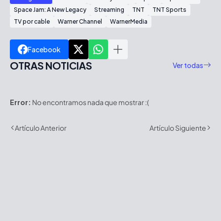
Space Jam: A New Legacy
Streaming
TNT
TNT Sports
TV por cable
Warner Channel
WarnerMedia
Facebook
OTRAS NOTICIAS
Ver todas
Error:
No encontramos nada que mostrar :(
Artículo Anterior
Artículo Siguiente