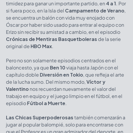
timidez para ganar un importante partido, en
4 a 1
. Por
si fuera poco, en la Isla del
Campamento de Verano
,
se encuentra un balón con vida muy enojado con
Óscar por haber sido usado para entrar al equipo con
Erizo sin recibir su amistad a cambio, en el episodio
Crónicas de Mentiras Basquetboleras
de la serie
original de
HBO Max
.
Pero no son solamente episodios centrados en el
baloncesto, ya que
Ben 10
viaja hasta Japón con el
capítulo doble
Diversión en Tokio
, que refleja el arte
de la lucha sumo. Del mismo modo,
Víctor y
Valentino
nos recuerdan nuevamente el valor del
trabajo en equipo y el juego limpio en el fútbol, en el
episodio
Fútbol a Muerte
.
Las Chicas Superpoderosas
también comenzarán a
jugar al popular balompié, solo para encontrarse con
que el Profesor es un gran admirador del deporte, en