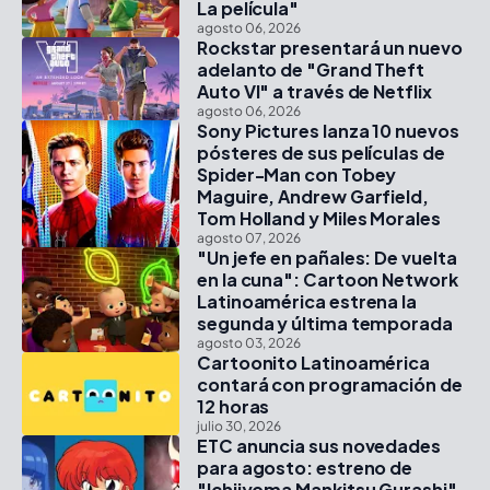
La película"
agosto 06, 2026
Rockstar presentará un nuevo
adelanto de "Grand Theft
Auto VI" a través de Netflix
agosto 06, 2026
Sony Pictures lanza 10 nuevos
pósteres de sus películas de
Spider-Man con Tobey
Maguire, Andrew Garfield,
Tom Holland y Miles Morales
agosto 07, 2026
"Un jefe en pañales: De vuelta
en la cuna": Cartoon Network
Latinoamérica estrena la
segunda y última temporada
agosto 03, 2026
Cartoonito Latinoamérica
contará con programación de
12 horas
julio 30, 2026
ETC anuncia sus novedades
para agosto: estreno de
"Ichijyoma Mankitsu Gurashi",