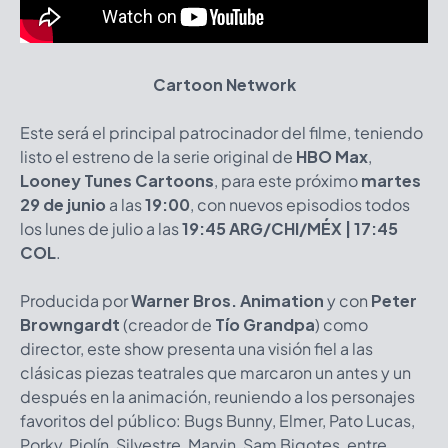
Cartoon Network
Este será el principal patrocinador del filme, teniendo
listo el estreno de la serie original de
HBO Max
,
Looney Tunes Cartoons
, para este próximo
martes
29 de junio
a las
19:00
, con nuevos episodios todos
los lunes de julio a las
19:45 ARG/CHI/MÉX | 17:45
COL
.
Producida por
Warner Bros. Animation
y con
Peter
Browngardt
(creador de
Tío Grandpa
) como
director, este show presenta una visión fiel a las
clásicas piezas teatrales que marcaron un antes y un
después en la animación, reuniendo a los personajes
favoritos del público: Bugs Bunny, Elmer, Pato Lucas,
Porky, Piolín, Silvestre, Marvin, Sam Bigotes, entre