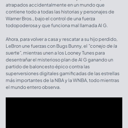
atrapados accidentalmente en un mundo que
contiene todo a todas las historias y personajes de
Warner Bros., bajo el control de una fuerza
todopoderosa y que funciona mal llamada Al G.
Ahora, para volver a casa y rescatar a su hijo perdido,
LeBron une fuerzas con Bugs Bunny, el
"conejo de la
suerte"
, mientras unen a los Looney Tunes para
desentrañar el misterioso plan de Al G ganando un
partido de baloncesto épico contra las
superversiones digitales gamificadas de las estrellas
más importantes de la NBA y la WNBA, todo mientras
el mundo entero observa.