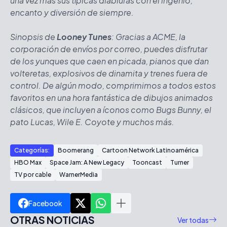
una vez más sus típicas diabluras con el ingenio,
encanto y diversión de siempre.
Sinopsis de
Looney Tunes
: Gracias a ACME, la
corporación de envíos por correo, puedes disfrutar
de los yunques que caen en picada, pianos que dan
volteretas, explosivos de dinamita y trenes fuera de
control. De algún modo, comprimimos a todos estos
favoritos en una hora fantástica de dibujos animados
clásicos, que incluyen a íconos como Bugs Bunny, el
pato Lucas, Wile E. Coyote y muchos más.
Categorías:
Boomerang
Cartoon Network Latinoamérica
HBO Max
Space Jam: A New Legacy
Tooncast
Turner
TV por cable
WarnerMedia
Facebook
OTRAS NOTICIAS
Ver todas