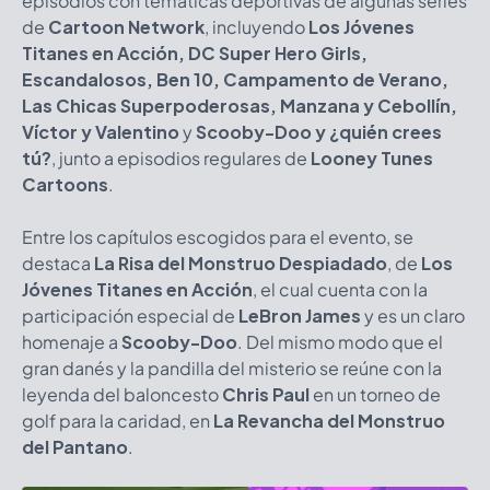
episodios con temáticas deportivas de algunas series
de
Cartoon Network
, incluyendo
Los Jóvenes
Titanes en Acción, DC Super Hero Girls,
Escandalosos, Ben 10, Campamento de Verano,
Las Chicas Superpoderosas, Manzana y Cebollín,
Víctor y Valentino
y
Scooby-Doo y ¿quién crees
tú?
, junto a episodios regulares de
Looney Tunes
Cartoons
.
Entre los capítulos escogidos para el evento, se
destaca
La Risa del Monstruo Despiadado
, de
Los
Jóvenes Titanes en Acción
, el cual cuenta con la
participación especial de
LeBron James
y es un claro
homenaje a
Scooby-Doo
. Del mismo modo que el
gran danés y la pandilla del misterio se reúne con la
leyenda del baloncesto
Chris Paul
en un torneo de
golf para la caridad, en
La Revancha del Monstruo
del Pantano
.