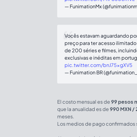
— FunimationMx (@funimation
Vocês estavam aguardando por 
preço para ter acesso ilimitad
de 200 séries e filmes, inclui
exclusivas e inéditas em portug
pic.twitter.com/bnJ75xgXV5
— Funimation BR (@funimation
El costo mensual es de
99 pesos m
que la anualidad es de
990 MXN / 
meses.
Los medios de pago confirmados so