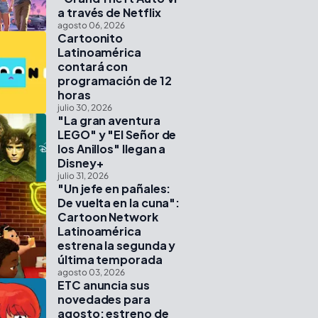
a través de Netflix
agosto 06, 2026
Cartoonito
Latinoamérica
contará con
programación de 12
horas
julio 30, 2026
"La gran aventura
LEGO" y "El Señor de
los Anillos" llegan a
Disney+
julio 31, 2026
"Un jefe en pañales:
De vuelta en la cuna":
Cartoon Network
Latinoamérica
estrena la segunda y
última temporada
agosto 03, 2026
ETC anuncia sus
novedades para
agosto: estreno de