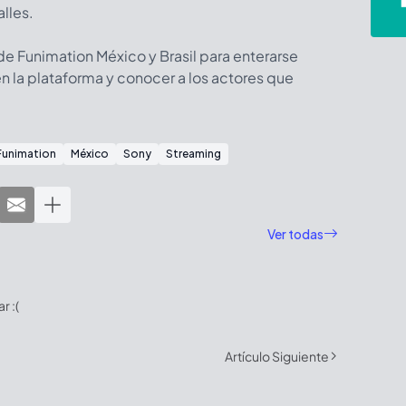
alles.
 de Funimation México y Brasil para enterarse
en la plataforma y conocer a los actores que
Funimation
México
Sony
Streaming
Ver todas
 :(
Artículo Siguiente