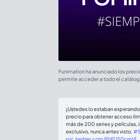
Funimation ha anunciado los precio
permite acceder a todo el catálogo
¡Ustedes lo estaban esperando 
precio para obtener acceso ili
más de 200 series y películas, 
exclusivo, nunca antes visto.
#S
pic.twitter.com/FhFU50cmVL