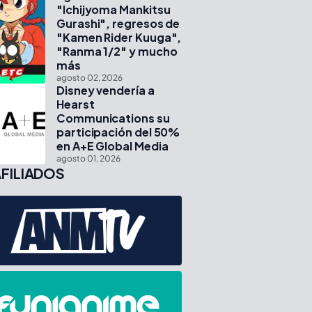
"Ichijyoma Mankitsu
Gurashi", regresos de
"Kamen Rider Kuuga",
"Ranma 1/2" y mucho
más
agosto 02, 2026
Disney vendería a
Hearst
Communications su
participación del 50%
en A+E Global Media
agosto 01, 2026
FILIADOS