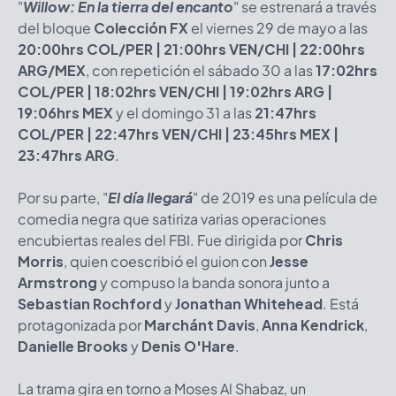
"
Willow: En la tierra del encanto
" se estrenará a través
del bloque
Colección FX
el viernes 29 de mayo a las
20:00hrs COL/PER | 21:00hrs VEN/CHI | 22:00hrs
ARG/MEX
, con repetición el sábado 30 a las
17:02hrs
COL/PER | 18:02hrs VEN/CHI | 19:02hrs ARG |
19:06hrs MEX
y el domingo 31 a las
21:47hrs
COL/PER | 22:47hrs VEN/CHI | 23:45hrs MEX |
23:47hrs ARG
.
Por su parte, "
El día llegará
" de 2019 es una película de
comedia negra que satiriza varias operaciones
encubiertas reales del FBI. Fue dirigida por
Chris
Morris
, quien coescribió el guion con
Jesse
Armstrong
y compuso la banda sonora junto a
Sebastian Rochford
y
Jonathan Whitehead
. Está
protagonizada por
Marchánt Davis
,
Anna Kendrick
,
Danielle Brooks
y
Denis O'Hare
.
La trama gira en torno a Moses Al Shabaz, un