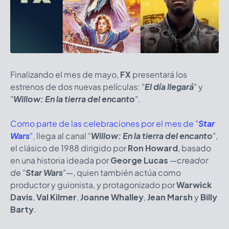
Finalizando el mes de mayo,
FX
presentará los
estrenos de dos nuevas películas: "
El día llegará
" y
"
Willow: En la tierra del encanto
".
Como parte de las celebraciones por el mes de "
Star
Wars
"
, llega al canal "
Willow: En la tierra del encanto
",
el clásico de 1988 dirigido por
Ron Howard
, basado
en una historia ideada por
George Lucas
—creador
de
"
Star Wars
"
—
, quien también actúa como
productor y guionista,
y protagonizado por
Warwick
Davis
,
Val Kilmer
,
Joanne Whalley
,
Jean Marsh
y
Billy
Barty
.