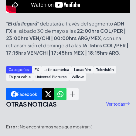
"
El día llegará
" debutará a través del segmento
ADN
FX
el sábado 30 de mayo a las
22:00hrs COL/PER |
23:00hrs VEN/CHI | 00:00hrs ARG/MEX
, con una
retransmisión el domingo 31 a las
16:15hrs COL/PER |
17:15hrs VEN/CHI | 17:45hrs MEX | 18:15hrs ARG
.
Categorías:
FX
Latinoamérica
Lucasfilm
Televisión
TV por cable
Universal Pictures
Willow
Facebook
OTRAS NOTICIAS
Ver todas
Error:
No encontramos nada que mostrar :(