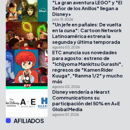
"La gran aventura LEGO" y "El
Señor de los Anillos" llegan a
Disney+
julio 31, 2026
"Un jefe en pañales: De vuelta
en la cuna": Cartoon Network
Latinoamérica estrena la
segunda y última temporada
agosto 03, 2026
ETC anuncia sus novedades
para agosto: estreno de
"Ichijyoma Mankitsu Gurashi",
regresos de "Kamen Rider
Kuuga", "Ranma 1/2" y mucho
más
agosto 02, 2026
Disney vendería a Hearst
Communications su
participación del 50% en A+E
Global Media
agosto 01, 2026
AFILIADOS