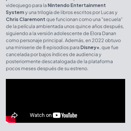
videojuego para la
Nintendo Entertainment
System
y una trilogía de libros escritos por Lucas y
Chris Claremont
que funcionan como una "secuela"
de la película ambientada unos quince años después,
siguiendo a la versión adolescente de Elora Danan
como personaje principal. Además, en 2022 obtuvo
una miniserie de 8 episodios para
Disney+
, que fue
cancelada por bajos índices de audiencia y
posteriormente descatalogada de la plataforma
pocos meses después de su estreno.