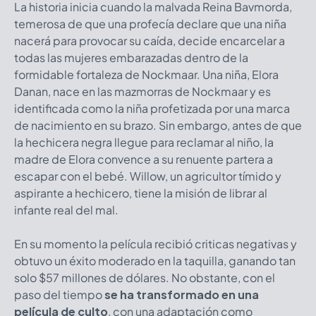
La historia inicia cuando la malvada Reina Bavmorda,
temerosa de que una profecía declare que una niña
nacerá para provocar su caída, decide encarcelar a
todas las mujeres embarazadas dentro de la
formidable fortaleza de Nockmaar. Una niña, Elora
Danan, nace en las mazmorras de Nockmaar y es
identificada como la niña profetizada por una marca
de nacimiento en su brazo. Sin embargo, antes de que
la hechicera negra llegue para reclamar al niño, la
madre de Elora convence a su renuente partera a
escapar con el bebé. Willow, un agricultor tímido y
aspirante a hechicero, tiene la misión de librar al
infante real del mal.
En su momento la película recibió criticas negativas y
obtuvo un éxito moderado en la taquilla, ganando tan
solo $57 millones de dólares. No obstante, con el
paso del tiempo
se ha transformado en una
película de culto
, con una adaptación como