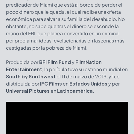
predicador de Miami que está al borde de perder el
poco dinero que le queda, el cual recibe una oferta
económica para salvar a su familia del desahucio. No
obstante, no sabe que tras el dinero se esconde la
mano del FBI, que planea convertirlo en un criminal
por proclamar ideas revolucionarias en las zonas más
castigadas por la pobreza de Miami.
Producida por
BFI Film Fund
y
FilmNation
Entertainment
, la película tuvo su estreno mundial en
South by Southwest
el 11 de marzo de 2019, y fue
distribuida por
IFC Films
en
Estados Unidos
y por
Universal Pictures
en
Latinoamérica
.