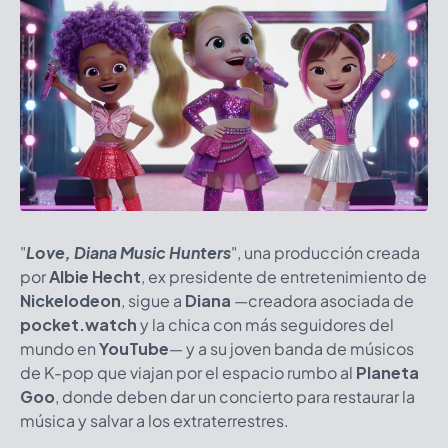
"
Love, Diana Music Hunters
", una producción creada
por
Albie Hecht
, ex presidente de entretenimiento de
Nickelodeon
, sigue a
Diana
—creadora asociada de
pocket.watch
y la chica con más seguidores del
mundo en
YouTube
— y a su joven banda de músicos
de K-pop que viajan por el espacio rumbo al
Planeta
Goo
, donde deben dar un concierto para restaurar la
música y salvar a los extraterrestres.