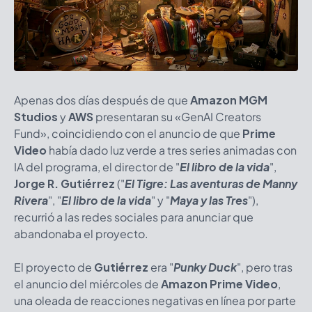
Apenas dos días después de que
Amazon MGM
Studios
y
AWS
presentaran su «GenAI Creators
Fund», coincidiendo con el anuncio de que
Prime
Video
había dado luz verde a tres series animadas con
IA del programa, el director de "
El libro de la vida
",
Jorge R. Gutiérrez
("
El Tigre: Las aventuras de Manny
Rivera
", "
El libro de la vida
" y "
Maya y las Tres
"),
recurrió a las redes sociales para anunciar que
abandonaba el proyecto.
El proyecto de
Gutiérrez
era "
Punky Duck
", pero tras
el anuncio del miércoles de
Amazon
Prime Video
,
una oleada de reacciones negativas en línea por parte