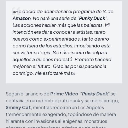
«
He decidido abandonar el programa de IA de
Amazon
. No haré una serie de "
Punky Duck
".
Las acciones hablan más que las palabras. Mi
intención era dar a conocer a artistas, tanto
nuevos como experimentados, tanto dentro
como fuera de los estudios, impulsando esta
nueva tecnología. Mi más sincera disculpa a
aquellos a quienes molesté. Prometo hacerlo
mejor en el futuro. Gracias por su paciencia
conmigo. Me esforzaré más
».
Según el anuncio de
Prime Video
, "
Punky Duck
" se
centraría en un adorable pato punk y su mejor amigo,
Smiley Cat
, mientras recorren un Los Ángeles
tremendamente exagerado, topándose de manera
hilarante con invasiones alienígenas, monstruos
gigantes, conspiraciones criminales de robots,