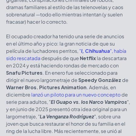
dramas familiares al estilo de las telenovelas y caos
sobrenatural —todo ello mientras intentan (y suelen
fracasar) hacer lo correcto.
El ocupado creador ha tenido una serie de anuncios
en el último año y pico: la gran noticia de que su
película de luchadores perritos,
"
I, Chihuahua
", había
sido rescatada
después de que
Netflix
la descartara
en 2024 y está haciendo rondas de mercado con
Snafu Pictures
. En enero fue seleccionado para
dirigir el nuevo largometraje de
Speedy González
de
Warner Bros. Pictures Animation
. Además, en
diciembre
lanzó un piloto para un nuevo concepto
de
serie para adultos, "
El Guapo vs. los Narco Vampiros
",
y en junio de 2025 presentó otra idea original para un
largometraje, "
La Venganza Rodríguez
", sobre una
joven que busca restaurar el honor de su familia en el
ring de la lucha libre. Más recientemente, se unió al