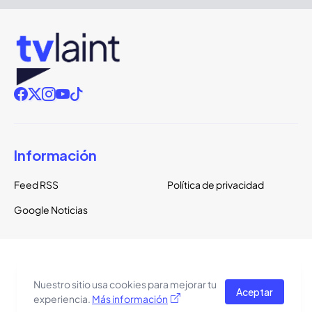
Información
Feed RSS
Política de privacidad
Google Noticias
Copyright ©
2026
TVLaint
Todos los derechos reservados.
Nuestro sitio usa cookies para mejorar tu
Aceptar
El tema del sitio está basado en una plantilla de
Pro Blogger
experiencia.
Más información
Templates
.