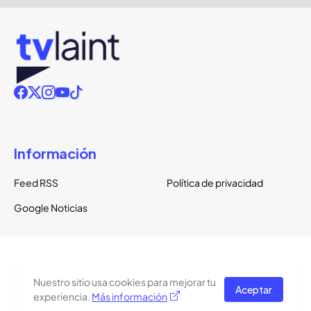
Información
Feed RSS
Política de privacidad
Google Noticias
Copyright ©
2026
TVLaint
Todos los derechos reservados.
Nuestro sitio usa cookies para mejorar tu
Aceptar
El tema del sitio está basado en una plantilla de
Pro Blogger
experiencia.
Más información
Templates
.