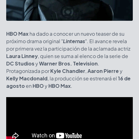
H
BO Max
ha dado a conocer un nuevo teaser de su
próximo drama original "
Linternas
". El avance revela
por primera vez la participación de la aclamada actriz
Laura Linney
, quien se suma al elenco de la serie de
DC Studios
y
Warner Bros. Television
.
Protagonizada por
Kyle Chandler
,
Aaron Pierre
y
Kelly Macdonald
, la producción se estrenará el
16 de
agosto
en
HBO
y
HBO Max
.