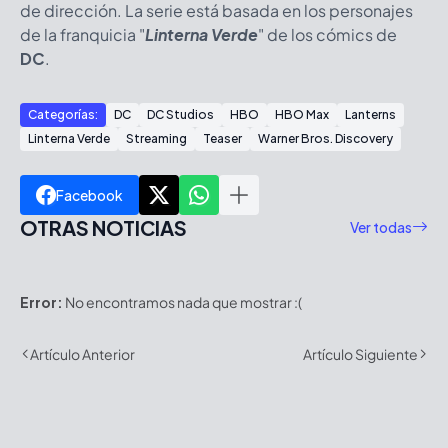
de dirección. La serie está basada en los personajes
de la franquicia "
Linterna Verde
" de los cómics de
DC
.
Categorías:
DC
DC Studios
HBO
HBO Max
Lanterns
Linterna Verde
Streaming
Teaser
Warner Bros. Discovery
Facebook
OTRAS NOTICIAS
Ver todas
Error:
No encontramos nada que mostrar :(
Artículo Anterior
Artículo Siguiente