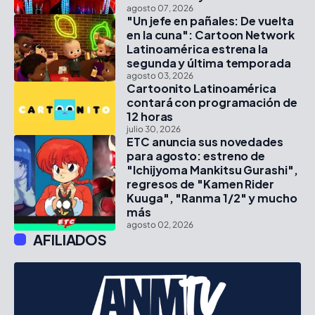
agosto 07, 2026
"Un jefe en pañales: De vuelta
en la cuna": Cartoon Network
Latinoamérica estrena la
segunda y última temporada
agosto 03, 2026
Cartoonito Latinoamérica
contará con programación de
12 horas
julio 30, 2026
ETC anuncia sus novedades
para agosto: estreno de
"Ichijyoma Mankitsu Gurashi",
regresos de "Kamen Rider
Kuuga", "Ranma 1/2" y mucho
más
agosto 02, 2026
AFILIADOS