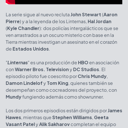
La serie sigue al nuevo recluta
John Stewart
(
Aaron
Pierre
) y a la leyenda de los Linternas,
Hal Jordan
(
Kyle Chandler
): dos policías intergalácticos que se
ven arrastrados a un oscuro misterio con base en la
Tierra mientras investigan un asesinato en el corazón
de
Estados Unidos
.
"
Linternas
" es una producción de
HBO
en asociación
con
Warner Bros. Television
y
DC Studios
. El
episodio piloto fue coescrito por
Chris Mundy
,
Damon Lindelof
y
Tom King
, quienes también se
desempeñan como cocreadores del proyecto, con
Mundy
fungiendo además como showrunner.
Los dos primeros episodios están dirigidos por
James
Hawes
, mientras que
Stephen Williams
,
Geeta
Vasant Patel
y
Alik Sakharov
completan el equipo