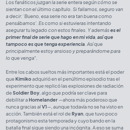
Los fanáticos juzgan la serie entera según cómo se
sientan con el último capítulo. Si fallamos, seguro van
a decir: 'Bueno, esa serie no era tan buena como
pensábamos'. Es como si estuvieras intentando
asegurar tu legado con estos finales. Y además
es el
primer final de serie que hago en mi vida
,
así que
tampoco es que tenga experiencia
. Así que
principalmente estoy ansioso y preparándome para
lo que venga
".
Entre los cabos sueltos más importantes está el poder
que
Kimiko
adquirió en el penúltimo episodio tras el
experimento que replicó las explosiones de radiación
de
Soldier Boy
, algo que podría ser clave para
debilitar a
Homelander
—ahora más poderoso que
nunca gracias al
V1
—, aunque todavía no se ha visto en
acción. También está el rol de
Ryan
, que tuvo poco
protagonismo esta temporada y cuyo bando en la
batalla final sigue siendo una incógnita. A eso se suma