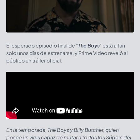
El esperado episodio final de "
The Boys
" está a tan
solo unos días de estrenarse, y Prime Video reveló al
público un tráiler oficial.
En la temporada, The Boys y Billy Butcher, quien
posee un virus capaz de matar a todos los Súpers del