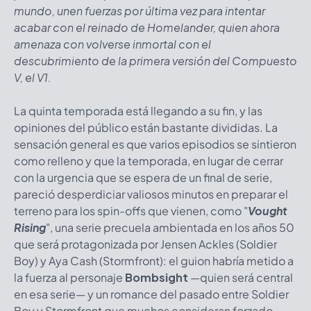
mundo, unen fuerzas por última vez para intentar
acabar con el reinado de Homelander, quien ahora
amenaza con volverse inmortal con el
descubrimiento de la primera versión del Compuesto
V, el V1.
La quinta temporada está llegando a su fin, y las
opiniones del público están bastante divididas. La
sensación general es que varios episodios se sintieron
como relleno y que la temporada, en lugar de cerrar
con la urgencia que se espera de un final de serie,
pareció desperdiciar valiosos minutos en preparar el
terreno para los spin-offs que vienen, como "
Vought
Rising
", una serie precuela ambientada en los años 50
que será protagonizada por Jensen Ackles (Soldier
Boy) y Aya Cash (Stormfront): el guion habría metido a
la fuerza al personaje
Bombsight
—quien será central
en esa serie— y un romance del pasado entre Soldier
Boy y Stormfront que muchos consideran forzado,