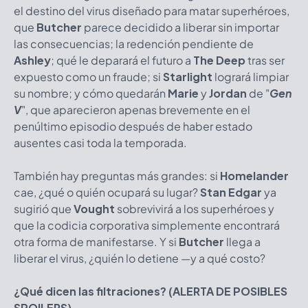
el destino del virus diseñado para matar superhéroes,
que
Butcher
parece decidido a liberar sin importar
las consecuencias; la redención pendiente de
Ashley
; qué le deparará el futuro a
The Deep
tras ser
expuesto como un fraude; si
Starlight
logrará limpiar
su nombre; y cómo quedarán
Marie
y
Jordan
de "
Gen
V
", que aparecieron apenas brevemente en el
penúltimo episodio después de haber estado
ausentes casi toda la temporada.
También hay preguntas más grandes: si
Homelander
cae, ¿qué o quién ocupará su lugar?
Stan Edgar
ya
sugirió que
Vought
sobrevivirá a los superhéroes y
que la codicia corporativa simplemente encontrará
otra forma de manifestarse. Y si
Butcher
llega a
liberar el virus, ¿quién lo detiene —y a qué costo?
¿Qué dicen las filtraciones?
(ALERTA DE POSIBLES
SPOILERS)