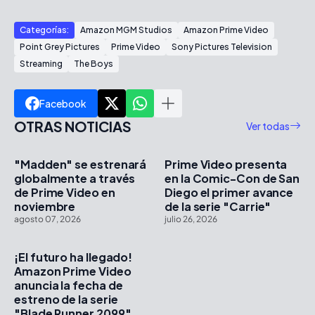
Categorías:
Amazon MGM Studios
Amazon Prime Video
Point Grey Pictures
Prime Video
Sony Pictures Television
Streaming
The Boys
Facebook
OTRAS NOTICIAS
Ver todas
"Madden" se estrenará
Prime Video presenta
globalmente a través
en la Comic-Con de San
de Prime Video en
Diego el primer avance
noviembre
de la serie "Carrie"
agosto 07, 2026
julio 26, 2026
¡El futuro ha llegado!
Amazon Prime Video
anuncia la fecha de
estreno de la serie
"Blade Runner 2099"