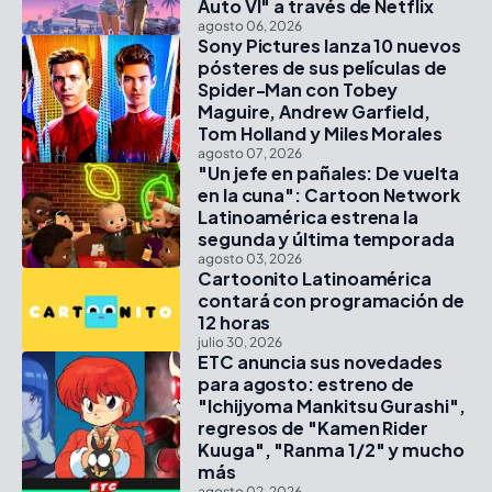
Auto VI" a través de Netflix
agosto 06, 2026
Sony Pictures lanza 10 nuevos
pósteres de sus películas de
Spider-Man con Tobey
Maguire, Andrew Garfield,
Tom Holland y Miles Morales
agosto 07, 2026
"Un jefe en pañales: De vuelta
en la cuna": Cartoon Network
Latinoamérica estrena la
segunda y última temporada
agosto 03, 2026
Cartoonito Latinoamérica
contará con programación de
12 horas
julio 30, 2026
ETC anuncia sus novedades
para agosto: estreno de
"Ichijyoma Mankitsu Gurashi",
regresos de "Kamen Rider
Kuuga", "Ranma 1/2" y mucho
más
agosto 02, 2026