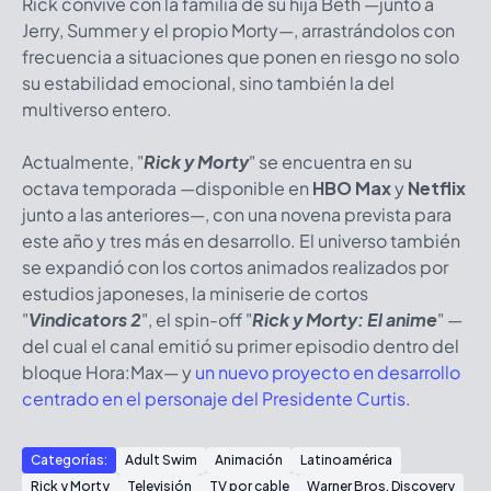
Rick convive con la familia de su hija Beth —junto a
Jerry, Summer y el propio Morty—, arrastrándolos con
frecuencia a situaciones que ponen en riesgo no solo
su estabilidad emocional, sino también la del
multiverso entero.
Actualmente, "
Rick y Morty
"
se encuentra en su
octava temporada —disponible en
HBO Max
y
Netflix
junto a las anteriores—, con una novena prevista para
este año y tres más en desarrollo. El universo también
se expandió con los cortos animados realizados por
estudios japoneses, la miniserie de cortos
"
Vindicators 2
"
, el spin-off "
Rick y Morty: El anime
"
—
del cual el canal emitió su primer episodio dentro del
bloque Hora:Max— y
un nuevo proyecto en desarrollo
centrado en el personaje del Presidente Curtis
.
Categorías:
Adult Swim
Animación
Latinoamérica
Rick y Morty
Televisión
TV por cable
Warner Bros. Discovery