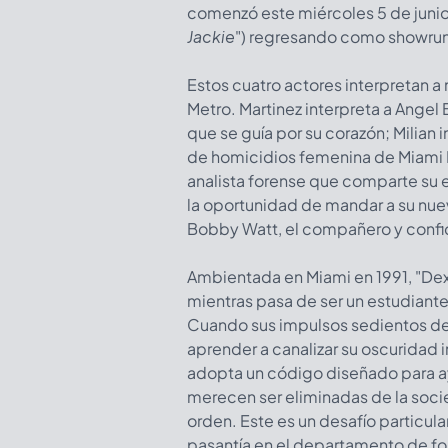
comenzó este miércoles 5 de juni
Jackie
") regresando como showrun
Estos cuatro actores interpretan 
Metro. Martinez interpreta a Angel
que se guía por su corazón; Milian 
de homicidios femenina de Miami M
analista forense que comparte su 
la oportunidad de mandar a su nuev
Bobby Watt, el compañero y confid
Ambientada en Miami en 1991, "Dext
mientras pasa de ser un estudiante
Cuando sus impulsos sedientos de
aprender a canalizar su oscuridad in
adopta un código diseñado para ay
merecen ser eliminadas de la socied
orden. Este es un desafío particula
pasantía en el departamento de for