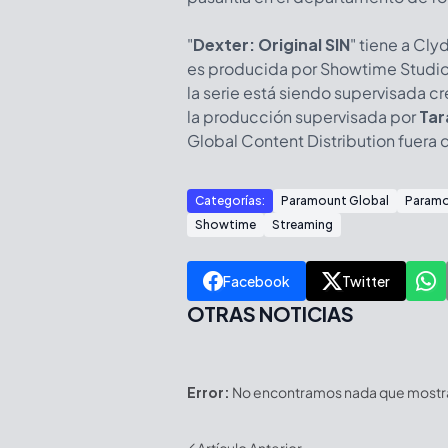
"
Dexter: Original SIN
" tiene a Cly
es producida por Showtime Studio
la serie está siendo supervisada c
la producción supervisada por
Tar
Global Content Distribution fuera
Categorías:
Paramount Global
Param
Showtime
Streaming
Facebook
Twitter
OTRAS NOTICIAS
Error:
No encontramos nada que mostrar
Artículo Anterior