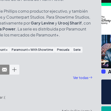
de Phillips como productor ejecutivo, y también
s y Counterpart Studios. Para Showtime Studios,
reativamente por
Gary Levine
y
Urooj Sharif
, con
a Power
. La serie es distribuida por Paramount
 de los mercados de Paramount+.
ount+
Paramount+ With Showtime
Precuela
Serie
A
Ver todas
 :(
Artículo Siguiente