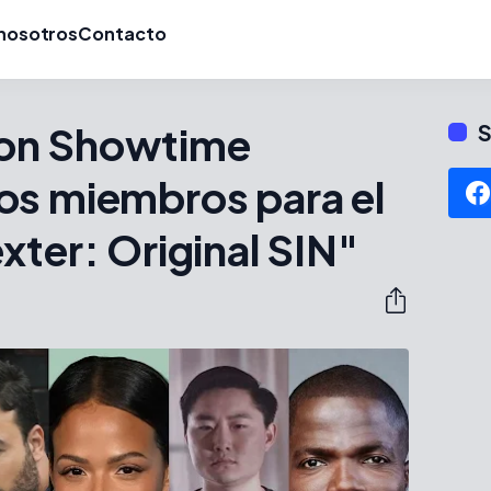
nosotros
Contacto
on Showtime
S
os miembros para el
xter: Original SIN"