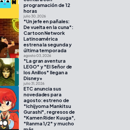
programación de 12
horas
julio 30, 2026
"Un jefe en pañales:
De vuelta en la cuna":
Cartoon Network
Latinoamérica
estrena la segunda y
última temporada
agosto 03, 2026
"La gran aventura
LEGO" y "El Señor de
los Anillos" llegan a
Disney+
julio 31, 2026
ETC anuncia sus
novedades para
agosto: estreno de
"Ichijyoma Mankitsu
Gurashi", regresos de
"Kamen Rider Kuuga",
"Ranma 1/2" y mucho
más