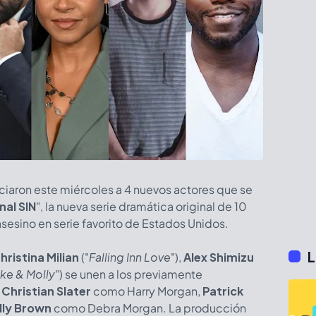
iaron este miércoles a 4 nuevos actores que se
nal SIN
", la nueva serie dramática original de 10
 asesino en serie favorito de Estados Unidos.
L
hristina Milian
("
Falling Inn Love
"),
Alex Shimizu
ke & Molly
") se unen a los previamente
,
Christian Slater
como Harry Morgan,
Patrick
lly Brown
como Debra Morgan. La producción