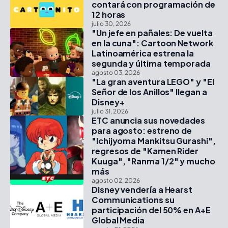
contará con programación de
12 horas
julio 30, 2026
"Un jefe en pañales: De vuelta
en la cuna": Cartoon Network
Latinoamérica estrena la
segunda y última temporada
agosto 03, 2026
"La gran aventura LEGO" y "El
Señor de los Anillos" llegan a
Disney+
julio 31, 2026
ETC anuncia sus novedades
para agosto: estreno de
"Ichijyoma Mankitsu Gurashi",
regresos de "Kamen Rider
Kuuga", "Ranma 1/2" y mucho
más
agosto 02, 2026
Disney vendería a Hearst
Communications su
participación del 50% en A+E
Global Media