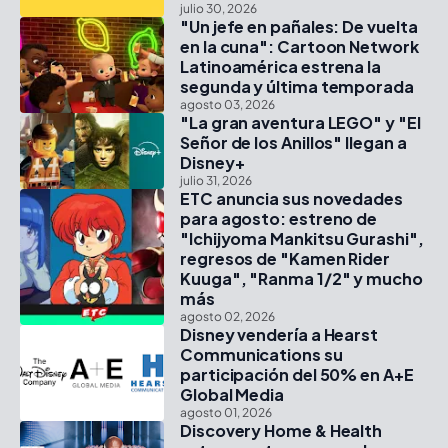
julio 30, 2026
"Un jefe en pañales: De vuelta
en la cuna": Cartoon Network
Latinoamérica estrena la
segunda y última temporada
agosto 03, 2026
"La gran aventura LEGO" y "El
Señor de los Anillos" llegan a
Disney+
julio 31, 2026
ETC anuncia sus novedades
para agosto: estreno de
"Ichijyoma Mankitsu Gurashi",
regresos de "Kamen Rider
Kuuga", "Ranma 1/2" y mucho
más
agosto 02, 2026
Disney vendería a Hearst
Communications su
participación del 50% en A+E
Global Media
agosto 01, 2026
Discovery Home & Health