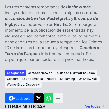
Las tres primeras temporadas de
Un show más
,
incluyendo episodios sin censura alguna como
Los
unicornios deben irse
,
Pastel gratis
y
El cuerpo de
Rigby
, ya pueden verse en
Netflix
. Sin embargo, al
momento de la publicación de esta entrada, hay
algunos episodios faltantes, entre ellos los primeros
ocho capítulos de la segunda temporada, los últimos
10 de la misma temporada, y el especial
Cuentos de
Terror del Parque
, de la tercera temporada. Se
espera que sean añadidos en las próximas horas.
Categorías:
Cartoon Network
Cartoon Network Studios
Censura
Latinoamérica
Netflix
Streaming
Un Show Más
Warner Bros. Discovery
Facebook
OTRAS NOTICIAS
Ver todas