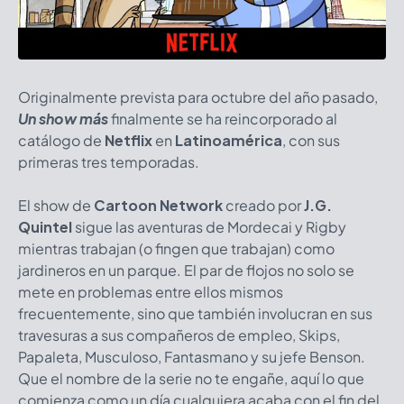
Originalmente prevista para octubre del año pasado,
Un show más
finalmente se ha reincorporado al
catálogo de
Netflix
en
Latinoamérica
, con sus
primeras tres temporadas.
El show de
Cartoon Network
creado por
J.G.
Quintel
sigue las aventuras de Mordecai y Rigby
mientras trabajan (o fingen que trabajan) como
jardineros en un parque. El par de flojos no solo se
mete en problemas entre ellos mismos
frecuentemente, sino que también involucran en sus
travesuras a sus compañeros de empleo, Skips,
Papaleta, Musculoso, Fantasmano y su jefe Benson.
Que el nombre de la serie no te engañe, aquí lo que
comienza como un día cualquiera acaba con el fin del