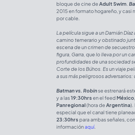
bloque de cine de
Adult Swim
.
Ba
2015 en formato hogareño, y casi 
por cable.
La película sigue a un Damián Díaz
camino temerario y obstinado junto
escena de un crimen de secuestro 
figura, Garra, que lo lleva por un c
profundidades de una sociedad s
Corte de los Búhos. Es un viaje pe
a sus más peligrosos adversarios: 
Batman vs. Robin
se estrenará es
y a las
19:30hrs
en el feed
México
Panregional
(hora de
Argentina
).
especial que el canal tiene planead
23:30hrs
para ambas señales, co
información
aquí
.