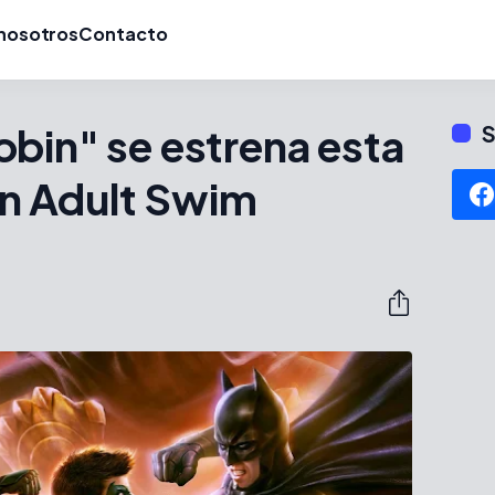
nosotros
Contacto
bin" se estrena esta
S
n Adult Swim