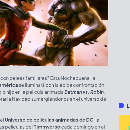
s con peleas familiares? Esta Nochebuena, la
américa
se iluminará con la épica confrontación
io hijo en la película animada
Batman vs. Robin
,
ar la Navidad sumergiéndonos en el universo de
L
del
Universo de películas animadas de DC
, la
as películas del
Timmverso
cada domingo en el