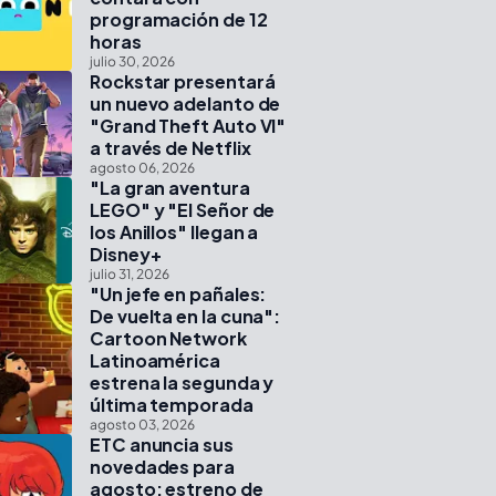
programación de 12
horas
julio 30, 2026
Rockstar presentará
un nuevo adelanto de
"Grand Theft Auto VI"
a través de Netflix
agosto 06, 2026
"La gran aventura
LEGO" y "El Señor de
los Anillos" llegan a
Disney+
julio 31, 2026
"Un jefe en pañales:
De vuelta en la cuna":
Cartoon Network
Latinoamérica
estrena la segunda y
última temporada
agosto 03, 2026
ETC anuncia sus
novedades para
agosto: estreno de