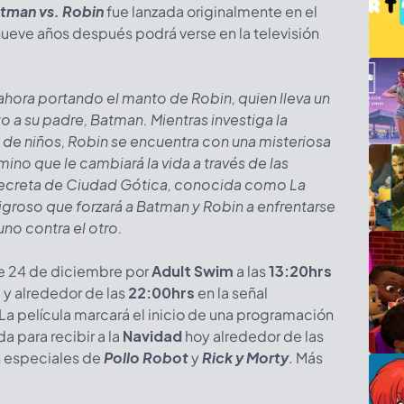
tman vs. Robin
fue lanzada originalmente en el
nueve años después podrá verse en la televisión
 ahora portando el manto de Robin, quien lleva un
 a su padre, Batman. Mientras investiga la
de niños, Robin se encuentra con una misteriosa
amino que le cambiará la vida a través de las
ecreta de Ciudad Gótica, conocida como La
ligroso que forzará a Batman y Robin a enfrentarse
uno contra el otro.
te 24 de diciembre por
Adult Swim
a las
13:20hrs
, y alrededor de las
22:00hrs
en la señal
 La película marcará el inicio de una programación
a para recibir a la
Navidad
hoy alrededor de las
n especiales de
Pollo Robot
y
Rick y Morty
. Más