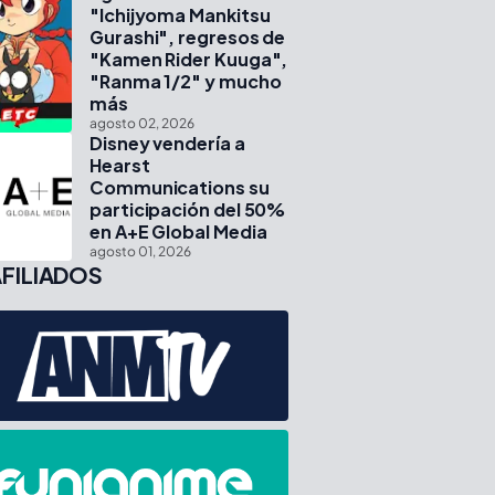
"Ichijyoma Mankitsu
Gurashi", regresos de
"Kamen Rider Kuuga",
"Ranma 1/2" y mucho
más
agosto 02, 2026
Disney vendería a
Hearst
Communications su
participación del 50%
en A+E Global Media
agosto 01, 2026
FILIADOS