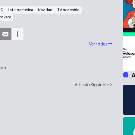
DC
Latinoamérica
Navidad
TV por cable
covery
Ver todas
 :(
A
Artículo Siguiente