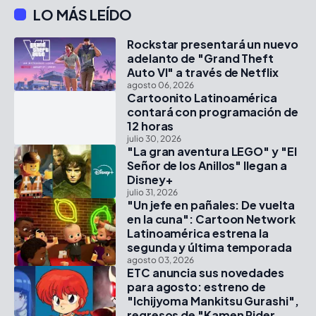
LO MÁS LEÍDO
Rockstar presentará un nuevo
adelanto de "Grand Theft
Auto VI" a través de Netflix
agosto 06, 2026
Cartoonito Latinoamérica
contará con programación de
12 horas
julio 30, 2026
"La gran aventura LEGO" y "El
Señor de los Anillos" llegan a
Disney+
julio 31, 2026
"Un jefe en pañales: De vuelta
en la cuna": Cartoon Network
Latinoamérica estrena la
segunda y última temporada
agosto 03, 2026
ETC anuncia sus novedades
para agosto: estreno de
"Ichijyoma Mankitsu Gurashi",
regresos de "Kamen Rider