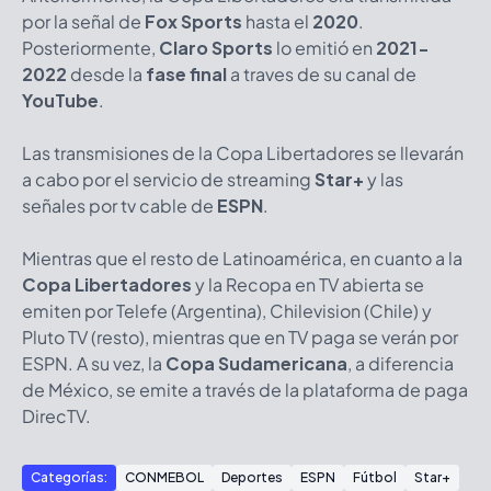
por la señal de
Fox Sports
hasta el
2020
.
Posteriormente,
Claro Sports
lo emitió en
2021-
2022
desde la
fase final
a traves de su canal de
YouTube
.
Las transmisiones de la Copa Libertadores se llevarán
a cabo por el servicio de streaming
Star+
y las
señales por tv cable de
ESPN
.
Mientras que el resto de Latinoamérica, en cuanto a la
Copa Libertadores
y la Recopa en TV abierta se
emiten por Telefe (Argentina), Chilevision (Chile) y
Pluto TV (resto), mientras que en TV paga se verán por
ESPN. A su vez, la
Copa Sudamericana
, a diferencia
de México, se emite a través de la plataforma de paga
DirecTV.
Categorías:
CONMEBOL
Deportes
ESPN
Fútbol
Star+