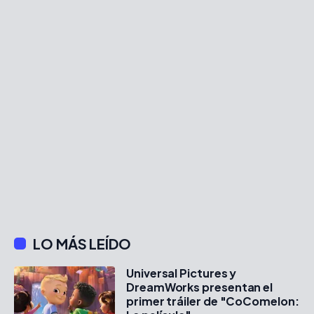
LO MÁS LEÍDO
Universal Pictures y
DreamWorks presentan el
primer tráiler de "CoComelon: