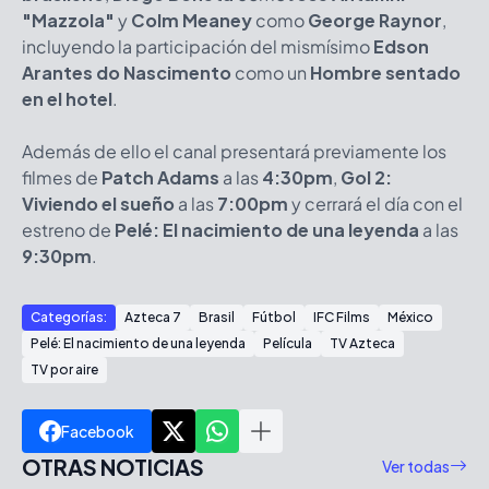
"Mazzola"
y
Colm Meaney
como
George Raynor
,
incluyendo la participación del mismísimo
Edson
Arantes do Nascimento
como un
Hombre sentado
en el hotel
.
Además de ello el canal presentará previamente los
filmes de
Patch Adams
a las
4:30pm
,
Gol 2:
Viviendo el sueño
a las
7:00pm
y cerrará el día con el
estreno de
Pelé: El nacimiento de una leyenda
a las
9:30pm
.
Categorías:
Azteca 7
Brasil
Fútbol
IFC Films
México
Pelé: El nacimiento de una leyenda
Película
TV Azteca
TV por aire
Facebook
OTRAS NOTICIAS
Ver todas