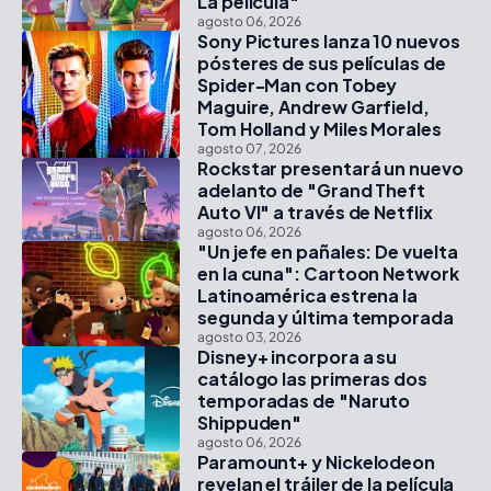
La película"
agosto 06, 2026
Sony Pictures lanza 10 nuevos
pósteres de sus películas de
Spider-Man con Tobey
Maguire, Andrew Garfield,
Tom Holland y Miles Morales
agosto 07, 2026
Rockstar presentará un nuevo
adelanto de "Grand Theft
Auto VI" a través de Netflix
agosto 06, 2026
"Un jefe en pañales: De vuelta
en la cuna": Cartoon Network
Latinoamérica estrena la
segunda y última temporada
agosto 03, 2026
Disney+ incorpora a su
catálogo las primeras dos
temporadas de "Naruto
Shippuden"
agosto 06, 2026
Paramount+ y Nickelodeon
revelan el tráiler de la película