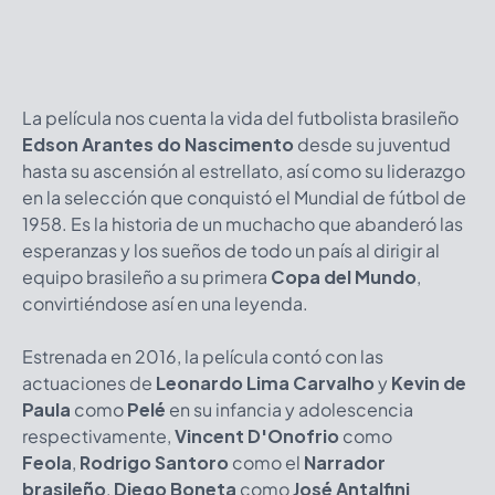
La película nos cuenta la vida del futbolista brasileño
Edson Arantes do Nascimento
desde su juventud
hasta su ascensión al estrellato, así como su liderazgo
en la selección que conquistó el Mundial de fútbol de
1958. Es la historia de un muchacho que abanderó las
esperanzas y los sueños de todo un país al dirigir al
equipo brasileño a su primera
Copa del Mundo
,
convirtiéndose así en una leyenda.
Estrenada en 2016, la película contó con las
actuaciones de
Leonardo Lima Carvalho
y
Kevin de
Paula
como
Pelé
en su infancia y adolescencia
respectivamente,
Vincent D'Onofrio
como
Feola
,
Rodrigo Santoro
como el
Narrador
brasileño
,
Diego Boneta
como
José Antalfini