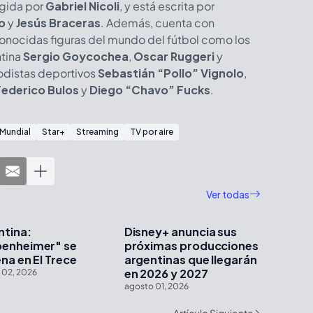
igida por
Gabriel Nicoli
, y está escrita por
o
y
Jesús Braceras
. Además, cuenta con
onocidas figuras del mundo del fútbol como los
ntina
Sergio Goycochea
,
Oscar Ruggeri
y
riodistas deportivos
Sebastián “Pollo” Vignolo
,
Federico Bulos
y
Diego “Chavo” Fucks
.
Mundial
Star+
Streaming
TV por aire
Ver todas
ntina:
Disney+ anuncia sus
enheimer" se
próximas producciones
na en El Trece
argentinas que llegarán
en 2026 y 2027
 02, 2026
agosto 01, 2026