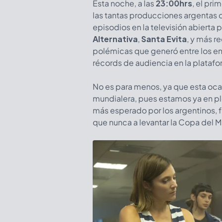
Esta noche, a las
23:00hrs
, el pri
las tantas producciones argentas 
episodios en la televisión abierta p
Alternativa
,
Santa Evita
, y más 
polémicas que generó entre los enc
récords de audiencia en la platafo
No es para menos, ya que esta ocas
mundialera, pues estamos ya en pl
más esperado por los argentinos, 
que nunca a levantar la Copa del Mu