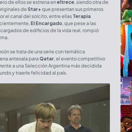
mero de ellos se estrena en
eltrece
, siendo otra de
originales de
Star+
que presentan sus primeros
or el canal del solcito, entre ellas
Terapia
recientemente,
El Encargado
, que pese a las
argados de edificios de la vida real, rompió
rma.
ión se trata de una serie con temática
ena antesala para
Qatar
, el evento competitivo
frente a una Selección Argentina más decidida
ndo y traerle felicidad al país.