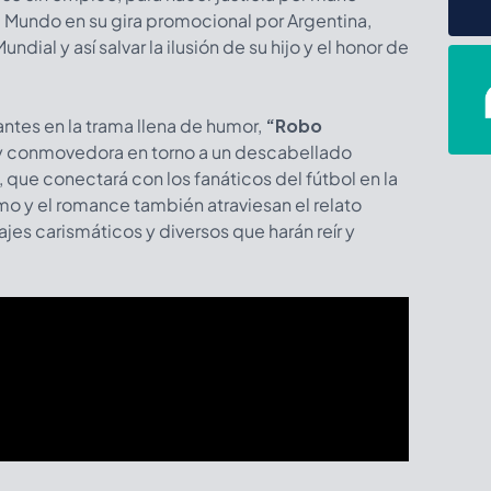
l Mundo en su gira promocional por Argentina,
undial y así salvar la ilusión de su hijo y el honor de
ntes en la trama llena de humor,
“Robo
a y conmovedora en torno a un descabellado
que conectará con los fanáticos del fútbol en la
o y el romance también atraviesan el relato
jes carismáticos y diversos que harán reír y