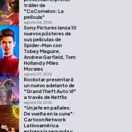
tráiler de
"CoComelon: La
película"
agosto 06, 2026
Sony Pictures lanza 10
nuevos pósteres de
sus películas de
Spider-Man con
Tobey Maguire,
Andrew Garfield, Tom
Holland y Miles
Morales
agosto 07, 2026
Rockstar presentará
un nuevo adelanto de
"Grand Theft Auto VI"
a través de Netflix
agosto 06, 2026
"Un jefe en pañales:
De vuelta en la cuna":
Cartoon Network
Latinoamérica
estrena la segunda y