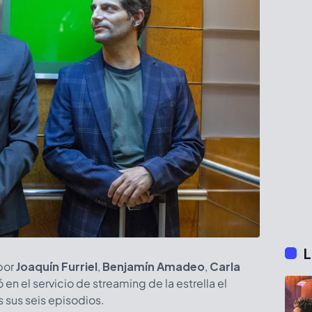
L
por
Joaquín Furriel
,
Benjamín Amadeo
,
Carla
ó en el servicio de streaming de la estrella el
 sus seis episodios.