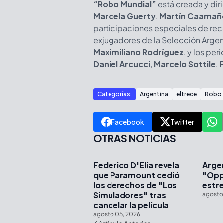
“Robo Mundial”
está creada y dir
Marcela Guerty
,
Martín Caamañ
participaciones especiales de rec
exjugadores de la Selección Arge
Maximiliano Rodríguez
, y los pe
Daniel Arcucci
,
Marcelo Sottile
,
Categorías:
Argentina
eltrece
Robo 
Facebook
Twitter
OTRAS NOTICIAS
Federico D'Elía revela
Arge
que Paramount cedió
"Opp
los derechos de "Los
estre
Simuladores" tras
agosto
cancelar la película
agosto 05, 2026