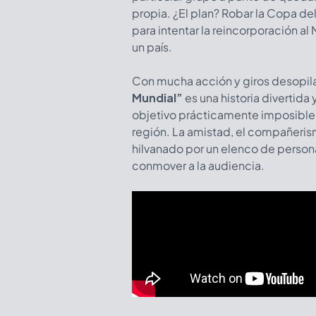
propia. ¿El plan? Robar la Copa de
para intentar la reincorporación al M
un país.
Con mucha acción y giros desopila
Mundial”
es una historia divertid
objetivo prácticamente imposible, 
región. La amistad, el compañerism
hilvanado por un elenco de persona
conmover a la audiencia.