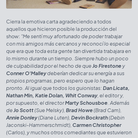
Cierra la emotiva carta agradeciendo a todos
aquellos que hicieron posible la producción del
show:
"Me sentí muy afortunado de poder trabajar
con mis amigos más cercanos y reconocí lo especial
que era que toda esta gente tan divertida trabajara en
lo mismo durante un tiempo. Siempre hubo un poco
de culpabilidad por el hecho de que
Jo Firestone
y
Conner O'Malley
deberían dedicar su energía a sus
propios programas, pero espero que lo hagan
pronto. Al igual que todos los guionistas:
Dan Licata,
Nathan Min, Katie Dolan, Whit Conway
, el editor y,
por supuesto, el director
Marty Schousboe
. Además
de
Jo Scott
(Sue Melsky),
Brad Howe
(Brad Cam),
Annie Donley
(Diane Luten),
Devin Bockrath
(Debin
Jaconski-Hammerschmidt),
Carmen Christopher
(Carlos), y muchos otros comediantes que estuvieron