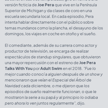
versión ficticia de
Joe Pera
que vive en la Península
Superior de Michigan y da clases de coro en una
escuela secundaria local. En cada episodio, Pera
intenta hablar directamente con el público sobre
temas mundanos como la plancha, el desayuno de los
domingos, los viajes en coche en otoño y el sueño.
El comediante, además de su carrera como actor y
productor de televisión, se encarga de realizar
espectáculos de standup singulares, que obtuvieron
una mayor repercusión con el estreno de
Joe Pera
Talks With You
por
Adult Swim
en el 2018.
"Fue lo
mejor cuando conocí a alguien después de un show y
mencionaron que veían el Especial del Árbol de
Navidad cada diciembre, o me dijeron que los
episodios de sueño realmente funcionan, o que le
mostraron la serie a su papá y al principio lo odiaba
pero ahora lo ven juntos regularmente"
, dijo.