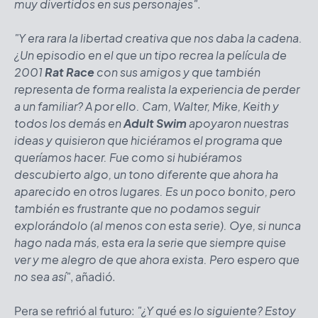
muy divertidos en sus personajes"
.
"Y era rara la libertad creativa que nos daba la cadena.
¿Un episodio en el que un tipo recrea la película de
2001
Rat Race
con sus amigos y que también
representa de forma realista la experiencia de perder
a un familiar? A por ello. Cam, Walter, Mike, Keith y
todos los demás en
Adult Swim
apoyaron nuestras
ideas y quisieron que hiciéramos el programa que
queríamos hacer. Fue como si hubiéramos
descubierto algo, un tono diferente que ahora ha
aparecido en otros lugares. Es un poco bonito, pero
también es frustrante que no podamos seguir
explorándolo (al menos con esta serie). Oye, si nunca
hago nada más, esta era la serie que siempre quise
ver y me alegro de que ahora exista. Pero espero que
no sea así"
, añadió.
Pera se refirió al futuro:
"¿Y qué es lo siguiente? Estoy