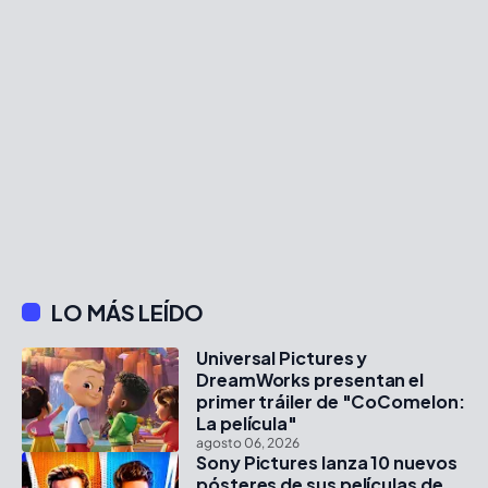
LO MÁS LEÍDO
Universal Pictures y
DreamWorks presentan el
primer tráiler de "CoComelon:
La película"
agosto 06, 2026
Sony Pictures lanza 10 nuevos
pósteres de sus películas de