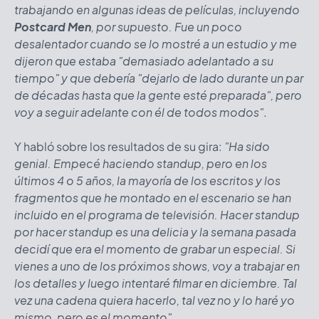
trabajando en algunas ideas de películas, incluyendo
Postcard Men
, por supuesto. Fue un poco
desalentador cuando se lo mostré a un estudio y me
dijeron que estaba "demasiado adelantado a su
tiempo" y que debería "dejarlo de lado durante un par
de décadas hasta que la gente esté preparada", pero
voy a seguir adelante con él de todos modos"
.
Y habló sobre los resultados de su gira:
"Ha sido
genial. Empecé haciendo standup, pero en los
últimos 4 o 5 años, la mayoría de los escritos y los
fragmentos que he montado en el escenario se han
incluido en el programa de televisión. Hacer standup
por hacer standup es una delicia y la semana pasada
decidí que era el momento de grabar un especial. Si
vienes a uno de los próximos shows, voy a trabajar en
los detalles y luego intentaré filmar en diciembre. Tal
vez una cadena quiera hacerlo, tal vez no y lo haré yo
mismo, pero es el momento"
.