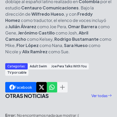
doblaje al español latino realizado en
Colombia
por el
estudio
Centauro Comunicaciones
. Bajo la
dirección de
Wilfredo Hueso
, y con
Freddy
Homez
como traductor, el elenco de voces incluyó
a
Julián Álvarez
como Joe Pera,
Omar Barrera
como
Gene,
Jerónimo Castillo
como Josh,
Abril
Camacho
como Kelsey,
Rodrigo Bustamante
como
Mike,
Flor López
como Nana,
Sara Hueso
como
Nicole y
Alix Ramírez
como Sue.
Categorías:
Adult Swim
Joe Pera Talks With You
TV por cable
Facebook
OTRAS NOTICIAS
Ver todas
Error:
No encontramos nada que mostrar :(