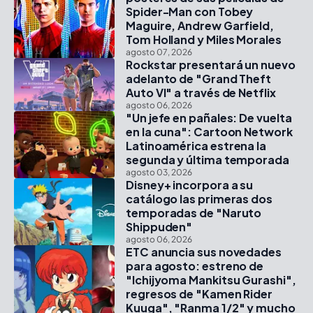
Spider-Man con Tobey
Maguire, Andrew Garfield,
Tom Holland y Miles Morales
agosto 07, 2026
Rockstar presentará un nuevo
adelanto de "Grand Theft
Auto VI" a través de Netflix
agosto 06, 2026
"Un jefe en pañales: De vuelta
en la cuna": Cartoon Network
Latinoamérica estrena la
segunda y última temporada
agosto 03, 2026
Disney+ incorpora a su
catálogo las primeras dos
temporadas de "Naruto
Shippuden"
agosto 06, 2026
ETC anuncia sus novedades
para agosto: estreno de
"Ichijyoma Mankitsu Gurashi",
regresos de "Kamen Rider
Kuuga", "Ranma 1/2" y mucho