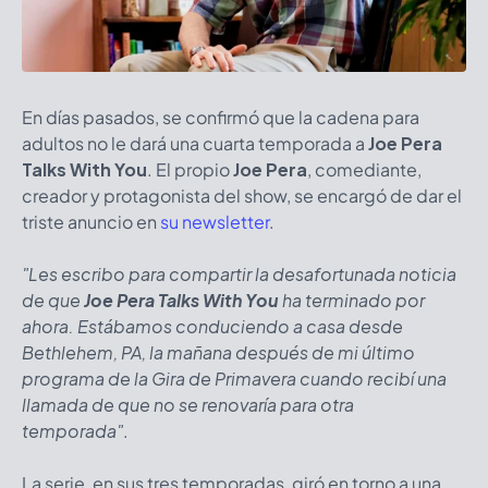
En días pasados, se confirmó que la cadena para
adultos no le dará una cuarta temporada a
Joe Pera
Talks With You
. El propio
Joe Pera
, comediante,
creador y protagonista del show, se encargó de dar el
triste anuncio en
su newsletter
.
"Les escribo para compartir la desafortunada noticia
de que
Joe Pera Talks With You
ha terminado por
ahora. Estábamos conduciendo a casa desde
Bethlehem, PA, la mañana después de mi último
programa de la Gira de Primavera cuando recibí una
llamada de que no se renovaría para otra
temporada"
.
La serie, en sus tres temporadas, giró en torno a una