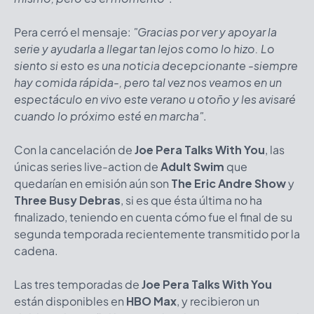
Pera cerró el mensaje:
"Gracias por ver y apoyar la
serie y ayudarla a llegar tan lejos como lo hizo. Lo
siento si esto es una noticia decepcionante -siempre
hay comida rápida-, pero tal vez nos veamos en un
espectáculo en vivo este verano u otoño y les avisaré
cuando lo próximo esté en marcha"
.
Con la cancelación de
Joe Pera Talks With You
, las
únicas series live-action de
Adult Swim
que
quedarían en emisión aún son
The Eric Andre Show
y
Three Busy Debras
, si es que ésta última no ha
finalizado, teniendo en cuenta cómo fue el final de su
segunda temporada recientemente transmitido por la
cadena.
Las tres temporadas de
Joe Pera Talks With You
están disponibles en
HBO Max
, y recibieron un