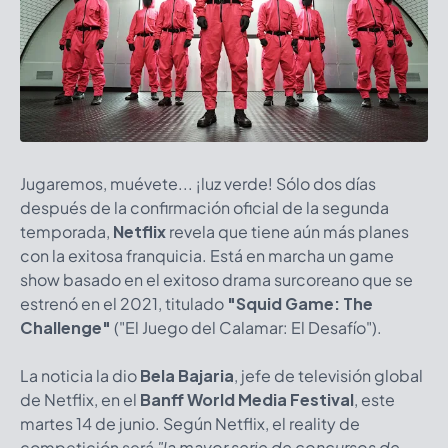
Jugaremos, muévete... ¡luz verde! Sólo dos días
después de la confirmación oficial de la segunda
temporada,
Netflix
revela que tiene aún más planes
con la exitosa franquicia. Está en marcha un game
show basado en el exitoso drama surcoreano que se
estrenó en el 2021, titulado
"Squid Game: The
Challenge"
("El Juego del Calamar: El Desafío").
La noticia la dio
Bela Bajaria
, jefe de televisión global
de Netflix, en el
Banff World Media Festival
, este
martes 14 de junio. Según Netflix, el reality de
competición será
"la mayor serie de concursos de