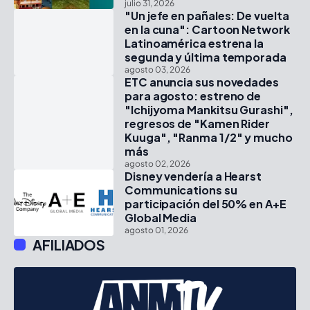
julio 31, 2026
"Un jefe en pañales: De vuelta
en la cuna": Cartoon Network
Latinoamérica estrena la
segunda y última temporada
agosto 03, 2026
ETC anuncia sus novedades
para agosto: estreno de
"Ichijyoma Mankitsu Gurashi",
regresos de "Kamen Rider
Kuuga", "Ranma 1/2" y mucho
más
agosto 02, 2026
Disney vendería a Hearst
Communications su
participación del 50% en A+E
Global Media
agosto 01, 2026
AFILIADOS