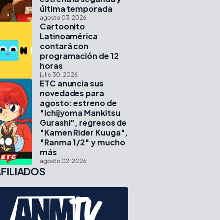
última temporada
agosto 03, 2026
Cartoonito
Latinoamérica
contará con
programación de 12
horas
julio 30, 2026
ETC anuncia sus
novedades para
agosto: estreno de
"Ichijyoma Mankitsu
Gurashi", regresos de
"Kamen Rider Kuuga",
"Ranma 1/2" y mucho
más
agosto 02, 2026
FILIADOS