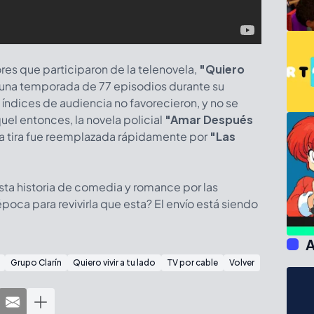
res que participaron de la telenovela,
"Quiero
una temporada de 77 episodios durante su
s índices de audiencia no favorecieron, y no se
el entonces, la novela policial
"Amar Después
l, la tira fue reemplazada rápidamente por
"Las
esta historia de comedia y romance por las
época para revivirla que esta? El envío está siendo
A
Grupo Clarín
Quiero vivir a tu lado
TV por cable
Volver