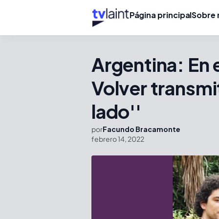
Página principal
Sobre 
Argentina: En 
Volver transmit
lado''
por
Facundo Bracamonte
febrero 14, 2022