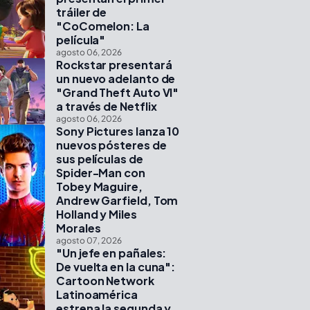
tráiler de
"CoComelon: La
película"
agosto 06, 2026
Rockstar presentará
un nuevo adelanto de
"Grand Theft Auto VI"
a través de Netflix
agosto 06, 2026
Sony Pictures lanza 10
nuevos pósteres de
sus películas de
Spider-Man con
Tobey Maguire,
Andrew Garfield, Tom
Holland y Miles
Morales
agosto 07, 2026
"Un jefe en pañales:
De vuelta en la cuna":
Cartoon Network
Latinoamérica
estrena la segunda y