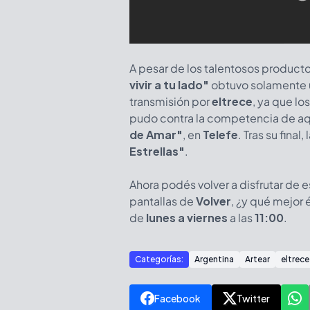
A pesar de los talentosos producto
vivir a tu lado"
obtuvo solamente 
transmisión por
eltrece
, ya que lo
pudo contra la competencia de aqu
de Amar"
, en
Telefe
. Tras su fina
Estrellas"
.
Ahora podés volver a disfrutar de 
pantallas de
Volver
, ¿y qué mejor 
de
lunes a viernes
a las
11:00
.
Categorías:
Argentina
Artear
eltrece
Facebook
Twitter