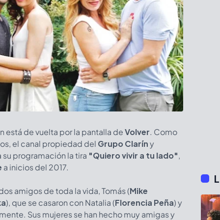
n está de vuelta por la pantalla de
Volver
. Como
os, el canal propiedad del
Grupo Clarín
y
a su programación la tira
"Quiero vivir a tu lado"
,
e
a inicios del 2017.
L
 dos amigos de toda la vida, Tomás (
Mike
ka
), que se casaron con Natalia (
Florencia Peña
) y
amente. Sus mujeres se han hecho muy amigas y