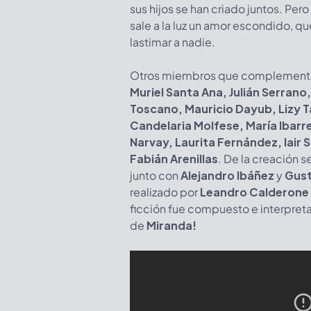
sus hijos se han criado juntos. Per
sale a la luz un amor escondido, q
lastimar a nadie.
Otros miembros que complementan
Muriel Santa Ana, Julián Serrano
Toscano, Mauricio Dayub, Lizy T
Candelaria Molfese, María Ibarr
Narvay, Laurita Fernández, Iair 
Fabián Arenillas
. De la creación 
junto con
Alejandro Ibáñez
y
Gust
realizado por
Leandro Calderone
ficción fue compuesto e interpret
de
Miranda!