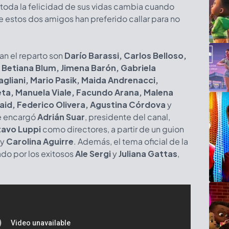
o toda la felicidad de sus vidas cambia cuando
ue estos dos amigos han preferido callar para no
 el reparto son
Darío Barassi, Carlos Belloso,
, Betiana Blum, Jimena Barón, Gabriela
agliani, Mario Pasik, Maida Andrenacci,
eta, Manuela Viale, Facundo Arana, Malena
Said, Federico Olivera, Agustina Córdova
y
se encargó
Adrián Suar
, presidente del canal,
avo Luppi
como directores, a partir de un guion
y
Carolina Aguirre
. Además, el tema oficial de la
ado por los exitosos
Ale Sergi
y
Juliana Gattas
,