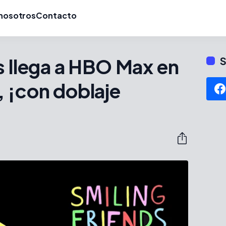
nosotros
Contacto
s llega a HBO Max en
S
 ¡con doblaje