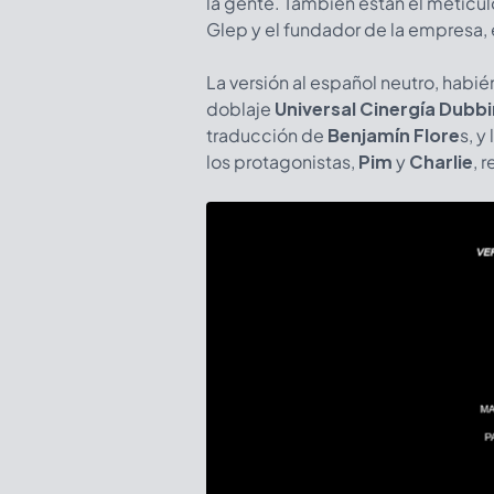
la gente. También están el meticul
Glep y el fundador de la empresa, e
La versión al español neutro, habi
doblaje
Universal Cinergía Dubb
traducción de
Benjamín Flore
s, y
los protagonistas,
Pim
y
Charlie
, 