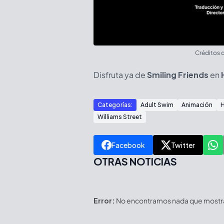
Créditos d
Disfruta ya de
Smiling Friends
en
Categorías:
Adult Swim
Animación
Williams Street
Facebook
Twitter
OTRAS NOTICIAS
Error:
No encontramos nada que mostrar