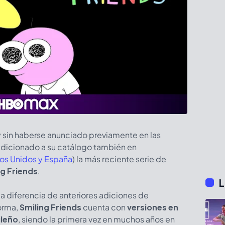
 sin haberse anunciado previamente en las
dicionado a su catálogo también en
os Unidos y España
) la más reciente serie de
ng Friends
.
L
 a diferencia de anteriores adiciones de
forma,
Smiling Friends
cuenta con
versiones en
ileño
, siendo la primera vez en muchos años en