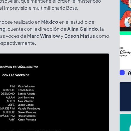
oso Allan, que mantiene el orden, el misterioso
l imprevisible multimillonario Boss.
éndose realizado en
México
en el estudio de
ing
, cuenta con la dirección de
Alina Galindo
, la
 las voces de
Marc Winslow
y
Edson Matus
como
respectivamente.
A