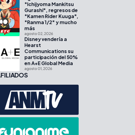
"Ichijyoma Mankitsu
Gurashi", regresos de
"Kamen Rider Kuuga",
"Ranma 1/2" y mucho
más
agosto 02, 2026
Disney vendería a
Hearst
Communications su
participación del 50%
en A+E Global Media
agosto 01, 2026
FILIADOS