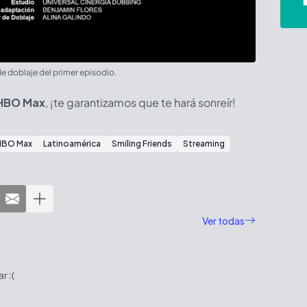
e doblaje del primer episodio.
HBO Max
, ¡te garantizamos que te hará sonreír!
HBO Max
Latinoamérica
Smiling Friends
Streaming
Ver todas
 :(