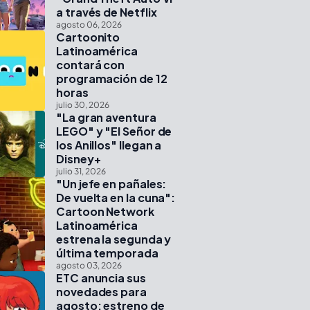
a través de Netflix
agosto 06, 2026
Cartoonito
Latinoamérica
contará con
programación de 12
horas
julio 30, 2026
"La gran aventura
LEGO" y "El Señor de
los Anillos" llegan a
Disney+
julio 31, 2026
"Un jefe en pañales:
De vuelta en la cuna":
Cartoon Network
Latinoamérica
estrena la segunda y
última temporada
agosto 03, 2026
ETC anuncia sus
novedades para
agosto: estreno de