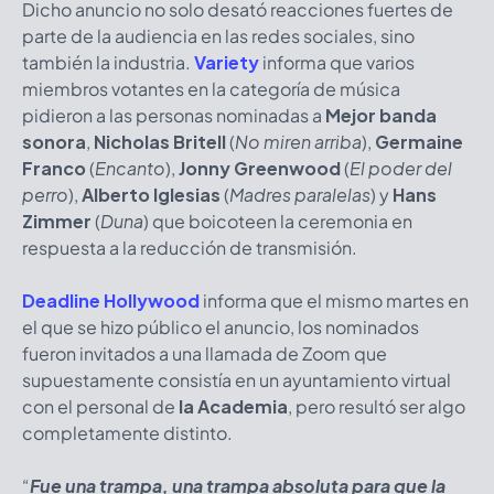
Dicho anuncio no solo desató reacciones fuertes de
parte de la audiencia en las redes sociales, sino
también la industria.
Variety
informa que varios
miembros votantes en la categoría de música
pidieron a las personas nominadas a
Mejor banda
sonora
,
Nicholas Britell
(
No miren arriba
),
Germaine
Franco
(
Encanto
),
Jonny Greenwood
(
El poder del
perro
),
Alberto Iglesias
(
Madres paralelas
) y
Hans
Zimmer
(
Duna
) que boicoteen la ceremonia en
respuesta a la reducción de transmisión.
Deadline Hollywood
informa que el mismo martes en
el que se hizo público el anuncio, los nominados
fueron invitados a una llamada de Zoom que
supuestamente consistía en un ayuntamiento virtual
con el personal de
la Academia
, pero resultó ser algo
completamente distinto.
“
Fue una trampa, una trampa absoluta para que la