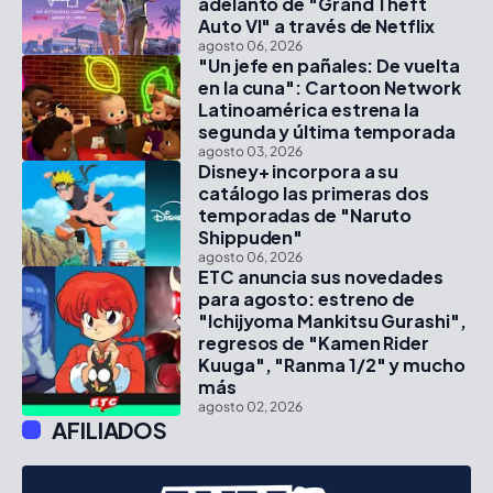
adelanto de "Grand Theft
Auto VI" a través de Netflix
agosto 06, 2026
"Un jefe en pañales: De vuelta
en la cuna": Cartoon Network
Latinoamérica estrena la
segunda y última temporada
agosto 03, 2026
Disney+ incorpora a su
catálogo las primeras dos
temporadas de "Naruto
Shippuden"
agosto 06, 2026
ETC anuncia sus novedades
para agosto: estreno de
"Ichijyoma Mankitsu Gurashi",
regresos de "Kamen Rider
Kuuga", "Ranma 1/2" y mucho
más
agosto 02, 2026
AFILIADOS