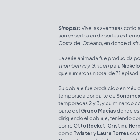
Sinopsis:
Vive las aventuras cotidi
son expertos en deportes extremos e
Costa del Océano, en donde disfrut
La serie animada fue producida p
Thornberrys
y
Ginger
) para
Nickel
que sumaron un total de 71 episod
Su doblaje fue producido en México
temporada por parte de
Sonome
temporadas 2 y 3, y culminando c
parte del
Grupo Macías
donde es
dirigiendo el doblaje, teniendo c
como
Otto Rocket
,
Cristina Her
como
Twister
y
Laura Torres
co