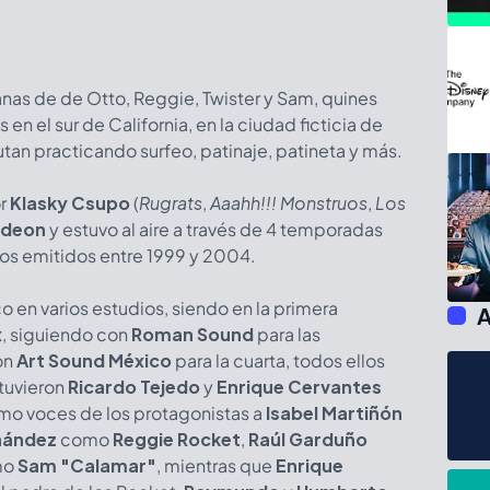
anas de de Otto, Reggie, Twister y Sam, quines
n el sur de California, en la ciudad ficticia de
an practicando surfeo, patinaje, patineta y más.
or
Klasky Csupo
(
Rugrats
,
Aaahh!!! Monstruos
,
Los
odeon
y estuvo al aire a través de 4 temporadas
ios emitidos entre 1999 y 2004.
 en varios estudios, siendo en la primera
A
x
, siguiendo con
Roman Sound
para las
on
Art Sound México
para la cuarta, todos ellos
tuvieron
Ricardo Tejedo
y
Enrique Cervantes
omo voces de los protagonistas a
Isabel Martiñón
nández
como
Reggie Rocket
,
Raúl Garduño
mo
Sam "Calamar"
, mientras que
Enrique