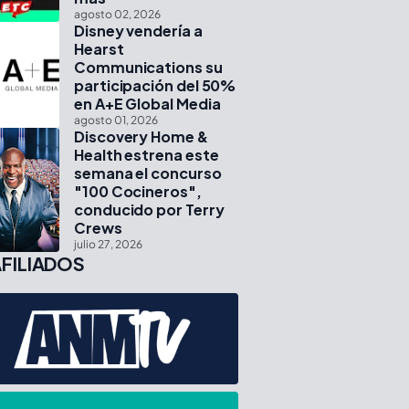
agosto 02, 2026
Disney vendería a
Hearst
Communications su
participación del 50%
en A+E Global Media
agosto 01, 2026
Discovery Home &
Health estrena este
semana el concurso
"100 Cocineros",
conducido por Terry
Crews
julio 27, 2026
FILIADOS