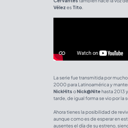
Cervantes
también hace la voz de
Vélez
es
Tito
.
La serie fue transmitida por much
2000 para Latinoamérica y mante
NickHits
o
Nick@Nite
hasta 2013 
tarde, de igual forma se vio por la
Ahora tienes la posibilidad de revi
aunque como es de esperar en este
ausentes el día de su estreno, sien