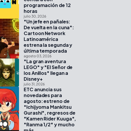
programación de 12
horas
julio 30, 2026
"Un jefe en pañales:
De vuelta en la cuna":
Cartoon Network
Latinoamérica
estrena la segunda y
última temporada
agosto 03, 2026
"La gran aventura
LEGO" y "El Señor de
los Anillos" llegan a
Disney+
julio 31, 2026
ETC anuncia sus
novedades para
agosto: estreno de
"Ichijyoma Mankitsu
Gurashi", regresos de
"Kamen Rider Kuuga",
"Ranma 1/2" y mucho
más