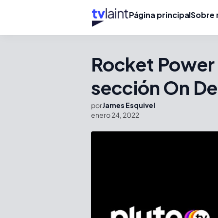
Página principal
Sobre 
Rocket Power e
sección On De
por
James Esquivel
enero 24, 2022