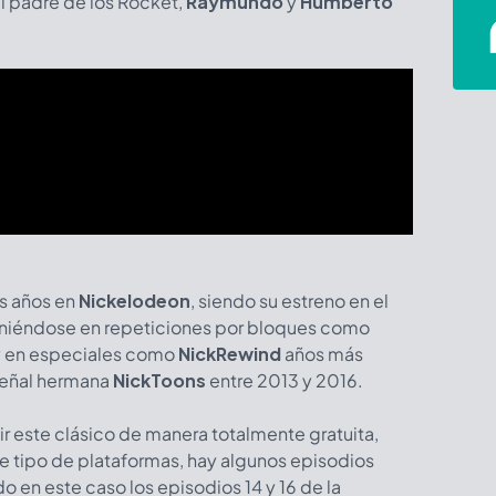
l padre de los Rocket,
Raymundo
y
Humberto
os años en
Nickelodeon
, siendo su estreno en el
niéndose en repeticiones por bloques como
y en especiales como
NickRewind
años más
 señal hermana
NickToons
entre 2013 y 2016.
vir este clásico de manera totalmente gratuita,
 tipo de plataformas, hay algunos episodios
do en este caso los episodios 14 y 16 de la