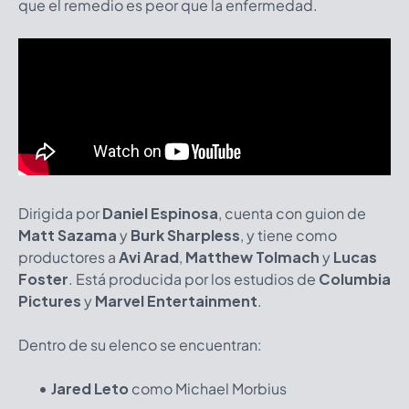
que el remedio es peor que la enfermedad.
Dirigida por
Daniel Espinosa
, cuenta con guion de
Matt Sazama
y
Burk Sharpless
, y tiene como
productores a
Avi Arad
,
Matthew Tolmach
y
Lucas
Foster
. Está producida por los estudios de
Columbia
Pictures
y
Marvel Entertainment
.
Dentro de su elenco se encuentran:
Jared Leto
como Michael Morbius