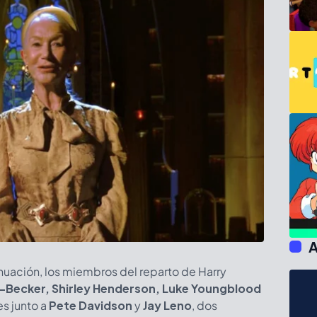
A
inuación, los miembros del reparto de Harry
-Becker, Shirley Henderson, Luke Youngblood
es junto a
Pete Davidson
y
Jay Leno
, dos