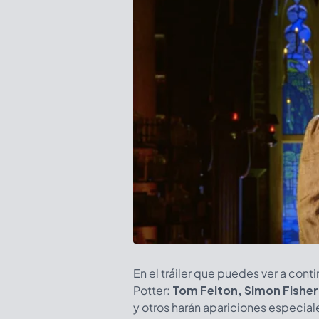
En el tráiler que puedes ver a cont
Potter:
Tom Felton, Simon Fisher
y otros harán apariciones especial