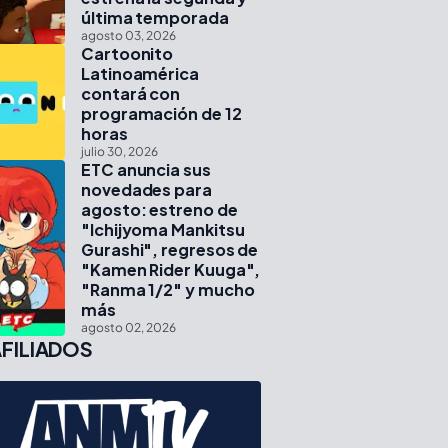
última temporada
agosto 03, 2026
Cartoonito
Latinoamérica
contará con
programación de 12
horas
julio 30, 2026
ETC anuncia sus
novedades para
agosto: estreno de
"Ichijyoma Mankitsu
Gurashi", regresos de
"Kamen Rider Kuuga",
"Ranma 1/2" y mucho
más
agosto 02, 2026
FILIADOS