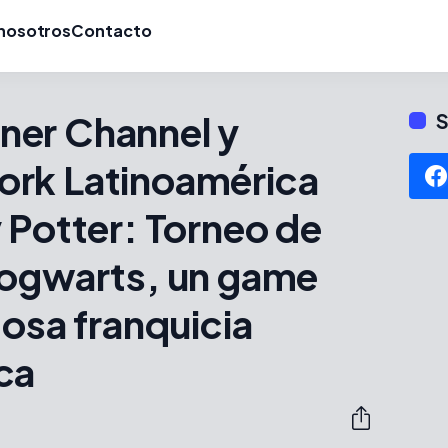
nosotros
Contacto
er Channel y
S
rk Latinoamérica
 Potter: Torneo de
Hogwarts, un game
tosa franquicia
ca