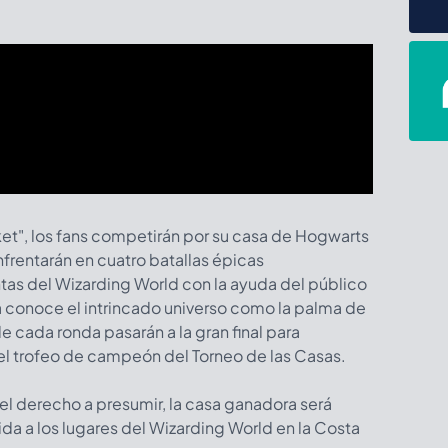
ket", los fans competirán por su casa de Hogwarts
nfrentarán en cuatro batallas épicas
as del Wizarding World con la ayuda del público
a conoce el intrincado universo como la palma de
 cada ronda pasarán a la gran final para
 el trofeo de campeón del Torneo de las Casas.
el derecho a presumir, la casa ganadora será
ida a los lugares del Wizarding World en la Costa