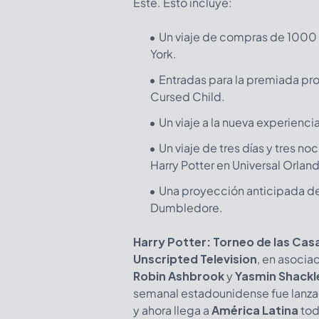
Este. Esto incluye:
Un viaje de compras de 1000 d
York.
Entradas para la premiada pr
Cursed Child.
Un viaje a la nueva experiencia
Un viaje de tres días y tres n
Harry Potter en Universal Orlan
Una proyección anticipada de
Dumbledore.
Harry Potter: Torneo de las Ca
Unscripted Television
, en asocia
Robin Ashbrook
y
Yasmin Shackl
semanal estadounidense fue lanza
y ahora llega a
América Latina
tod