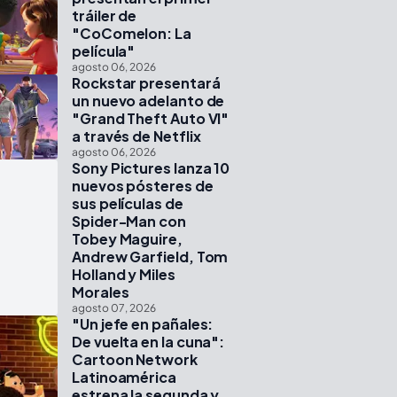
tráiler de
"CoComelon: La
película"
agosto 06, 2026
Rockstar presentará
un nuevo adelanto de
"Grand Theft Auto VI"
a través de Netflix
agosto 06, 2026
Sony Pictures lanza 10
nuevos pósteres de
sus películas de
Spider-Man con
Tobey Maguire,
Andrew Garfield, Tom
Holland y Miles
Morales
agosto 07, 2026
"Un jefe en pañales:
De vuelta en la cuna":
Cartoon Network
Latinoamérica
estrena la segunda y