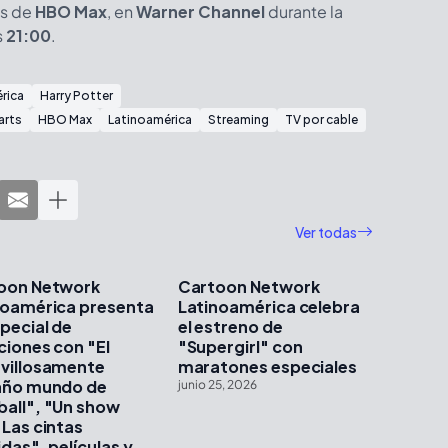
és de
HBO Max
, en
Warner Channel
durante la
s
21:00
.
rica
Harry Potter
arts
HBO Max
Latinoamérica
Streaming
TV por cable
Ver todas
oon Network
Cartoon Network
noamérica presenta
Latinoamérica celebra
pecial de
el estreno de
ciones con "El
"Supergirl" con
villosamente
maratones especiales
año mundo de
junio 25, 2026
all", "Un show
Las cintas
das", películas y