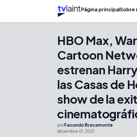
Página principal
Sobre 
HBO Max, Warn
Cartoon Netwo
estrenan Harry
las Casas de 
show de la exi
cinematográfi
por
Facundo Bracamonte
diciembre 01, 2021