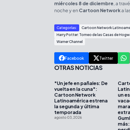
miércoles 8 de diciembre
, a trav
noche y en
Cartoon Network
a la
Categorías:
Cartoon Network Latinoamé
Harry Potter: Torneo de las Casas de Hogw
Warner Channel
Facebook
Twitter
OTRAS NOTICIAS
"Un jefe en pañales: De
Cart
vuelta en la cuna":
Lati
Cartoon Network
un es
Latinoamérica estrena
vaca
la segunda y última
mara
temporada
extr
Gumb
agosto 03, 2026
más: 
perdi