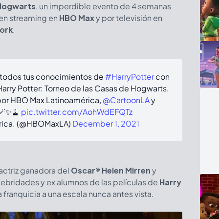
 Hogwarts
, un imperdible evento de 4 semanas
 en streaming en
HBO Max
y por televisión en
ork
.
 todos tus conocimientos de
#HarryPotter
con
Harry Potter: Torneo de las Casas de Hogwarts.
 por HBO Max Latinoamérica,
@CartoonLA
y
🪄✨🧹
pic.twitter.com/AohWdEFQTz
rica. (@HBOMaxLA)
December 1, 2021
 actriz ganadora del
Oscar®
Helen Mirren
y
lebridades y ex alumnos de las películas de
Harry
 franquicia a una escala nunca antes vista.