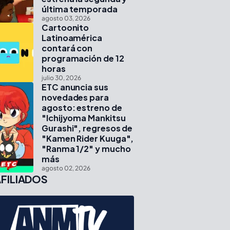
última temporada
agosto 03, 2026
Cartoonito
Latinoamérica
contará con
programación de 12
horas
julio 30, 2026
ETC anuncia sus
novedades para
agosto: estreno de
"Ichijyoma Mankitsu
Gurashi", regresos de
"Kamen Rider Kuuga",
"Ranma 1/2" y mucho
más
agosto 02, 2026
FILIADOS