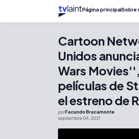
Página principal
Sobre 
Cartoon Netw
Unidos anuncia
Wars Movies''
películas de S
el estreno de
por
Facundo Bracamonte
septiembre 04, 2021