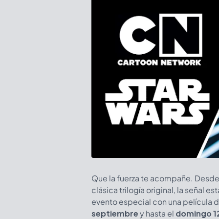
Que la fuerza te acompañe. Desde l
clásica trilogía original, la señal
evento especial con una película 
septiembre
y hasta el
domingo 1