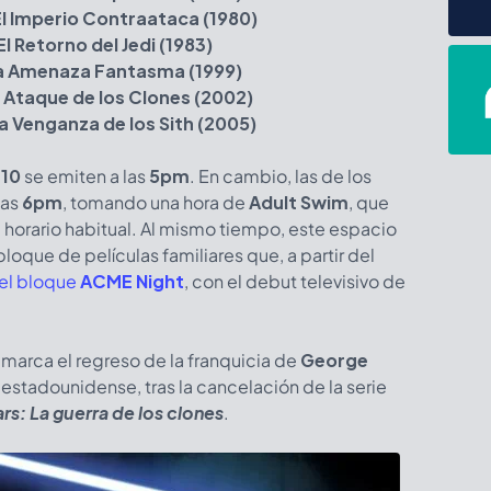
El Imperio Contraataca (1980)
El Retorno del Jedi (1983)
 La Amenaza Fantasma (1999)
El Ataque de los Clones (2002)
 La Venganza de los Sith (2005)
 10
se emiten a las
5pm
. En cambio, las de los
las
6pm
, tomando una hora de
Adult Swim
, que
su horario habitual. Al mismo tiempo, este espacio
oque de películas familiares que, a partir del
 el bloque
ACME Night
, con el debut televisivo de
marca el regreso de la franquicia de
George
estadounidense, tras la cancelación de la serie
rs: La guerra de los clones
.