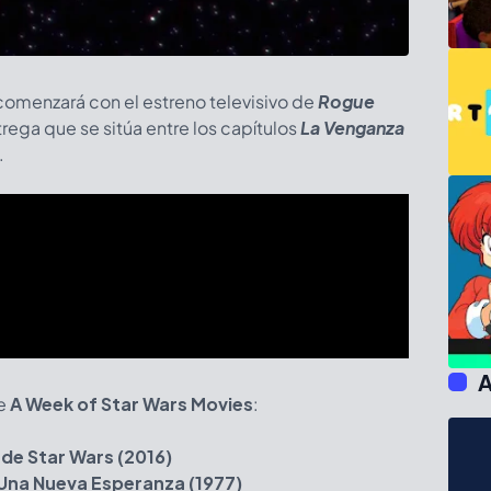
 comenzará con el estreno televisivo de
Rogue
trega que se sitúa entre los capítulos
La Venganza
.
A
de
A Week of Star Wars Movies
:
 de Star Wars (2016)
- Una Nueva Esperanza (1977)