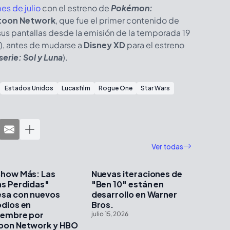
es de julio
con el estreno de
Pokémon:
toon Network
, que fue el primer contenido de
 sus pantallas desde la emisión de la temporada 19
), antes de mudarse a
Disney XD
para el estreno
erie: Sol y Luna
).
Estados Unidos
Lucasfilm
Rogue One
Star Wars
Ver todas
Show Más: Las
Nuevas iteraciones de
as Perdidas"
"Ben 10" están en
esa con nuevos
desarrollo en Warner
odios en
Bros.
iembre por
julio 15, 2026
oon Network y HBO