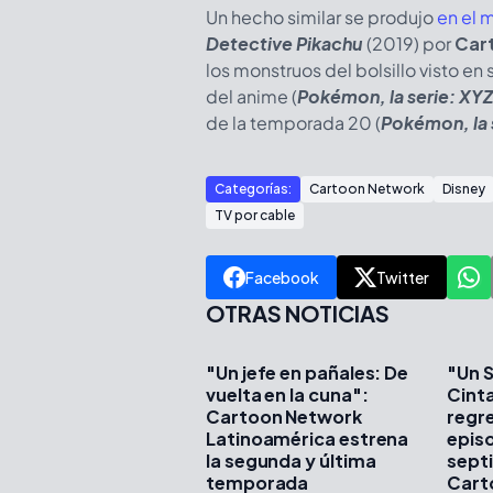
Un hecho similar se produjo
en el m
Detective Pikachu
(2019) por
Car
los monstruos del bolsillo visto en
del anime (
Pokémon, la serie: XYZ
de la temporada 20 (
Pokémon, la s
Categorías:
Cartoon Network
Disney
TV por cable
Facebook
Twitter
OTRAS NOTICIAS
"Un jefe en pañales: De
"Un 
vuelta en la cuna":
Cint
Cartoon Network
regr
Latinoamérica estrena
epis
la segunda y última
sept
temporada
Cart