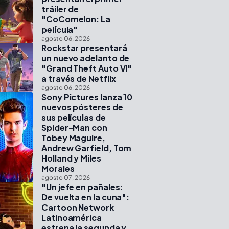
tráiler de
"CoComelon: La
película"
agosto 06, 2026
Rockstar presentará
un nuevo adelanto de
"Grand Theft Auto VI"
a través de Netflix
agosto 06, 2026
Sony Pictures lanza 10
nuevos pósteres de
sus películas de
Spider-Man con
Tobey Maguire,
Andrew Garfield, Tom
Holland y Miles
Morales
agosto 07, 2026
"Un jefe en pañales:
De vuelta en la cuna":
Cartoon Network
Latinoamérica
estrena la segunda y