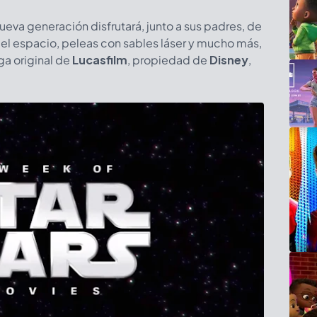
nueva generación disfrutará, junto a sus padres, de
 el espacio, peleas con sables láser y mucho más,
ga original de
Lucasfilm
, propiedad de
Disney
,