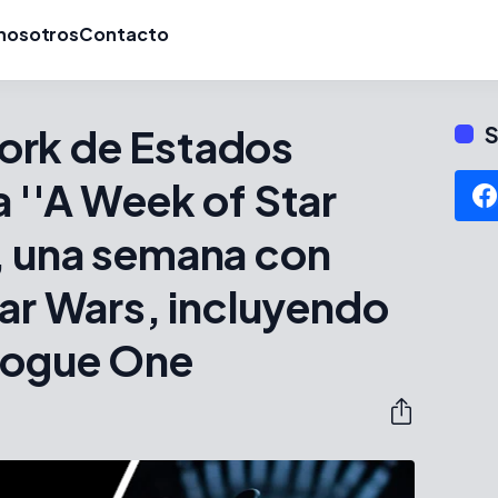
nosotros
Contacto
ork de Estados
S
 ''A Week of Star
, una semana con
tar Wars, incluyendo
 Rogue One