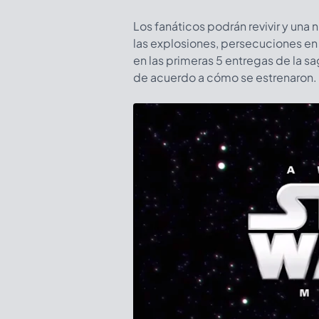
Los fanáticos podrán revivir y una 
las explosiones, persecuciones en
en las primeras 5 entregas de la sa
de acuerdo a cómo se estrenaron.