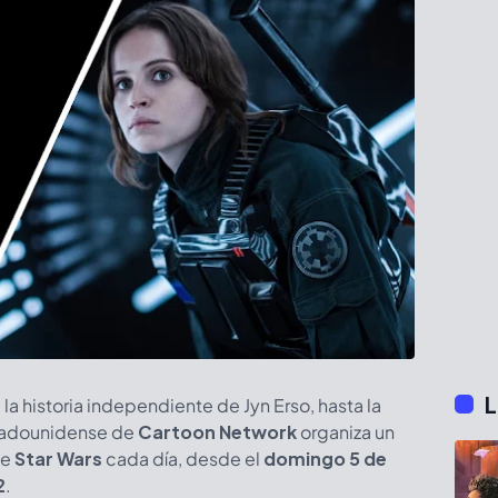
L
a historia independiente de Jyn Erso, hasta la
 estadounidense de
Cartoon Network
organiza un
de
Star Wars
cada día, desde el
domingo 5 de
2
.