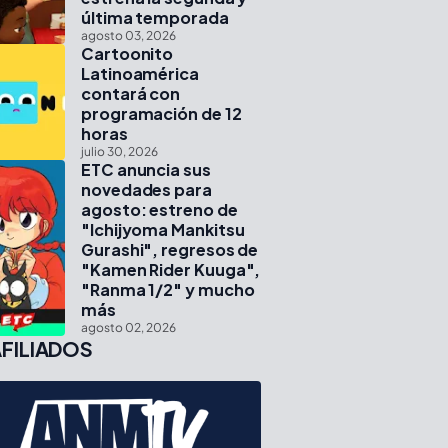
última temporada
agosto 03, 2026
Cartoonito
Latinoamérica
contará con
programación de 12
horas
julio 30, 2026
ETC anuncia sus
novedades para
agosto: estreno de
"Ichijyoma Mankitsu
Gurashi", regresos de
"Kamen Rider Kuuga",
"Ranma 1/2" y mucho
más
agosto 02, 2026
FILIADOS