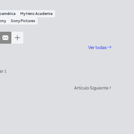
noamérica
My Hero Academia
ony
Sony Pictures
Ver todas
 :(
Artículo Siguiente