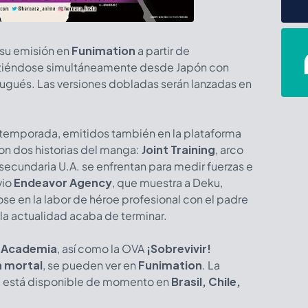
 su emisión en
Funimation
a partir de
itiéndose simultáneamente desde Japón con
rtugués. Las versiones dobladas serán lanzadas en
 temporada, emitidos también en la plataforma
on dos historias del manga:
Joint Training
, arco
a secundaria U.A. se enfrentan para medir fuerzas e
vio
Endeavor Agency
, que muestra a Deku,
 en la labor de héroe profesional con el padre
 la actualidad acaba de terminar.
 Academia
, así como la OVA
¡Sobrevivir!
a mortal
, se pueden ver en
Funimation
. La
é está disponible de momento en
Brasil, Chile,