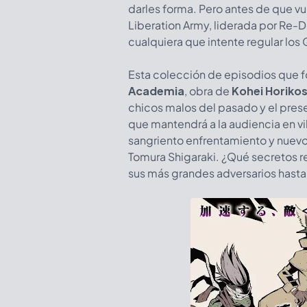
darles forma. Pero antes de que vue
Liberation Army, liderada por Re-De
cualquiera que intente regular los 
Esta colección de episodios que f
Academia
, obra de
Kohei Horikos
chicos malos del pasado y el prese
que mantendrá a la audiencia en vil
sangriento enfrentamiento y nuev
Tomura Shigaraki. ¿Qué secretos rev
sus más grandes adversarios hast