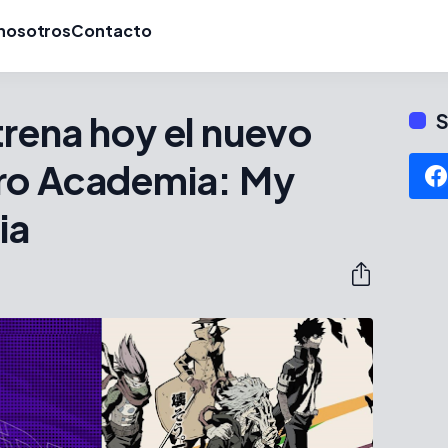
nosotros
Contacto
rena hoy el nuevo
S
ro Academia: My
ia