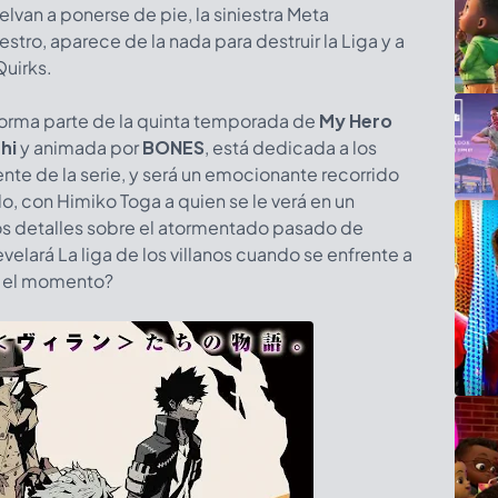
lvan a ponerse de pie, la siniestra Meta
stro, aparece de la nada para destruir la Liga y a
Quirks.
orma parte de la quinta temporada de
My Hero
hi
y animada por
BONES
, está dedicada a los
nte de la serie, y será un emocionante recorrido
o, con Himiko Toga a quien se le verá en un
os detalles sobre el atormentado pasado de
elará La liga de los villanos cuando se enfrente a
a el momento?