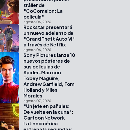
tráiler de
"CoComelon: La
película"
agosto 06, 2026
Rockstar presentará
un nuevo adelanto de
"Grand Theft Auto VI"
a través de Netflix
agosto 06, 2026
Sony Pictures lanza 10
nuevos pósteres de
sus películas de
Spider-Man con
Tobey Maguire,
Andrew Garfield, Tom
Holland y Miles
Morales
agosto 07, 2026
"Un jefe en pañales:
De vuelta en la cuna":
Cartoon Network
Latinoamérica
estrena la segunda y