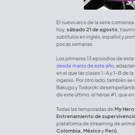
El nuevo arco de la serie comienza
hoy,
sábado 21 de agosto
, trasm
subtítulos en inglés, español y po
pocas semanas.
Los primeros 13 episodios de esta
desde marzo de este año
, adaptar
en el que las clases 1-A y 1-B de l
ingenio. Por otro lado, también se 
Bakugo y Todoroki desempeñándose
de este último, el héroe #1, que en
Todas las temporadas de
My Hero
Entrenamiento de supervivenci
plataforma de streaming de anim
Colombia, México
y
Perú
.