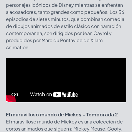
personajes icónicos de Disney mientras se enfrentan
a acosadores, tanto grandes como pequeños. Los 36
episodios de sietes minutos, que combinan comedia
de dibujos animados de estilo clásico con narración
contemporánea, son dirigidos por Jean Cayrol y
producidos por Marc du Pontavice de Xilam
Animation.
El maravilloso mundo de Mickey - Temporada 2
El maravilloso mundo de Mickey es una colección de
cortos animados que siguen a Mickey Mouse, Goofy,