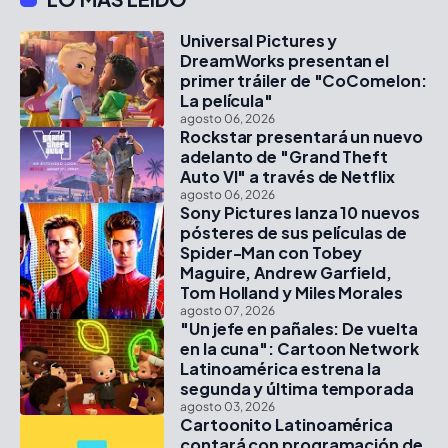
Universal Pictures y
DreamWorks presentan el
primer tráiler de "CoComelon:
La película"
agosto 06, 2026
Rockstar presentará un nuevo
adelanto de "Grand Theft
Auto VI" a través de Netflix
agosto 06, 2026
Sony Pictures lanza 10 nuevos
pósteres de sus películas de
Spider-Man con Tobey
Maguire, Andrew Garfield,
Tom Holland y Miles Morales
agosto 07, 2026
"Un jefe en pañales: De vuelta
en la cuna": Cartoon Network
Latinoamérica estrena la
segunda y última temporada
agosto 03, 2026
Cartoonito Latinoamérica
contará con programación de