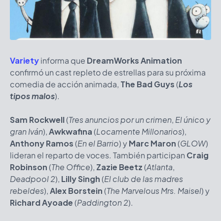
Variety
informa que
DreamWorks Animation
confirmó un cast repleto de estrellas para su próxima
comedia de acción animada,
The Bad Guys
(
Los
tipos malos
).
Sam Rockwell
(
Tres anuncios por un crimen
,
El único y
gran Iván
),
Awkwafina
(
Locamente Millonarios
),
Anthony Ramos
(
En el Barrio
) y
Marc Maron
(
GLOW
)
lideran el reparto de voces. También participan
Craig
Robinson
(
The Office
),
Zazie Beetz
(
Atlanta
,
Deadpool 2
),
Lilly Singh
(
El club de las madres
rebeldes
),
Alex Borstein
(
The Marvelous Mrs. Maisel
) y
Richard Ayoade
(
Paddington 2
).