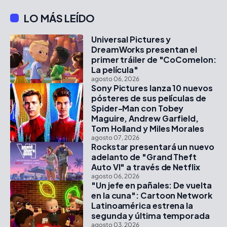
LO MÁS LEÍDO
Universal Pictures y
DreamWorks presentan el
primer tráiler de "CoComelon:
La película"
agosto 06, 2026
Sony Pictures lanza 10 nuevos
pósteres de sus películas de
Spider-Man con Tobey
Maguire, Andrew Garfield,
Tom Holland y Miles Morales
agosto 07, 2026
Rockstar presentará un nuevo
adelanto de "Grand Theft
Auto VI" a través de Netflix
agosto 06, 2026
"Un jefe en pañales: De vuelta
en la cuna": Cartoon Network
Latinoamérica estrena la
segunda y última temporada
agosto 03, 2026