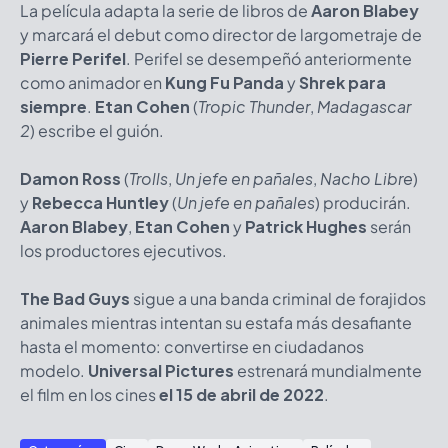
La película adapta la serie de libros de
Aaron Blabey
y marcará el debut como director de largometraje de
Pierre Perifel
. Perifel se desempeñó anteriormente
como animador en
Kung Fu Panda
y
Shrek para
siempre
.
Etan Cohen
(
Tropic Thunder
,
Madagascar
2
) escribe el guión.
Damon Ross
(
Trolls
,
Un jefe en pañales
,
Nacho Libre
)
y
Rebecca Huntley
(
Un jefe en pañales
) producirán.
Aaron Blabey
,
Etan Cohen
y
Patrick Hughes
serán
los productores ejecutivos.
The Bad Guys
sigue a una banda criminal de forajidos
animales mientras intentan su estafa más desafiante
hasta el momento: convertirse en ciudadanos
modelo.
Universal Pictures
estrenará mundialmente
el film en los cines
el 15 de abril de 2022
.