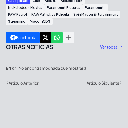
Categorías:
Cine
Nick Jr.
Nickelodeon
Nickelodeon Movies
Paramount Pictures
Paramount+
PAW Patrol
PAW Patrol: La Película
Spin Master Entertainment
Streaming
ViacomCBS
Facebook
OTRAS NOTICIAS
Ver todas
Error:
No encontramos nada que mostrar :(
Artículo Anterior
Artículo Siguiente