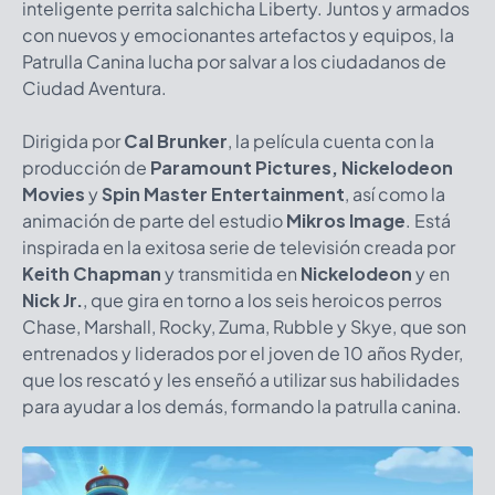
inteligente perrita salchicha Liberty. Juntos y armados
con nuevos y emocionantes artefactos y equipos, la
Patrulla Canina lucha por salvar a los ciudadanos de
Ciudad Aventura.
Dirigida por
Cal Brunker
, la película cuenta con la
producción de
Paramount Pictures, Nickelodeon
Movies
y
Spin Master Entertainment
, así como la
animación de parte del estudio
Mikros Image
. Está
inspirada en la exitosa serie de televisión creada por
Keith Chapman
y transmitida en
Nickelodeon
y en
Nick Jr.
, que gira en torno a los seis heroicos perros
Chase, Marshall, Rocky, Zuma, Rubble y Skye, que son
entrenados y liderados por el joven de 10 años Ryder,
que los rescató y les enseñó a utilizar sus habilidades
para ayudar a los demás, formando la patrulla canina.