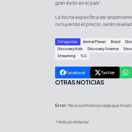
gran éxito en el país”
.
La fecha específica de lanzamiento
incluyendo el precio, serán revela
Categorías:
Animal Planet
Brasil
Dis
Discovery Kids
Discovery Science
Disc
Streaming
TLC
Facebook
Twitter
OTRAS NOTICIAS
Error:
No encontramos nada que mostrar
Artículo Anterior