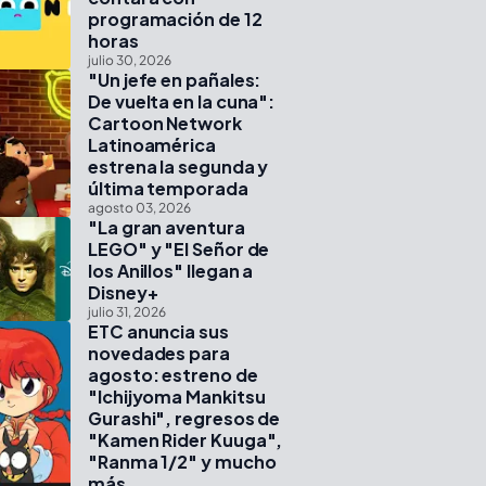
programación de 12
horas
julio 30, 2026
"Un jefe en pañales:
De vuelta en la cuna":
Cartoon Network
Latinoamérica
estrena la segunda y
última temporada
agosto 03, 2026
"La gran aventura
LEGO" y "El Señor de
los Anillos" llegan a
Disney+
julio 31, 2026
ETC anuncia sus
novedades para
agosto: estreno de
"Ichijyoma Mankitsu
Gurashi", regresos de
"Kamen Rider Kuuga",
"Ranma 1/2" y mucho
más