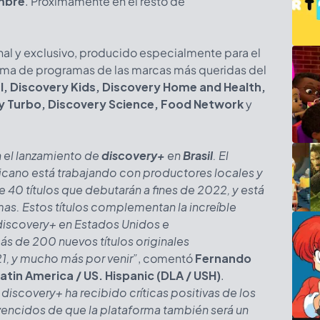
mbre
. Próximamente en el resto de
nal y exclusivo, producido especialmente para el
ama de programas de las marcas más queridas del
, Discovery Kids, Discovery Home and Health,
ry Turbo, Discovery Science, Food Network
y
el lanzamiento de
discovery+
en
Brasil
. El
cano está trabajando con productores locales y
e 40 títulos que debutarán a fines de 2022, y está
s. Estos títulos complementan la increíble
discovery+ en Estados Unidos e
ás de 200 nuevos títulos originales
, y mucho más por venir”
, comentó
Fernando
atin America / US. Hispanic (DLA / USH)
.
discovery+ ha recibido críticas positivas de los
vencidos de que la plataforma también será un