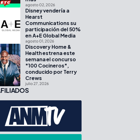
agosto 02, 2026
Disney vendería a
Hearst
Communications su
participación del 50%
en A+E Global Media
agosto 01, 2026
Discovery Home &
Health estrena este
semana el concurso
"100 Cocineros",
conducido por Terry
Crews
julio 27, 2026
FILIADOS