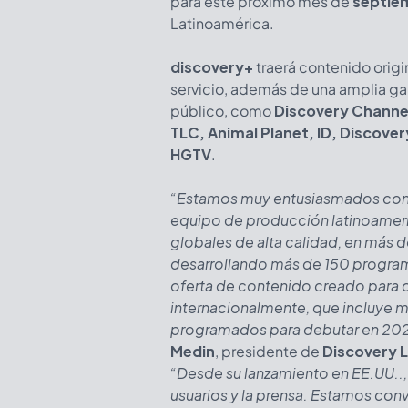
para este próximo mes de
septie
Latinoamérica.
discovery+
traerá contenido origi
servicio, además de una amplia g
público, como
Discovery Channel
TLC, Animal Planet, ID, Discove
HGTV
.
“Estamos muy entusiasmados con 
equipo de producción latinoameri
globales de alta calidad, en más d
desarrollando más de 150 programa
oferta de contenido creado para 
internacionalmente, que incluye m
programados para debutar en 2021
Medin
, presidente de
Discovery L
“Desde su lanzamiento en EE.UU.., 
usuarios y la prensa. Estamos con