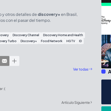
 y otros detalles de
discovery+
en Brasil,
dos con el pasar del tiempo.
covery
Discovery Channel
Discovery Home and Health
overy Turbo
Discovery+
Food Network
HGTV
ID
Ver todas
A
 :(
Artículo Siguiente