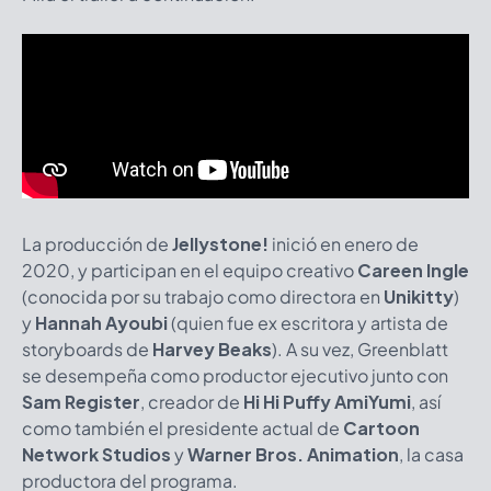
La producción de
Jellystone!
inició en enero de
2020, y participan en el equipo creativo
Careen Ingle
(conocida por su trabajo como directora en
Unikitty
)
y
Hannah Ayoubi
(quien fue ex escritora y artista de
storyboards de
Harvey Beaks
). A su vez, Greenblatt
se desempeña como productor ejecutivo junto con
Sam Register
, creador de
Hi Hi Puffy AmiYumi
, así
como también el presidente actual de
Cartoon
Network Studios
y
Warner Bros. Animation
, la casa
productora del programa.