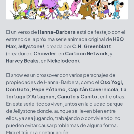
El universo de
Hanna-Barbera
está de festejo con el
estreno de la próxima serie animada original de
HBO
Max
,
Jellystone!
, creada por
C.H. Greenblatt
(creador de
Chowder
, en
Cartoon Network
, y
Harvey Beaks
, en
Nickelodeon
).
El show es un crossover con varios personajes de
propiedades de Hanna-Barbera, como el
Oso Yogi,
Don Gato, Pepe Pótamo, Capitán Cavernicola, La
tortuga D'Artagnan, Canuto y Canito,
entre otras.
En esta serie, todos viven juntos en la ciudad parque
de Jellystone donde, aunque se lleven bien entre
ellos, ya sea jugando, trabajando o conviviendo, no
pueden evitar causar problemas de alguna forma.
Mira el tráiler a continuación: