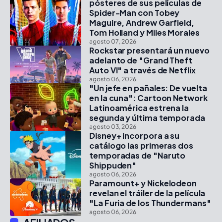
pósteres de sus películas de
Spider-Man con Tobey
Maguire, Andrew Garfield,
Tom Holland y Miles Morales
agosto 07, 2026
Rockstar presentará un nuevo
adelanto de "Grand Theft
Auto VI" a través de Netflix
agosto 06, 2026
"Un jefe en pañales: De vuelta
en la cuna": Cartoon Network
Latinoamérica estrena la
segunda y última temporada
agosto 03, 2026
Disney+ incorpora a su
catálogo las primeras dos
temporadas de "Naruto
Shippuden"
agosto 06, 2026
Paramount+ y Nickelodeon
revelan el tráiler de la película
"La Furia de los Thundermans"
agosto 06, 2026