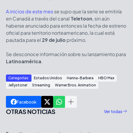
A inicios de este mes
se supo que la serie se emitiría
en Canadá a través del canal
Teletoon
, sin aún
haberse anunciado para entonces la fecha de estreno
oficial para territorio norteamericano, la cual está
pautada para el
29 de julio
próximo.
Se desconoce información sobre su lanzamiento para
Latinoamérica
.
Categorías:
Estados Unidos
Hanna-Barbera
HBO Max
Jellystone!
Streaming
Warner Bros. Animation
Facebook
OTRAS NOTICIAS
Ver todas