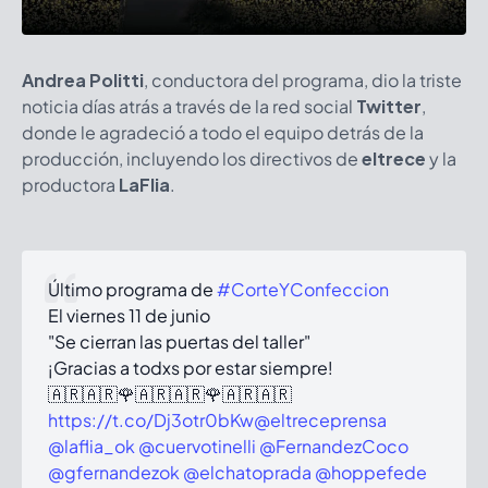
Andrea Politti
, conductora del programa, dio la triste
noticia días atrás a través de la red social
Twitter
,
donde le agradeció a todo el equipo detrás de la
producción, incluyendo los directivos de
eltrece
y la
productora
LaFlia
.
Último programa de
#CorteYConfeccion
El viernes 11 de junio
"Se cierran las puertas del taller"
¡Gracias a todxs por estar siempre!
🇦🇷🇦🇷🌹🇦🇷🇦🇷🌹🇦🇷🇦🇷
https://t.co/Dj3otr0bKw
@eltreceprensa
@laflia_ok
@cuervotinelli
@FernandezCoco
@gfernandezok
@elchatoprada
@hoppefede