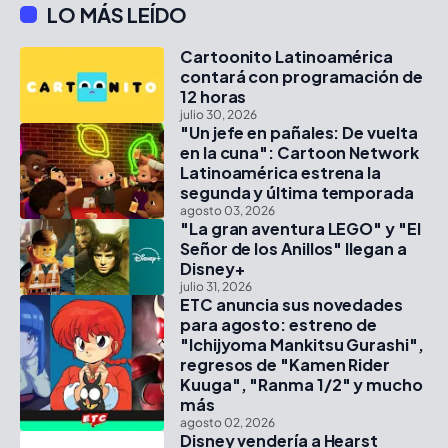
LO MÁS LEÍDO
Cartoonito Latinoamérica
contará con programación de
12 horas
julio 30, 2026
"Un jefe en pañales: De vuelta
en la cuna": Cartoon Network
Latinoamérica estrena la
segunda y última temporada
agosto 03, 2026
"La gran aventura LEGO" y "El
Señor de los Anillos" llegan a
Disney+
julio 31, 2026
ETC anuncia sus novedades
para agosto: estreno de
"Ichijyoma Mankitsu Gurashi",
regresos de "Kamen Rider
Kuuga", "Ranma 1/2" y mucho
más
agosto 02, 2026
Disney vendería a Hearst