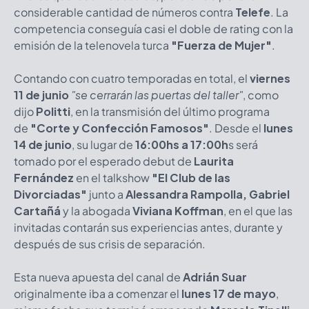
considerable cantidad de números contra
Telefe
. La
competencia conseguía casi el doble de rating con la
emisión de la telenovela turca
"Fuerza de Mujer"
.
Contando con cuatro temporadas en total, el
viernes
11 de junio
"se cerrarán las puertas del taller"
, como
dijo
Politti
, en la transmisión del último programa
de
"Corte y Confección Famosos"
. Desde el
lunes
14 de junio
, su lugar de
16:00hs a 17:00h
s será
tomado por el esperado debut de
Laurita
Fernández
en el talkshow
"El Club de las
Divorciadas"
junto a
Alessandra Rampolla, Gabriel
Cartañá
y la abogada
Viviana Koffman
, en el que las
invitadas contarán sus experiencias antes, durante y
después de sus crisis de separación.
Esta nueva apuesta del canal de
Adrián Suar
originalmente iba a comenzar el
lunes 17 de mayo
,