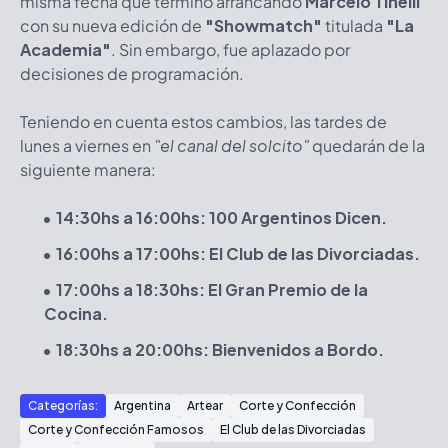
misma fecha que terminó arrancando
Marcelo Tinelli
con su nueva edición de
"Showmatch"
titulada
"La
Academia"
. Sin embargo, fue aplazado por
decisiones de programación.
Teniendo en cuenta estos cambios, las tardes de
lunes a viernes en
"el canal del solcito"
quedarán de la
siguiente manera:
14:30hs a 16:00hs: 100 Argentinos Dicen.
16:00hs a 17:00hs: El Club de las Divorciadas.
17:00hs a 18:30hs: El Gran Premio de la
Cocina.
18:30hs a 20:00hs: Bienvenidos a Bordo.
Categorías:
Argentina
Artear
Corte y Confección
Corte y Confección Famosos
El Club de las Divorciadas