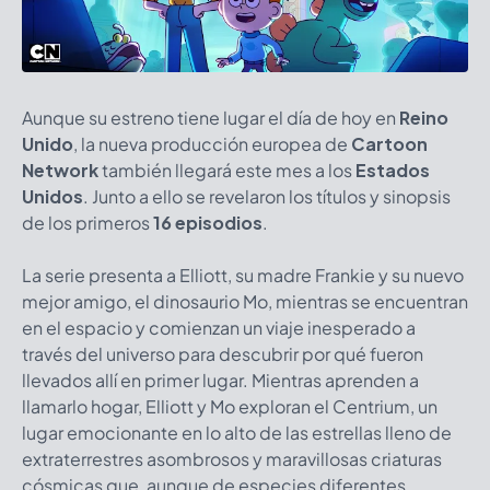
Aunque su estreno tiene lugar el día de hoy en
Reino
Unido
, la nueva producción europea de
Cartoon
Network
también llegará este mes a los
Estados
Unidos
. Junto a ello se revelaron los títulos y sinopsis
de los primeros
16 episodios
.
La serie presenta a Elliott, su madre Frankie y su nuevo
mejor amigo, el dinosaurio Mo, mientras se encuentran
en el espacio y comienzan un viaje inesperado a
través del universo para descubrir por qué fueron
llevados allí en primer lugar. Mientras aprenden a
llamarlo hogar, Elliott y Mo exploran el Centrium, un
lugar emocionante en lo alto de las estrellas lleno de
extraterrestres asombrosos y maravillosas criaturas
cósmicas que, aunque de especies diferentes,