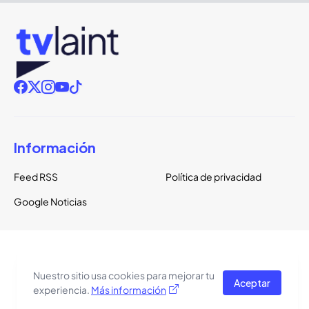
Información
Feed RSS
Política de privacidad
Google Noticias
Copyright ©
2026
TVLaint
Todos los derechos reservados.
Nuestro sitio usa cookies para mejorar tu
Aceptar
El tema del sitio está basado en una plantilla de
Pro Blogger
experiencia.
Más información
Templates
.