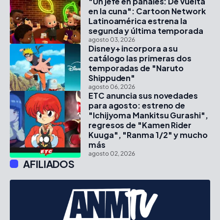
"Un jefe en pañales: De vuelta
en la cuna": Cartoon Network
Latinoamérica estrena la
segunda y última temporada
agosto 03, 2026
Disney+ incorpora a su
catálogo las primeras dos
temporadas de "Naruto
Shippuden"
agosto 06, 2026
ETC anuncia sus novedades
para agosto: estreno de
"Ichijyoma Mankitsu Gurashi",
regresos de "Kamen Rider
Kuuga", "Ranma 1/2" y mucho
más
agosto 02, 2026
AFILIADOS