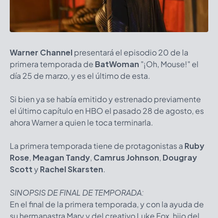
Warner Channel
presentará el episodio 20 de la
primera temporada de
BatWoman
"¡Oh, Mouse!" el
día 25 de marzo, y es el último de esta.
Si bien ya se había emitido y estrenado previamente
el último capítulo en HBO el pasado 28 de agosto, es
ahora Warner a quien le toca terminarla.
La primera temporada tiene de protagonistas a
Ruby
Rose
,
Meagan Tandy
,
Camrus Johnson
,
Dougray
Scott
y
Rachel Skarsten
.
SINOPSIS DE FINAL DE TEMPORADA:
En el final de la primera temporada, y con la ayuda de
su hermanastra Mary y del creativo Luke Fox, hijo del