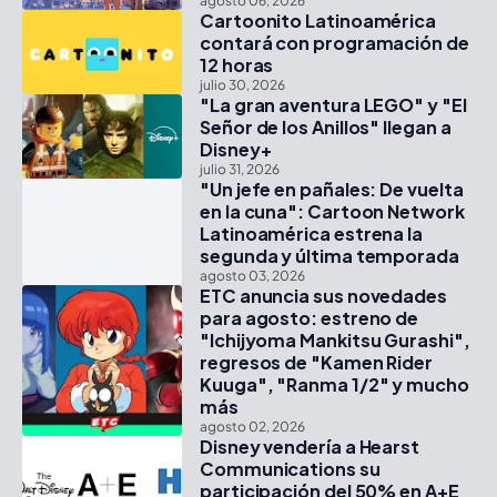
agosto 06, 2026
Cartoonito Latinoamérica
contará con programación de
12 horas
julio 30, 2026
"La gran aventura LEGO" y "El
Señor de los Anillos" llegan a
Disney+
julio 31, 2026
"Un jefe en pañales: De vuelta
en la cuna": Cartoon Network
Latinoamérica estrena la
segunda y última temporada
agosto 03, 2026
ETC anuncia sus novedades
para agosto: estreno de
"Ichijyoma Mankitsu Gurashi",
regresos de "Kamen Rider
Kuuga", "Ranma 1/2" y mucho
más
agosto 02, 2026
Disney vendería a Hearst
Communications su
participación del 50% en A+E