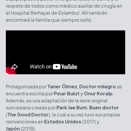
respeto de todos como médico auxiliar de cirugía en
el Hospital Berhayat de Estambul. Allí también
encontrará la familia que siempre soñó.
Protagonizada por
Taner Ölmez
,
Doctor milagro
se
encuentra escrita por
Pınar Bulut
y
Onur Koralp
.
Además, es una adaptación de la serie original
surcoreana creada por
Park Jae Bum
,
Buen doctor
(
The Good Doctor
), la cual a su vez tuvo sus propias
reinvenciones en
Estados Unidos
(2017) y
Japón
(2018).