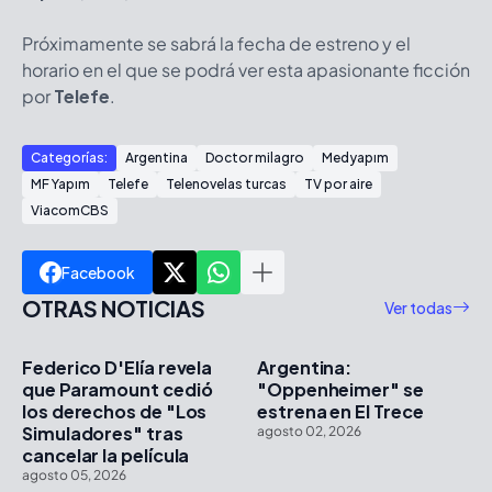
Próximamente se sabrá la fecha de estreno y el
horario en el que se podrá ver esta apasionante ficción
por
Telefe
.
Categorías:
Argentina
Doctor milagro
Medyapım
MF Yapım
Telefe
Telenovelas turcas
TV por aire
ViacomCBS
Facebook
OTRAS NOTICIAS
Ver todas
Federico D'Elía revela
Argentina:
que Paramount cedió
"Oppenheimer" se
los derechos de "Los
estrena en El Trece
Simuladores" tras
agosto 02, 2026
cancelar la película
agosto 05, 2026