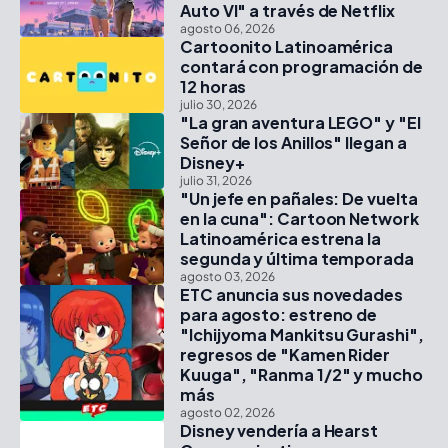
Auto VI" a través de Netflix
agosto 06, 2026
Cartoonito Latinoamérica
contará con programación de
12 horas
julio 30, 2026
"La gran aventura LEGO" y "El
Señor de los Anillos" llegan a
Disney+
julio 31, 2026
"Un jefe en pañales: De vuelta
en la cuna": Cartoon Network
Latinoamérica estrena la
segunda y última temporada
agosto 03, 2026
ETC anuncia sus novedades
para agosto: estreno de
"Ichijyoma Mankitsu Gurashi",
regresos de "Kamen Rider
Kuuga", "Ranma 1/2" y mucho
más
agosto 02, 2026
Disney vendería a Hearst