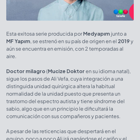
Esta exitosa serie producida por
Medyapım
junto a
MF Yapım
, se estrenó en su país de origen en el
2019
y
aún se encuentra en emisión, con 2 temporadas al
aire.
Doctor milagro
(
Mucize Doktor
en su idioma natal),
sigue los pasos de Ali Vefa, cuya integración a una
distinguida unidad quirúrgica altera la habitual
normalidad de la unidad puesto que presenta un
trastorno del espectro autista y tiene síndrome del
sabio, algo que en un principio le dificultará la
comunicación con sus compañeros y pacientes.
A pesar de las reticencias que despertará en el
equipo, poco a poco Ali irá ganándose el cariño y el