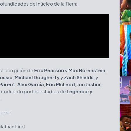
rofundidades del núcleo de la Tierra.
ta con guión de
Eric Pearson
y
Max Borenstein
,
Rossio
,
Michael Dougherty
y
Zach Shields
, y
Parent
,
Alex García
,
Eric McLeod
,
Jon Jashni
,
 producido por los estudios de
Legendary
s
.
 por:
athan Lind