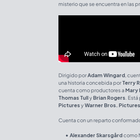
misterio que se encuentra en las p
Dirigido por
Adam Wingard
, cuen
una historia concebida por
Terry 
cuenta como productores a
Mary 
Thomas Tull
y
Brian Rogers
. Está
Pictures
y
Warner Bros. Picture
Cuenta con un reparto conformado
Alexander Skarsgård
como N