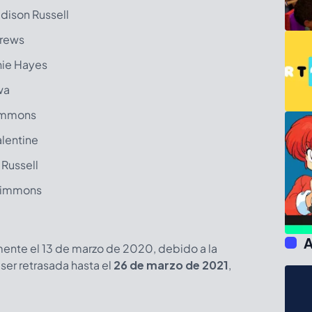
ison Russell
drews
ie Hayes
wa
immons
lentine
Russell
Simmons
A
mente el 13 de marzo de 2020, debido a la
er retrasada hasta el
26 de marzo de 2021
,