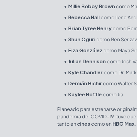
Millie Bobby Brown
como Mad
Rebecca Hall
como Ilene An
Brian Tyree Henry
como Bern
Shun Oguri
como Ren Seriza
Eiza González
como Maya S
Julian Dennison
como Josh Va
Kyle Chandler
como Dr. Mark 
Demián Bichir
como Walter 
Kaylee Hottle
como Jia
Planeado para estrenarse original
pandemia del COVID-19, tuvo que s
tanto en
cines
como en
HBO Max
.