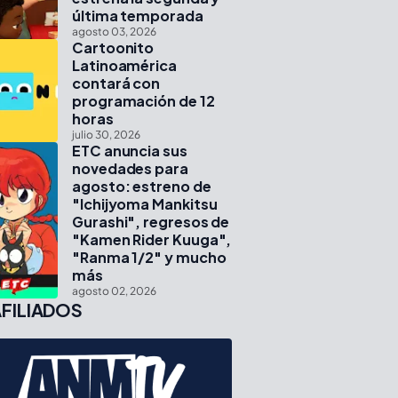
última temporada
agosto 03, 2026
Cartoonito
Latinoamérica
contará con
programación de 12
horas
julio 30, 2026
ETC anuncia sus
novedades para
agosto: estreno de
"Ichijyoma Mankitsu
Gurashi", regresos de
"Kamen Rider Kuuga",
"Ranma 1/2" y mucho
más
agosto 02, 2026
FILIADOS