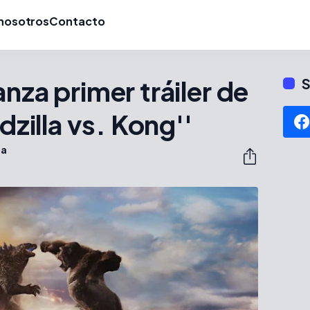
nosotros
Contacto
nza primer tráiler de
S
odzilla vs. Kong''
ta