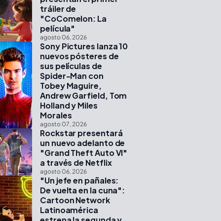
tráiler de
"CoComelon: La
película"
agosto 06, 2026
Sony Pictures lanza 10
nuevos pósteres de
sus películas de
Spider-Man con
Tobey Maguire,
Andrew Garfield, Tom
Holland y Miles
Morales
agosto 07, 2026
Rockstar presentará
un nuevo adelanto de
"Grand Theft Auto VI"
a través de Netflix
agosto 06, 2026
"Un jefe en pañales:
De vuelta en la cuna":
Cartoon Network
Latinoamérica
estrena la segunda y