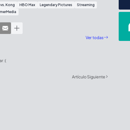
 vs. Kong
HBO Max
Legendary Pictures
Streaming
rnerMedia
Ver todas
 :(
Artículo Siguiente