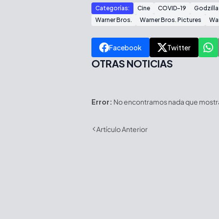
Categorías:
Cine
COVID-19
Godzilla
Warner Bros.
Warner Bros. Pictures
Wa
Facebook
Twitter
OTRAS NOTICIAS
Error:
No encontramos nada que mostrar
Artículo Anterior