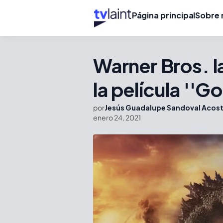
Página principal
Sobre 
Warner Bros. la
la película ''G
por
Jesús Guadalupe Sandoval Acos
enero 24, 2021