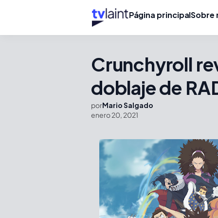
Página principal
Sobre 
Crunchyroll re
doblaje de R
por
Mario Salgado
enero 20, 2021