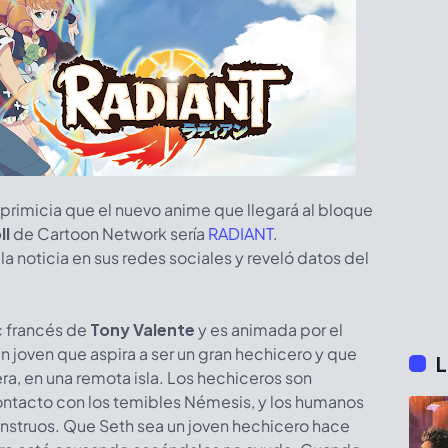
rimicia que el nuevo anime que llegará al bloque
ll
de Cartoon Network sería
RADIANT
.
la noticia en sus redes sociales y reveló datos del
c francés de
Tony Valente
y es animada por el
 un joven que aspira a ser un gran hechicero y que
L
ra, en una remota isla. Los hechiceros son
ontacto con los temibles Némesis, y los humanos
nstruos. Que Seth sea un joven hechicero hace