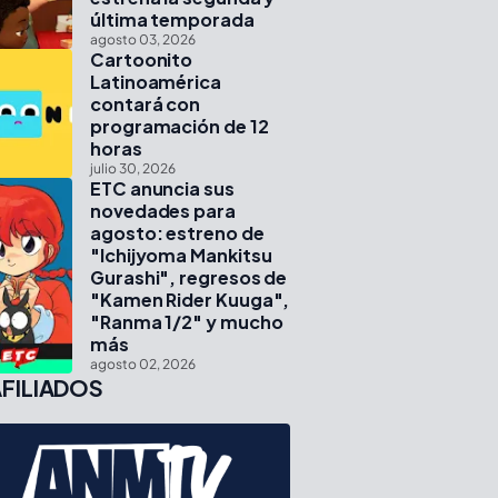
última temporada
agosto 03, 2026
Cartoonito
Latinoamérica
contará con
programación de 12
horas
julio 30, 2026
ETC anuncia sus
novedades para
agosto: estreno de
"Ichijyoma Mankitsu
Gurashi", regresos de
"Kamen Rider Kuuga",
"Ranma 1/2" y mucho
más
agosto 02, 2026
FILIADOS