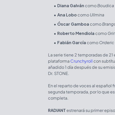
Diana Galván
como
Boudica
Ana Lobo
como
Ullmina
Óscar Gamboa
como
Brango
Roberto Mendiola
como
Gr
Fabián García
como
Orderic
La serie tiene 2 temporadas de 21 
plataforma
Crunchyroll
con subtítu
añadido 1 día después de su emisi
Dr. STONE.
En el reparto de voces al español f
segunda temporada, por lo que está
completa.
RADIANT
estrenará su primer episo