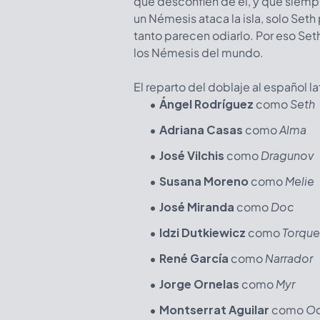
que desconfíen de él, y que siem
un Némesis ataca la isla, solo Seth
tanto parecen odiarlo. Por eso Set
los Némesis del mundo.
El reparto del doblaje al español l
Ángel Rodríguez
como
Seth
Adriana Casas
como
Alma
José Vilchis
como
Dragunov
Susana Moreno
como
Melie
José Miranda
como
Doc
Idzi Dutkiewicz
como
Torque
René García
como
Narrador
Jorge Ornelas
como
Myr
Montserrat Aguilar
como
O