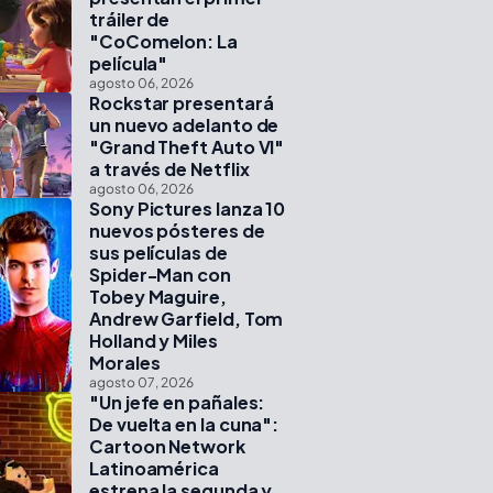
tráiler de
"CoComelon: La
película"
agosto 06, 2026
Rockstar presentará
un nuevo adelanto de
"Grand Theft Auto VI"
a través de Netflix
agosto 06, 2026
Sony Pictures lanza 10
nuevos pósteres de
sus películas de
Spider-Man con
Tobey Maguire,
Andrew Garfield, Tom
Holland y Miles
Morales
agosto 07, 2026
"Un jefe en pañales:
De vuelta en la cuna":
Cartoon Network
Latinoamérica
estrena la segunda y