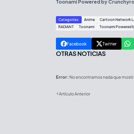
Toonami Powered by Crunchyro
Categorías:
Anime
Cartoon Network L
RADIANT
Toonami
Toonami Powered b
Facebook
Twitter
OTRAS NOTICIAS
Error:
No encontramos nada que mostrar
Artículo Anterior