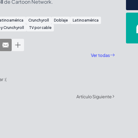
ll
de Cartoon Network.
atinoamérica
Crunchyroll
Doblaje
Latinoamérica
y Crunchyroll
TV por cable
Ver todas
 :(
Artículo Siguiente