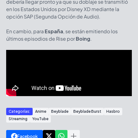
debería llegar pronto ya que su doblaje se transmitió
en los Estados Unidos por Disney XD mediante la
opción SAP (Segunda Opción de Audio).
En cambio, para
España
, se están emitiendo los
últimos episodios de Rise por
Boing
.
Categorías:
Anime
Beyblade
Beyblade Burst
Hasbro
Streaming
YouTube
Facebook